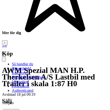
Mer för dig
↑
5.0
Köp
Så handlar du
AWM Spezial MAN H.P.
Köparskydd
Kategorier
Therkelsen A/S Lastbil med
Populära varumärken
Trailer i skala 1:87 H0
Inspiration
Presentkort
Authenticated
Avslutad
18 jul 09:19
Sälj
Slutpris