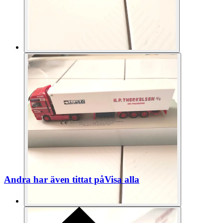
Andra har även tittat på
Visa alla