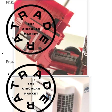
Pris:
.
Pris:
.