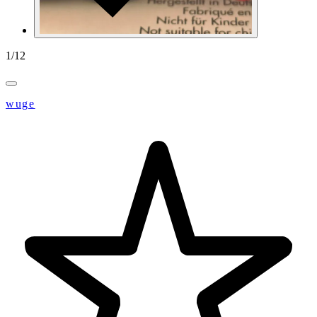
1
/
12
wuge