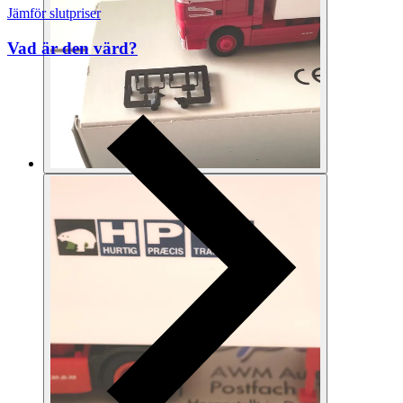
Jämför slutpriser
Vad är den värd?