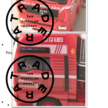
Pris:
.