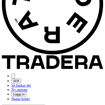
SEK
Så funkar det
Ny annons
Logga in
Skapa konto