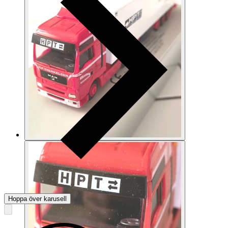
Hoppa över karusell