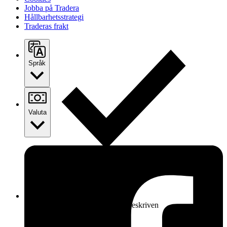
Jobba på Tradera
Hållbarhetsstrategi
Traderas frakt
Språk
Valuta
Ersättning om varan inte är som beskriven