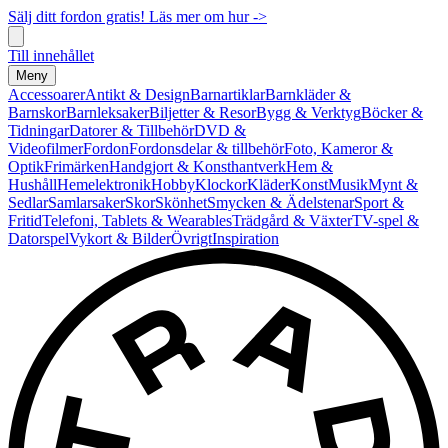
Sälj ditt fordon gratis! Läs mer om hur ->
Till innehållet
Meny
Accessoarer
Antikt & Design
Barnartiklar
Barnkläder &
Barnskor
Barnleksaker
Biljetter & Resor
Bygg & Verktyg
Böcker &
Tidningar
Datorer & Tillbehör
DVD &
Videofilmer
Fordon
Fordonsdelar & tillbehör
Foto, Kameror &
Optik
Frimärken
Handgjort & Konsthantverk
Hem &
Hushåll
Hemelektronik
Hobby
Klockor
Kläder
Konst
Musik
Mynt &
Sedlar
Samlarsaker
Skor
Skönhet
Smycken & Ädelstenar
Sport &
Fritid
Telefoni, Tablets & Wearables
Trädgård & Växter
TV-spel &
Datorspel
Vykort & Bilder
Övrigt
Inspiration