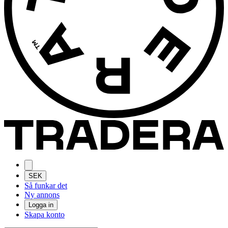
SEK
Så funkar det
Ny annons
Logga in
Skapa konto