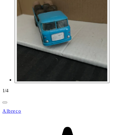
1
/
4
Albreco