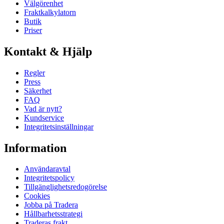
Välgörenhet
Fraktkalkylatorn
Butik
Priser
Kontakt & Hjälp
Regler
Press
Säkerhet
FAQ
Vad är nytt?
Kundservice
Integritetsinställningar
Information
Användaravtal
Integritetspolicy
Tillgänglighetsredogörelse
Cookies
Jobba på Tradera
Hållbarhetsstrategi
Traderas frakt