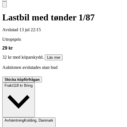
Lastbil med tønder 1/87
Avslutad
13 jul 22:15
Utropspris
29 kr
32 kr med köparskydd.
Läs mer
Auktionen avslutades utan bud
Skicka köpförfrågan
Frakt
118 kr Bring
Avhämtning
Kolding, Danmark