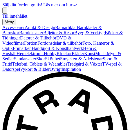
Sälj ditt fordon gratis! Läs mer om hur ->
Till innehållet
Meny
Accessoarer
Antikt & Design
Barnartiklar
Barnkläder &
Barnskor
Barnleksaker
Biljetter & Resor
Bygg & Verktyg
Böcker &
Tidningar
Datorer & Tillbehör
DVD &
Videofilmer
Fordon
Fordonsdelar & tillbehör
Foto, Kameror &
Optik
Frimärken
Handgjort & Konsthantverk
Hem &
Hushåll
Hemelektronik
Hobby
Klockor
Kläder
Konst
Musik
Mynt &
Sedlar
Samlarsaker
Skor
Skönhet
Smycken & Ädelstenar
Sport &
Fritid
Telefoni, Tablets & Wearables
Trädgård & Växter
TV-spel &
Datorspel
Vykort & Bilder
Övrigt
Inspiration