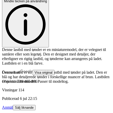
Mindre tecken på användning
Denne lastbil med tønder er en miniaturemodel, der er velegnet til
samlere eller som legetøj. Den er designet med detaljer, der
efterligner en rigtig lastbil, og tønderne kan arrangeres på ladet.
Lastbilen er i en blå farve.
Denne lastbil er en model af en lastbil med tønder på ladet. Den er
Översatt av
Visa original
blå og har detaljerede tønder i forskellige nuancer af brun. Lastbilen
er en miniaturemodel. Passer til modeltog.
Objektnr
739 465 896
Visningar
114
Publicerad
6 jul 22:15
Anmäl
Sälj liknande