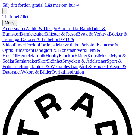
Sälj ditt fordon gratis! Läs mer om hur ->
Till innehållet
Meny
Accessoarer
Antikt & Design
Barnartiklar
Barnkläder &
Barnskor
Barnleksaker
Biljetter & Resor
Bygg & Verktyg
Böcker &
Tidningar
Datorer & Tillbehör
DVD &
Videofilmer
Fordon
Fordonsdelar & tillbehör
Foto, Kameror &
Optik
Frimärken
Handgjort & Konsthantverk
Hem &
Hushåll
Hemelektronik
Hobby
Klockor
Kläder
Konst
Musik
Mynt &
Sedlar
Samlarsaker
Skor
Skönhet
Smycken & Ädelstenar
Sport &
Fritid
Telefoni, Tablets & Wearables
Trädgård & Växter
TV-spel &
Datorspel
Vykort & Bilder
Övrigt
Inspiration