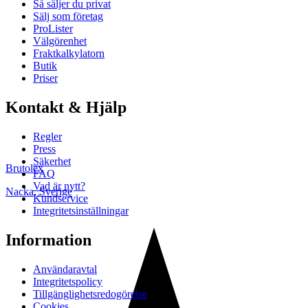
Så säljer du privat
Sälj som företag
ProLister
Välgörenhet
Fraktkalkylatorn
Butik
Priser
Kontakt & Hjälp
Regler
Press
Säkerhet
Brutolex
FAQ
Vad är nytt?
Nacka
,
Sverige
Kundservice
Integritetsinställningar
Information
Användaravtal
Integritetspolicy
Tillgänglighetsredogörelse
Cookies