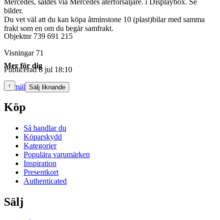
Mercedes, såldes via Mercedes återförsäljare. i Displaybox. Se
bilder.
Du vet väl att du kan köpa åtminstone 10 (plast)bilar med samma
frakt som en om du begär samfrakt.
Objektnr
739 691 215
Visningar
71
Mer för dig
Publicerad
8 jul 18:10
↑
Anmäl
Sälj liknande
Köp
Så handlar du
Köparskydd
Kategorier
Populära varumärken
Inspiration
Presentkort
Authenticated
Sälj