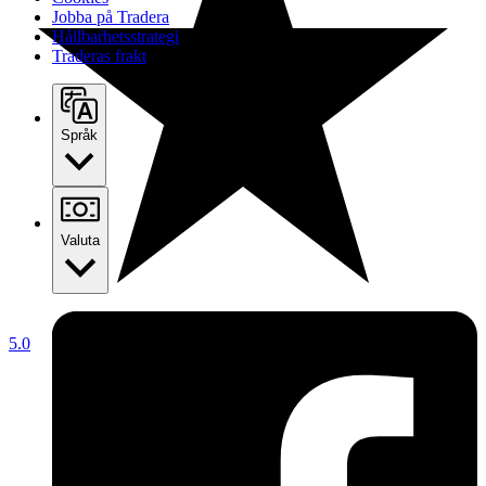
Jobba på Tradera
Hållbarhetsstrategi
Traderas frakt
Språk
Valuta
5.0