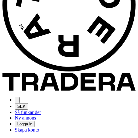
SEK
Så funkar det
Ny annons
Logga in
Skapa konto