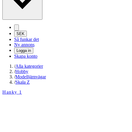
SEK
Så funkar det
Ny annons
Logga in
Skapa konto
/
Alla kategorier
/
Hobby
/
Modelljärnvägar
/
Skala Z
Hanky 1