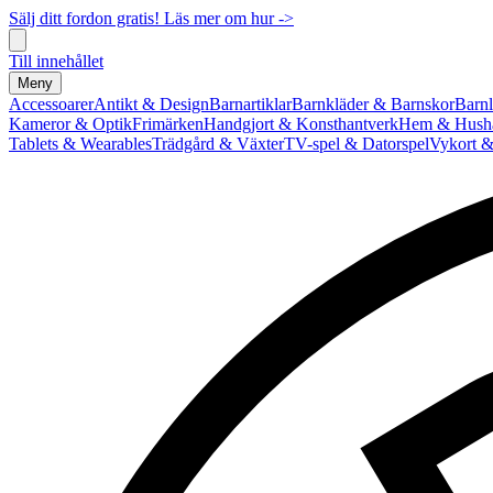
Sälj ditt fordon gratis! Läs mer om hur ->
Till innehållet
Meny
Accessoarer
Antikt & Design
Barnartiklar
Barnkläder & Barnskor
Barnl
Kameror & Optik
Frimärken
Handgjort & Konsthantverk
Hem & Hushå
Tablets & Wearables
Trädgård & Växter
TV-spel & Datorspel
Vykort &