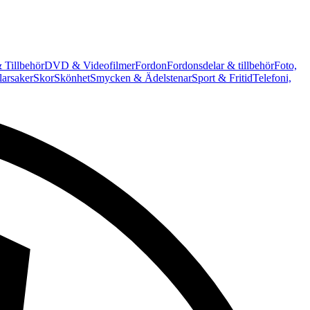
 Tillbehör
DVD & Videofilmer
Fordon
Fordonsdelar & tillbehör
Foto,
arsaker
Skor
Skönhet
Smycken & Ädelstenar
Sport & Fritid
Telefoni,