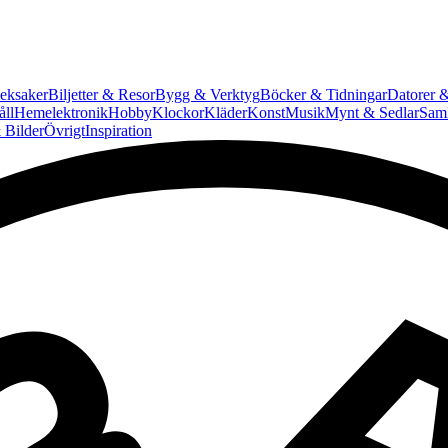
eksaker
Biljetter & Resor
Bygg & Verktyg
Böcker & Tidningar
Datorer &
ll
Hemelektronik
Hobby
Klockor
Kläder
Konst
Musik
Mynt & Sedlar
Saml
 Bilder
Övrigt
Inspiration