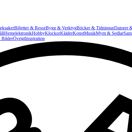
eksaker
Biljetter & Resor
Bygg & Verktyg
Böcker & Tidningar
Datorer &
ll
Hemelektronik
Hobby
Klockor
Kläder
Konst
Musik
Mynt & Sedlar
Saml
 Bilder
Övrigt
Inspiration