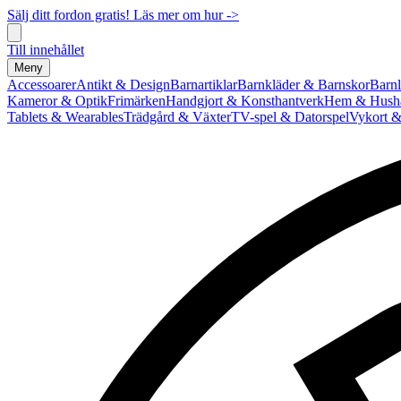
Sälj ditt fordon gratis! Läs mer om hur ->
Till innehållet
Meny
Accessoarer
Antikt & Design
Barnartiklar
Barnkläder & Barnskor
Barnl
Kameror & Optik
Frimärken
Handgjort & Konsthantverk
Hem & Hushå
Tablets & Wearables
Trädgård & Växter
TV-spel & Datorspel
Vykort &