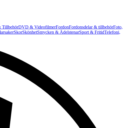
 Tillbehör
DVD & Videofilmer
Fordon
Fordonsdelar & tillbehör
Foto,
arsaker
Skor
Skönhet
Smycken & Ädelstenar
Sport & Fritid
Telefoni,