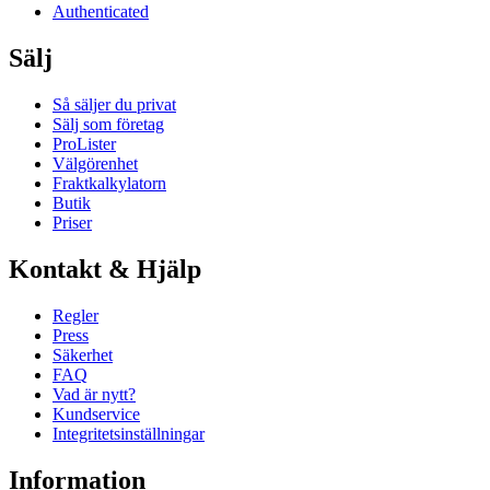
Authenticated
Sälj
Så säljer du privat
Sälj som företag
ProLister
Välgörenhet
Fraktkalkylatorn
Butik
Priser
Kontakt & Hjälp
Regler
Press
Säkerhet
FAQ
Vad är nytt?
Kundservice
Integritetsinställningar
Information