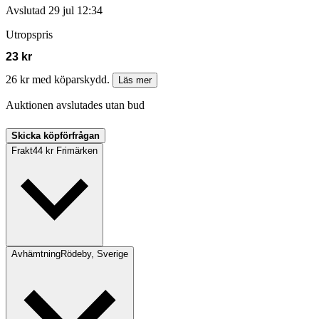
Avslutad
29 jul 12:34
Utropspris
23 kr
26 kr med köparskydd.
Läs mer
Auktionen avslutades utan bud
Skicka köpförfrågan
Frakt
44 kr Frimärken
Avhämtning
Rödeby, Sverige