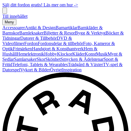
Sälj ditt fordon gratis! Läs mer om hur ->
Till innehållet
Meny
Accessoarer
Antikt & Design
Barnartiklar
Barnkläder &
Barnskor
Barnleksaker
Biljetter & Resor
Bygg & Verktyg
Böcker &
Tidningar
Datorer & Tillbehör
DVD &
Videofilmer
Fordon
Fordonsdelar & tillbehör
Foto, Kameror &
Optik
Frimärken
Handgjort & Konsthantverk
Hem &
Hushåll
Hemelektronik
Hobby
Klockor
Kläder
Konst
Musik
Mynt &
Sedlar
Samlarsaker
Skor
Skönhet
Smycken & Ädelstenar
Sport &
Fritid
Telefoni, Tablets & Wearables
Trädgård & Växter
TV-spel &
Datorspel
Vykort & Bilder
Övrigt
Inspiration