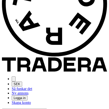
SEK
Så funkar det
Ny annons
Logga in
Skapa konto