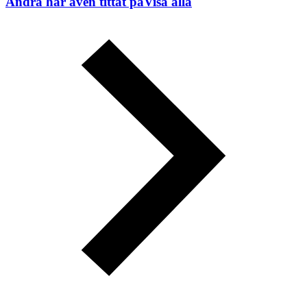
Andra har även tittat på
Visa alla