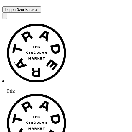
Hoppa över karusell
Pris:
.