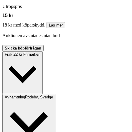
Utropspris
15 kr
18 kr med köparskydd.
Läs mer
Auktionen avslutades utan bud
Skicka köpförfrågan
Frakt
22 kr Frimärken
Avhämtning
Rödeby, Sverige