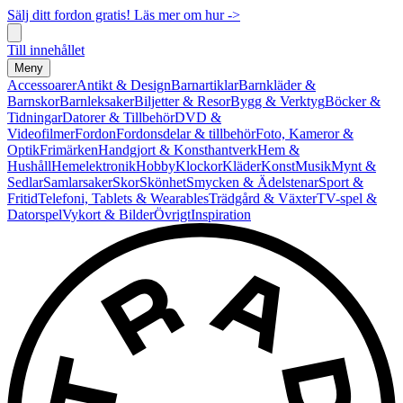
Sälj ditt fordon gratis! Läs mer om hur ->
Till innehållet
Meny
Accessoarer
Antikt & Design
Barnartiklar
Barnkläder &
Barnskor
Barnleksaker
Biljetter & Resor
Bygg & Verktyg
Böcker &
Tidningar
Datorer & Tillbehör
DVD &
Videofilmer
Fordon
Fordonsdelar & tillbehör
Foto, Kameror &
Optik
Frimärken
Handgjort & Konsthantverk
Hem &
Hushåll
Hemelektronik
Hobby
Klockor
Kläder
Konst
Musik
Mynt &
Sedlar
Samlarsaker
Skor
Skönhet
Smycken & Ädelstenar
Sport &
Fritid
Telefoni, Tablets & Wearables
Trädgård & Växter
TV-spel &
Datorspel
Vykort & Bilder
Övrigt
Inspiration