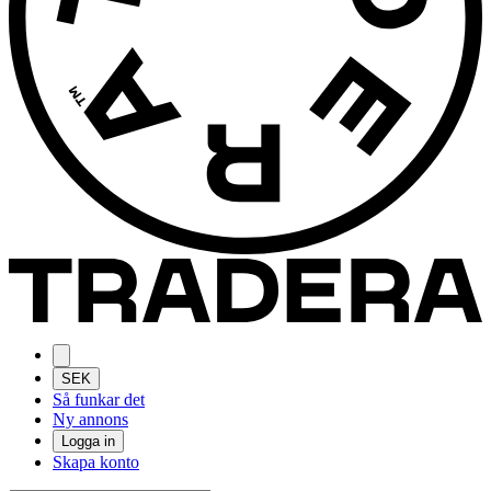
SEK
Så funkar det
Ny annons
Logga in
Skapa konto