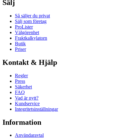
Sälj
Så säljer du privat
Sälj som företag
ProLister
Välgörenhet
Fraktkalkylatorn
Butik
Priser
Kontakt & Hjälp
Regler
Press
Säkerhet
FAQ
Vad är nytt?
Kundservice
Integritetsinställningar
Information
Användaravtal