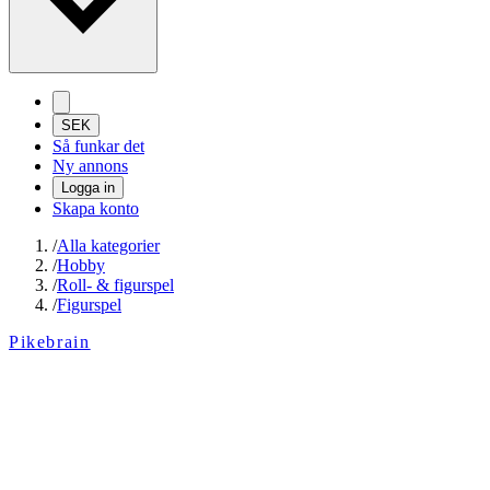
SEK
Så funkar det
Ny annons
Logga in
Skapa konto
/
Alla kategorier
/
Hobby
/
Roll- & figurspel
/
Figurspel
Pikebrain