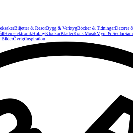
eksaker
Biljetter & Resor
Bygg & Verktyg
Böcker & Tidningar
Datorer &
ll
Hemelektronik
Hobby
Klockor
Kläder
Konst
Musik
Mynt & Sedlar
Saml
 Bilder
Övrigt
Inspiration