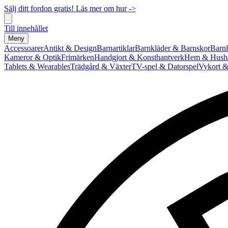
Sälj ditt fordon gratis! Läs mer om hur ->
Till innehållet
Meny
Accessoarer
Antikt & Design
Barnartiklar
Barnkläder & Barnskor
Barnl
Kameror & Optik
Frimärken
Handgjort & Konsthantverk
Hem & Hushå
Tablets & Wearables
Trädgård & Växter
TV-spel & Datorspel
Vykort &