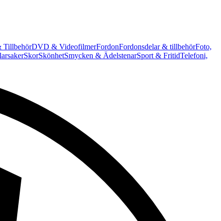
 Tillbehör
DVD & Videofilmer
Fordon
Fordonsdelar & tillbehör
Foto,
arsaker
Skor
Skönhet
Smycken & Ädelstenar
Sport & Fritid
Telefoni,