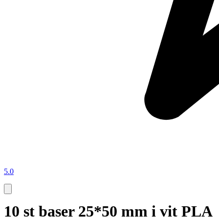
5.0
10 st baser 25*50 mm i vit PLA