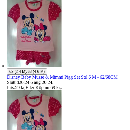
62 (2-4 M)/68 (4-6 M)
Disney Baby Musse & Mimmi Pigg Set Strl 6 M - 62/68CM
Sluttid
20:24
6 aug 20:24
.
Pris:
59 kr
,
Eller Köp nu
69 kr
,
.