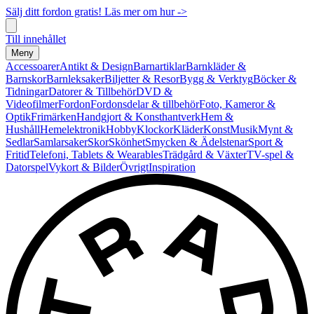
Sälj ditt fordon gratis! Läs mer om hur ->
Till innehållet
Meny
Accessoarer
Antikt & Design
Barnartiklar
Barnkläder &
Barnskor
Barnleksaker
Biljetter & Resor
Bygg & Verktyg
Böcker &
Tidningar
Datorer & Tillbehör
DVD &
Videofilmer
Fordon
Fordonsdelar & tillbehör
Foto, Kameror &
Optik
Frimärken
Handgjort & Konsthantverk
Hem &
Hushåll
Hemelektronik
Hobby
Klockor
Kläder
Konst
Musik
Mynt &
Sedlar
Samlarsaker
Skor
Skönhet
Smycken & Ädelstenar
Sport &
Fritid
Telefoni, Tablets & Wearables
Trädgård & Växter
TV-spel &
Datorspel
Vykort & Bilder
Övrigt
Inspiration