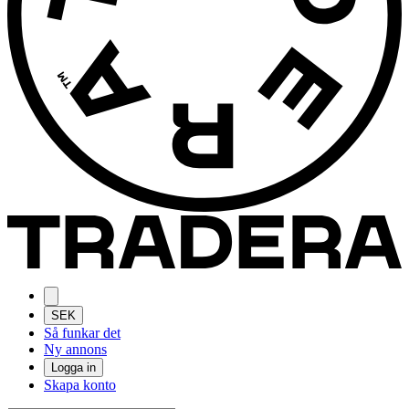
SEK
Så funkar det
Ny annons
Logga in
Skapa konto