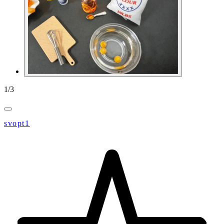
1
/
3
svopt1