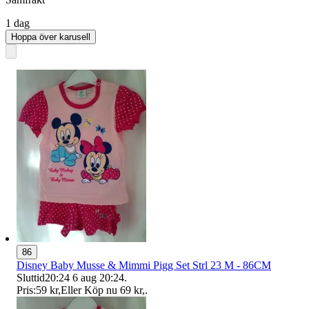
1 dag
Hoppa över karusell
86
Disney Baby Musse & Mimmi Pigg Set Strl 23 M - 86CM
Sluttid
20:24
6 aug 20:24
.
Pris:
59 kr
,
Eller Köp nu
69 kr
,
.