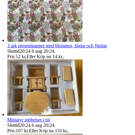
3 ark presentpapper med blommor, fåglar och fjärilar
Sluttid
20:24
6 aug 20:24
.
Pris:
12 kr
,
Eller Köp nu
14 kr
,
.
Miniatyr möbelset i trä
Sluttid
20:24
6 aug 20:24
.
Pris:
107 kr
,
Eller Köp nu
116 kr
,
.