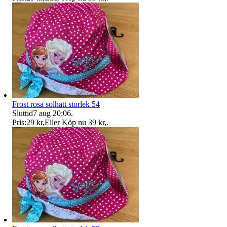
Frost rosa solhatt storlek 54
Sluttid
7 aug 20:06
.
Pris:
29 kr
,
Eller Köp nu
39 kr
,
.