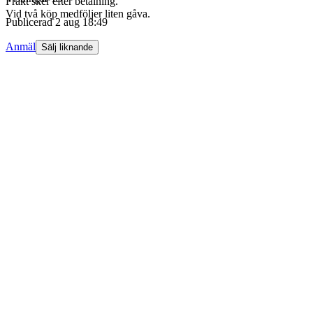
Frakt sker efter betalning.
Vid två köp medföljer liten gåva.
Publicerad
2 aug 18:49
Anmäl
Sälj liknande