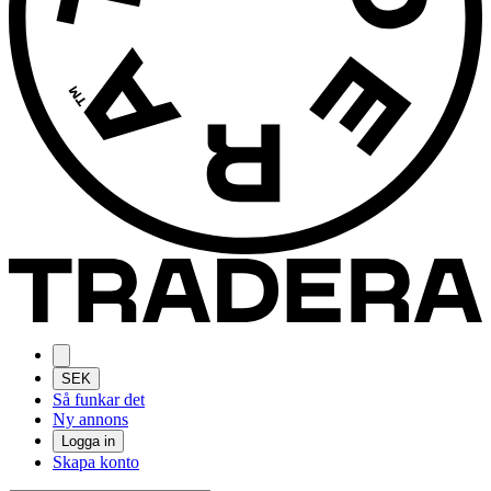
SEK
Så funkar det
Ny annons
Logga in
Skapa konto