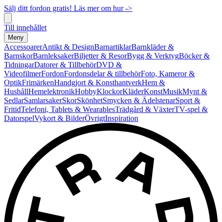
Sälj ditt fordon gratis! Läs mer om hur ->
Till innehållet
Meny
Accessoarer
Antikt & Design
Barnartiklar
Barnkläder &
Barnskor
Barnleksaker
Biljetter & Resor
Bygg & Verktyg
Böcker &
Tidningar
Datorer & Tillbehör
DVD &
Videofilmer
Fordon
Fordonsdelar & tillbehör
Foto, Kameror &
Optik
Frimärken
Handgjort & Konsthantverk
Hem &
Hushåll
Hemelektronik
Hobby
Klockor
Kläder
Konst
Musik
Mynt &
Sedlar
Samlarsaker
Skor
Skönhet
Smycken & Ädelstenar
Sport &
Fritid
Telefoni, Tablets & Wearables
Trädgård & Växter
TV-spel &
Datorspel
Vykort & Bilder
Övrigt
Inspiration