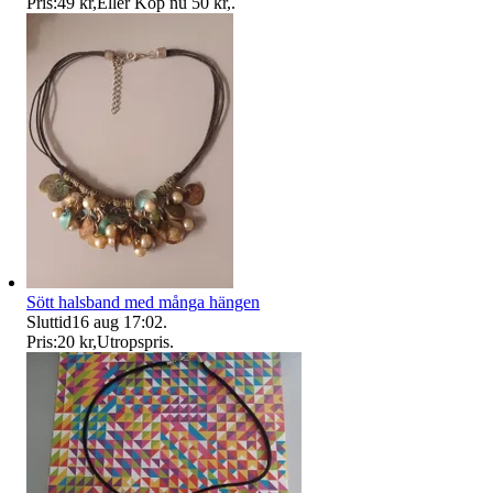
Pris:
49 kr
,
Eller Köp nu
50 kr
,
.
Sött halsband med många hängen
Sluttid
16 aug 17:02
.
Pris:
20 kr
,
Utropspris
.