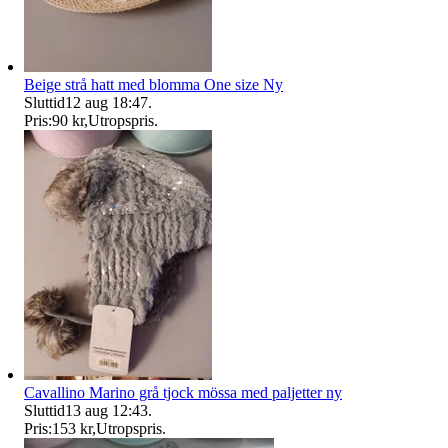
Beige strå hatt med blomma One size Ny
Sluttid
12 aug 18:47
.
Pris:
90 kr
,
Utropspris
.
Cavallino Marino grå tjock mössa med paljetter ny
Sluttid
13 aug 12:43
.
Pris:
153 kr
,
Utropspris
.