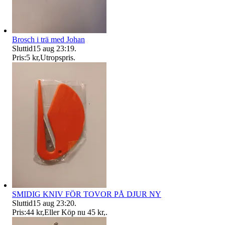
Brosch i trä med Johan
Sluttid
15 aug 23:19
.
Pris:
5 kr
,
Utropspris
.
SMIDIG KNIV FÖR TOVOR PÅ DJUR NY
Sluttid
15 aug 23:20
.
Pris:
44 kr
,
Eller Köp nu
45 kr
,
.