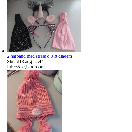
2 hårband med strass o 3 st diadem
Sluttid
13 aug 12:44
.
Pris:
65 kr
,
Utropspris
.