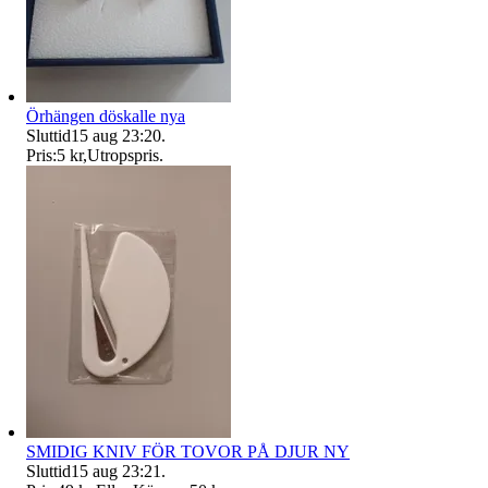
Örhängen döskalle nya
Sluttid
15 aug 23:20
.
Pris:
5 kr
,
Utropspris
.
SMIDIG KNIV FÖR TOVOR PÅ DJUR NY
Sluttid
15 aug 23:21
.