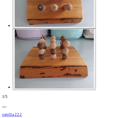
1
/
5
smilla222