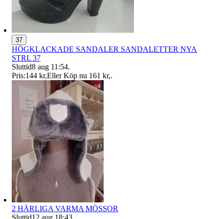
37
HÖGKLACKADE SANDALER SANDALETTER NYA
STRL 37
Sluttid
8 aug 11:54
.
Pris:
144 kr
,
Eller Köp nu
161 kr
,
.
2 HÄRLIGA VARMA MÖSSOR
Sluttid
12 aug 18:43
.