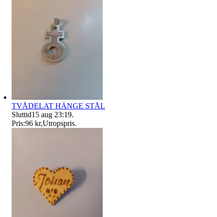
TVÅDELAT HÄNGE STÅL
Sluttid
15 aug 23:19
.
Pris:
96 kr
,
Utropspris
.