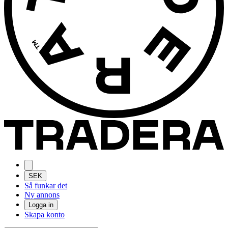
SEK
Så funkar det
Ny annons
Logga in
Skapa konto