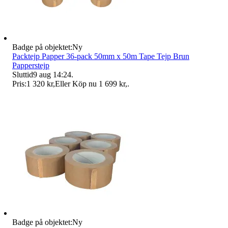
Badge på objektet:
Ny
Packtejp Papper 36-pack 50mm x 50m Tape Tejp Brun
Papperstejp
Sluttid
9 aug 14:24
.
Pris:
1 320 kr
,
Eller Köp nu
1 699 kr
,
.
Badge på objektet:
Ny