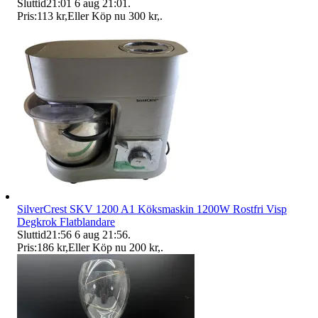
Sluttid
21:01
6 aug 21:01
.
Pris:
113 kr
,
Eller Köp nu
300 kr
,
.
SilverCrest SKV 1200 A1 Köksmaskin 1200W Rostfri Visp
Degkrok Flatblandare
Sluttid
21:56
6 aug 21:56
.
Pris:
186 kr
,
Eller Köp nu
200 kr
,
.