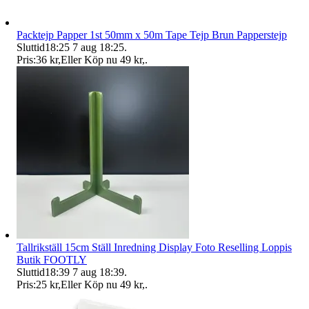
Packtejp Papper 1st 50mm x 50m Tape Tejp Brun Papperstejp
Sluttid
18:25
7 aug 18:25
.
Pris:
36 kr
,
Eller Köp nu
49 kr
,
.
Tallrikställ 15cm Ställ Inredning Display Foto Reselling Loppis
Butik FOOTLY
Sluttid
18:39
7 aug 18:39
.
Pris:
25 kr
,
Eller Köp nu
49 kr
,
.