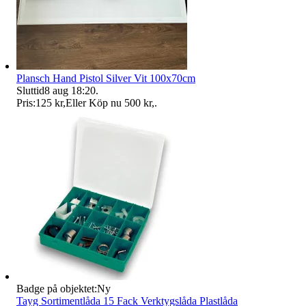
Plansch Hand Pistol Silver Vit 100x70cm
Sluttid
8 aug 18:20
.
Pris:
125 kr
,
Eller Köp nu
500 kr
,
.
Badge på objektet:
Ny
Tayg Sortimentlåda 15 Fack Verktygslåda Plastlåda