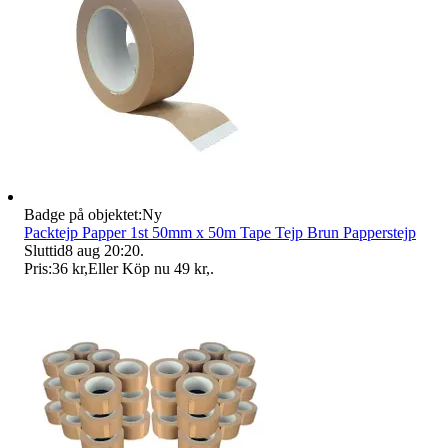
Badge på objektet:
Ny
Packtejp Papper 1st 50mm x 50m Tape Tejp Brun Papperstejp
Sluttid
8 aug 20:20
.
Pris:
36 kr
,
Eller Köp nu
49 kr
,
.