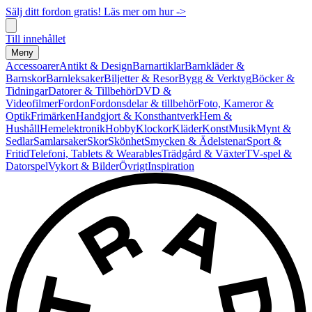
Sälj ditt fordon gratis! Läs mer om hur ->
Till innehållet
Meny
Accessoarer
Antikt & Design
Barnartiklar
Barnkläder &
Barnskor
Barnleksaker
Biljetter & Resor
Bygg & Verktyg
Böcker &
Tidningar
Datorer & Tillbehör
DVD &
Videofilmer
Fordon
Fordonsdelar & tillbehör
Foto, Kameror &
Optik
Frimärken
Handgjort & Konsthantverk
Hem &
Hushåll
Hemelektronik
Hobby
Klockor
Kläder
Konst
Musik
Mynt &
Sedlar
Samlarsaker
Skor
Skönhet
Smycken & Ädelstenar
Sport &
Fritid
Telefoni, Tablets & Wearables
Trädgård & Växter
TV-spel &
Datorspel
Vykort & Bilder
Övrigt
Inspiration