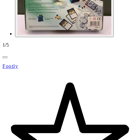
1
/
5
Footly