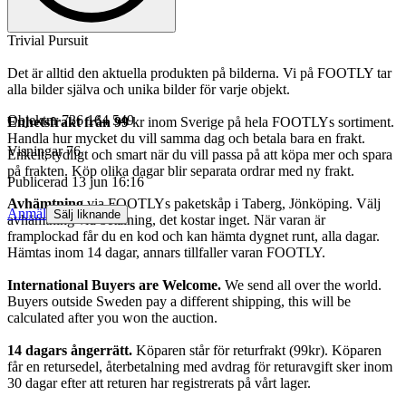
Trivial Pursuit
Det är alltid den aktuella produkten på bilderna. Vi på FOOTLY tar
alla bilder själva och unika bilder för varje objekt.
Objektnr
736 164 549
Enhetsfrakt från 99
kr inom Sverige på hela FOOTLYs sortiment.
Handla hur mycket du vill samma dag och betala bara en frakt.
Visningar
76
Enkelt, tydligt och smart när du vill passa på att köpa mer och spara
på frakten. Köp olika dagar blir separata ordrar med ny frakt.
Publicerad
13 jun 16:16
Avhämtning
via FOOTLYs paketskåp i Taberg, Jönköping. Välj
Anmäl
Sälj liknande
avhämtning vid betalning, det kostar inget. När varan är
framplockad får du en kod och kan hämta dygnet runt, alla dagar.
Hämtas inom 14 dagar, annars tillfaller varan FOOTLY.
International Buyers are Welcome.
We send all over the world.
Buyers outside Sweden pay a different shipping, this will be
calculated after you won the auction.
14 dagars ångerrätt.
Köparen står för returfrakt (99kr). Köparen
får en retursedel, återbetalning med avdrag för returavgift sker inom
30 dagar efter att returen har registrerats på vårt lager.