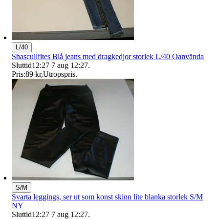
L/40
Shascullfites Blå jeans med dragkedjor storlek L/40 Oanvända
Sluttid
12:27
7 aug 12:27
.
Pris:
89 kr
,
Utropspris
.
S/M
Svarta leggings, ser ut som konst skinn lite blanka storlek S/M
NY
Sluttid
12:27
7 aug 12:27
.