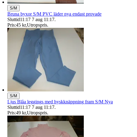
S/M
Bruna byxor S/M PVC läder nya endast provade
Sluttid
11:17
7 aug 11:17
.
Pris:
45 kr
,
Utropspris
.
S/M
Ljus Blåa leggings med hyskknäppning fram S/M Nya
Sluttid
11:17
7 aug 11:17
.
Pris:
49 kr
,
Utropspris
.