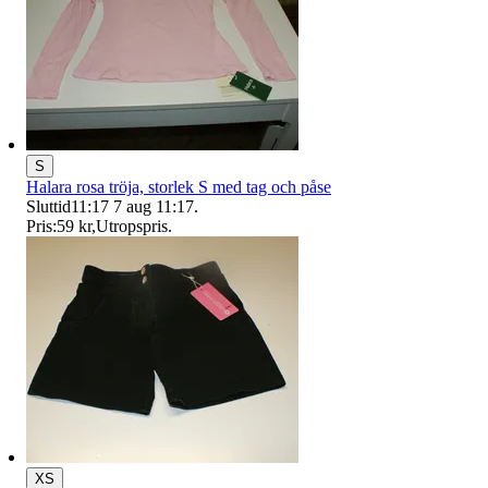
S
Halara rosa tröja, storlek S med tag och påse
Sluttid
11:17
7 aug 11:17
.
Pris:
59 kr
,
Utropspris
.
XS