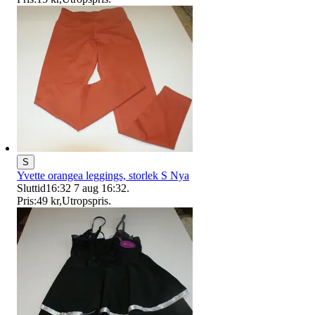
S
Yvette orangea leggings, storlek S Nya
Sluttid
16:32
7 aug 16:32
.
Pris:
49 kr
,
Utropspris
.