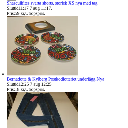
Shascullfites svarta shorts, storlek XS nya med tag
Sluttid
11:17
7 aug 11:17
.
Pris:
59 kr
,
Utropspris
.
Bernadotte & Kylberg Postkodlotteriet underlägg Nya
Sluttid
12:25
7 aug 12:25
.
Pris:
18 kr
,
Utropspris
.