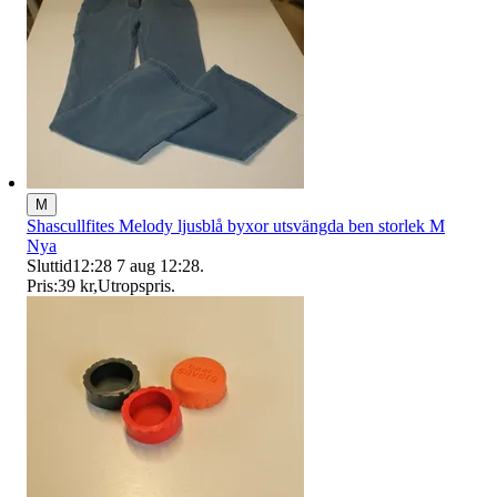
M
Shascullfites Melody ljusblå byxor utsvängda ben storlek M
Nya
Sluttid
12:28
7 aug 12:28
.
Pris:
39 kr
,
Utropspris
.