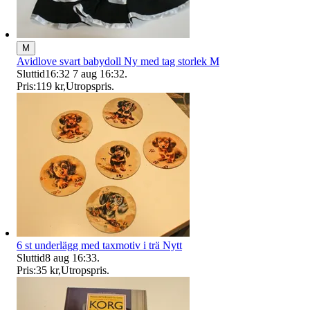
M
Avidlove svart babydoll Ny med tag storlek M
Sluttid
16:32
7 aug 16:32
.
Pris:
119 kr
,
Utropspris
.
6 st underlägg med taxmotiv i trä Nytt
Sluttid
8 aug 16:33
.
Pris:
35 kr
,
Utropspris
.