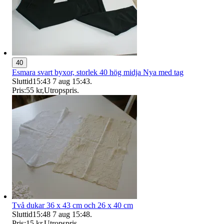
40
Esmara svart byxor, storlek 40 hög midja Nya med tag
Sluttid
15:43
7 aug 15:43
.
Pris:
55 kr
,
Utropspris
.
Två dukar 36 x 43 cm och 26 x 40 cm
Sluttid
15:48
7 aug 15:48
.
Pris:
15 kr
,
Utropspris
.