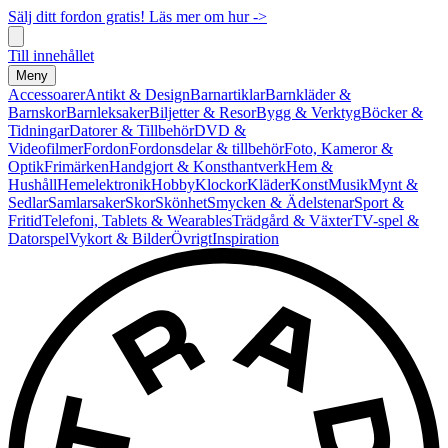
Sälj ditt fordon gratis! Läs mer om hur ->
Till innehållet
Meny
Accessoarer
Antikt & Design
Barnartiklar
Barnkläder &
Barnskor
Barnleksaker
Biljetter & Resor
Bygg & Verktyg
Böcker &
Tidningar
Datorer & Tillbehör
DVD &
Videofilmer
Fordon
Fordonsdelar & tillbehör
Foto, Kameror &
Optik
Frimärken
Handgjort & Konsthantverk
Hem &
Hushåll
Hemelektronik
Hobby
Klockor
Kläder
Konst
Musik
Mynt &
Sedlar
Samlarsaker
Skor
Skönhet
Smycken & Ädelstenar
Sport &
Fritid
Telefoni, Tablets & Wearables
Trädgård & Växter
TV-spel &
Datorspel
Vykort & Bilder
Övrigt
Inspiration