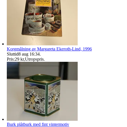
Korgmålning av Margareta Ekeroth-Lind, 1996
Sluttid
8 aug 16:34
.
Pris:
29 kr
,
Utropspris
.
Burk plåtburk med fint vintermotiv