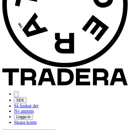
SEK
Så funkar det
Ny annons
Logga in
Skapa konto