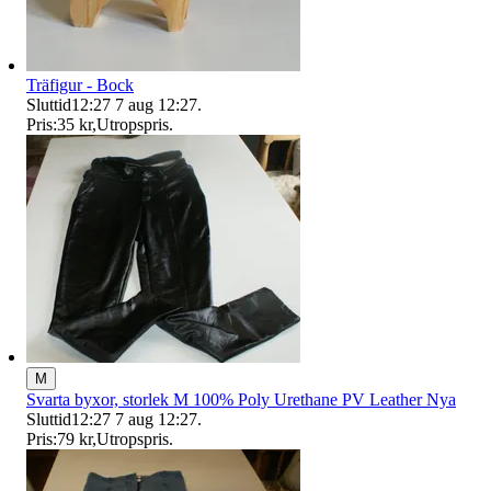
Träfigur - Bock
Sluttid
12:27
7 aug 12:27
.
Pris:
35 kr
,
Utropspris
.
M
Svarta byxor, storlek M 100% Poly Urethane PV Leather Nya
Sluttid
12:27
7 aug 12:27
.
Pris:
79 kr
,
Utropspris
.