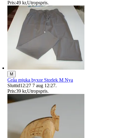
Pris:
49 kr
,
Utropspris
.
M
Gråa mjuka byxor Storlek M Nya
Sluttid
12:27
7 aug 12:27
.
Pris:
39 kr
,
Utropspris
.