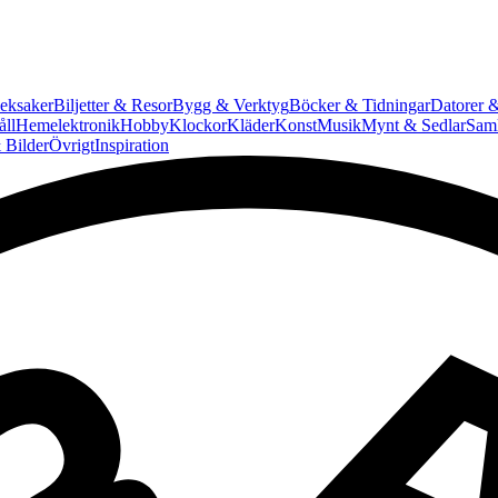
eksaker
Biljetter & Resor
Bygg & Verktyg
Böcker & Tidningar
Datorer &
ll
Hemelektronik
Hobby
Klockor
Kläder
Konst
Musik
Mynt & Sedlar
Saml
 Bilder
Övrigt
Inspiration