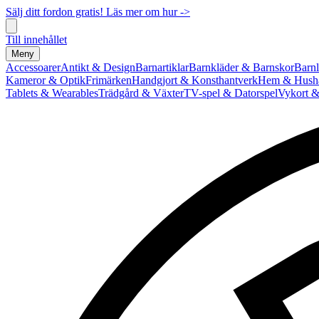
Sälj ditt fordon gratis! Läs mer om hur ->
Till innehållet
Meny
Accessoarer
Antikt & Design
Barnartiklar
Barnkläder & Barnskor
Barnl
Kameror & Optik
Frimärken
Handgjort & Konsthantverk
Hem & Hushå
Tablets & Wearables
Trädgård & Växter
TV-spel & Datorspel
Vykort &