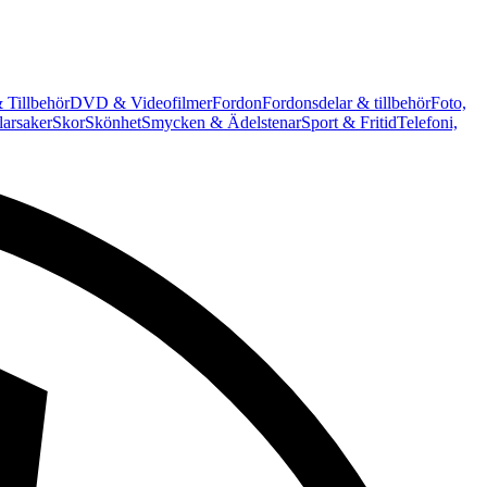
 Tillbehör
DVD & Videofilmer
Fordon
Fordonsdelar & tillbehör
Foto,
arsaker
Skor
Skönhet
Smycken & Ädelstenar
Sport & Fritid
Telefoni,