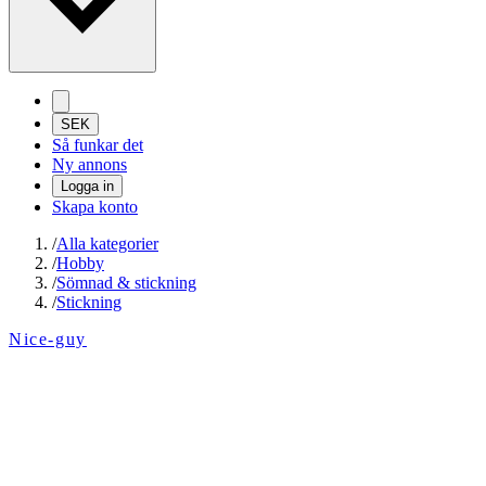
SEK
Så funkar det
Ny annons
Logga in
Skapa konto
/
Alla kategorier
/
Hobby
/
Sömnad & stickning
/
Stickning
Nice-guy