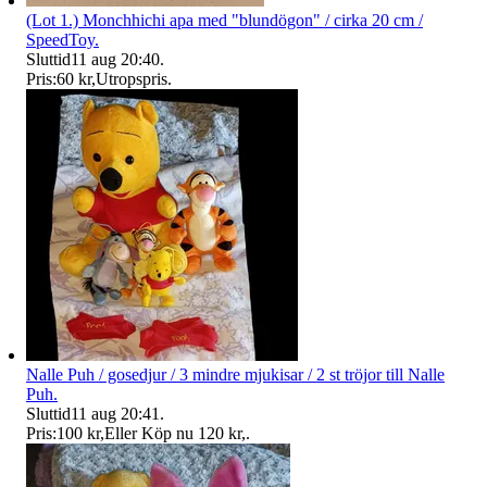
(Lot 1.) Monchhichi apa med "blundögon" / cirka 20 cm /
SpeedToy.
Sluttid
11 aug 20:40
.
Pris:
60 kr
,
Utropspris
.
Nalle Puh / gosedjur / 3 mindre mjukisar / 2 st tröjor till Nalle
Puh.
Sluttid
11 aug 20:41
.
Pris:
100 kr
,
Eller Köp nu
120 kr
,
.