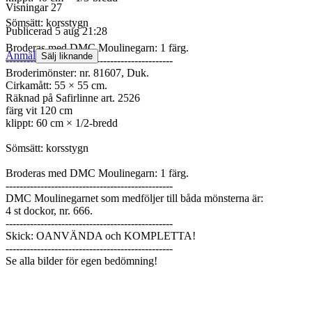
Visningar
27
Sömsätt: korsstygn
Publicerad
5 aug 21:28
Broderas med DMC Moulinegarn: 1 färg.
Anmäl
Sälj liknande
------------------------------------------------
Broderimönster: nr. 81607, Duk.
Cirkamått: 55 × 55 cm.
Räknad på Safirlinne art. 2526
färg vit 120 cm
klippt: 60 cm × 1/2-bredd
Sömsätt: korsstygn
Broderas med DMC Moulinegarn: 1 färg.
------------------------------------------------
DMC Moulinegarnet som medföljer till båda mönsterna är:
4 st dockor, nr. 666.
------------------------------------------------
Skick: OANVÄNDA och KOMPLETTA!
------------------------------------------------
Se alla bilder för egen bedömning!