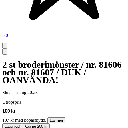
5.0
2 st broderimönster / nr. 81606
och nr. 81607 / DUK /
OANVÄNDA!
Slutar
12 aug 20:28
Utropspris
100 kr
107 kr med köparskydd.
Läs mer
Lägg bud
Köp nu 200 kr