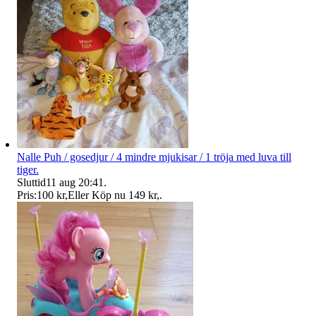
Nalle Puh / gosedjur / 4 mindre mjukisar / 1 tröja med luva till
tiger.
Sluttid
11 aug 20:41
.
Pris:
100 kr
,
Eller Köp nu
149 kr
,
.