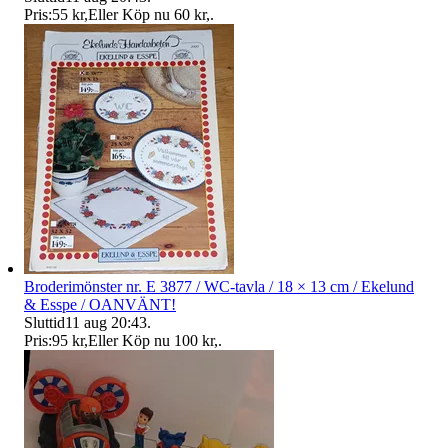
Pris:
55 kr
,
Eller Köp nu
60 kr
,
.
Broderimönster nr. E 3877 / WC-tavla / 18 × 13 cm / Ekelund
& Esspe / OANVÄNT!
Sluttid
11 aug 20:43
.
Pris:
95 kr
,
Eller Köp nu
100 kr
,
.