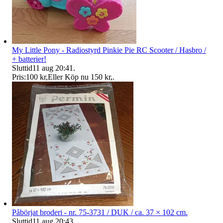
My Little Pony - Radiostyrd Pinkie Pie RC Scooter / Hasbro /
+ batterier!
Sluttid
11 aug 20:41
.
Pris:
100 kr
,
Eller Köp nu
150 kr
,
.
Påbörjat broderi - nr. 75-3731 / DUK / ca. 37 × 102 cm.
Sluttid
11 aug 20:43
.