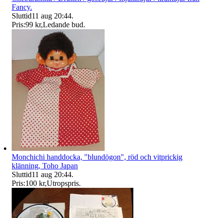
Fancy.
Sluttid
11 aug 20:44
.
Pris:
99 kr
,
Ledande bud
.
Monchichi handdocka, "blundögon", röd och vitprickig
klänning, Toho Japan
Sluttid
11 aug 20:44
.
Pris:
100 kr
,
Utropspris
.