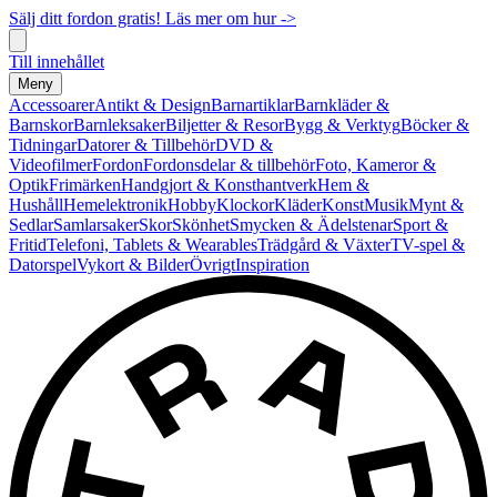
Sälj ditt fordon gratis! Läs mer om hur ->
Till innehållet
Meny
Accessoarer
Antikt & Design
Barnartiklar
Barnkläder &
Barnskor
Barnleksaker
Biljetter & Resor
Bygg & Verktyg
Böcker &
Tidningar
Datorer & Tillbehör
DVD &
Videofilmer
Fordon
Fordonsdelar & tillbehör
Foto, Kameror &
Optik
Frimärken
Handgjort & Konsthantverk
Hem &
Hushåll
Hemelektronik
Hobby
Klockor
Kläder
Konst
Musik
Mynt &
Sedlar
Samlarsaker
Skor
Skönhet
Smycken & Ädelstenar
Sport &
Fritid
Telefoni, Tablets & Wearables
Trädgård & Växter
TV-spel &
Datorspel
Vykort & Bilder
Övrigt
Inspiration