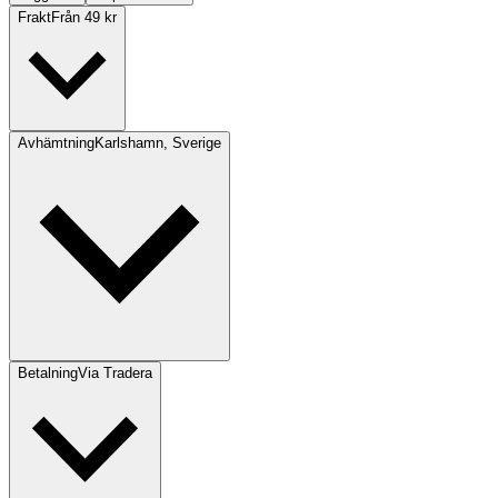
Frakt
Från 49 kr
Avhämtning
Karlshamn, Sverige
Betalning
Via Tradera