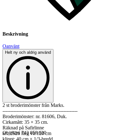
Beskrivning
Oanvänt
Helt ny och aldrig använd
2 st broderimönster från Marks.
------------------------------------------------
Broderimönster: nr. 81606, Duk.
Cirkamått: 35 × 35 cm.
Räknad på Safirlinne
Objektnr
743 858 620
art. 2526 färg vit 120 cm
klippt: 40 cm × 1/3-bredd