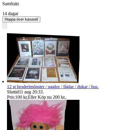
Samfrakt
14 dagar
Hoppa över karusell
12 st broderimönster / ugglor / fåglar / dukar / hus.
Sluttid
11 aug 20:33
.
Pris:
100 kr
,
Eller Köp nu
200 kr
,
.