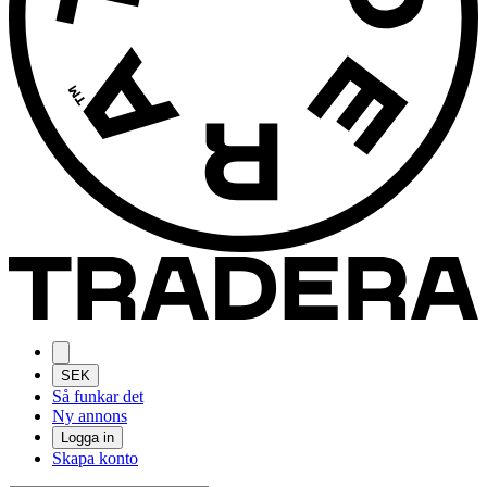
SEK
Så funkar det
Ny annons
Logga in
Skapa konto