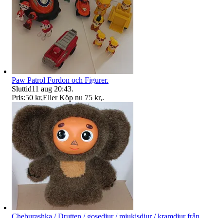
Paw Patrol Fordon och Figurer.
Sluttid
11 aug 20:43
.
Pris:
50 kr
,
Eller Köp nu
75 kr
,
.
Cheburashka / Drutten / gosedjur / mjukisdjur / kramdjur från