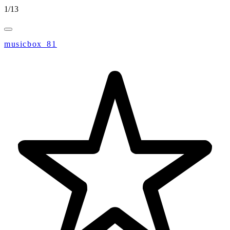
1
/
13
musicbox_81