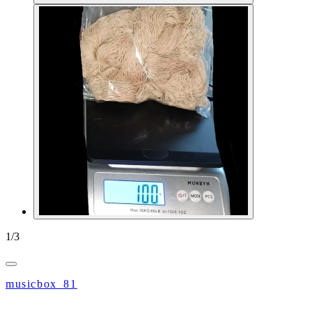
1
/
3
musicbox_81