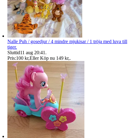
Nalle Puh / gosedjur / 4 mindre mjukisar / 1 tröja med luva till
tiger.
Sluttid
11 aug 20:41
.
Pris:
100 kr
,
Eller Köp nu
149 kr
,
.