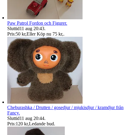
Paw Patrol Fordon och Figurer.
Sluttid
11 aug 20:43
.
Pris:
50 kr
,
Eller Köp nu
75 kr
,
.
Cheburashka / Drutten / gosedjur / mjukisdjur / kramdjur från
Fancy.
Sluttid
11 aug 20:44
.
Pris:
120 kr
,
Ledande bud
.