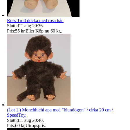
Russ Troll docka med rosa hår.
Sluttid
11 aug 20:36
.
Pris:
55 kr
,
Eller Köp nu
60 kr
,
.
(Lot 1.) Monchhichi apa med "blundögon" / cirka 20 cm /
SpeedToy.
Sluttid
11 aug 20:40
.
Pris:
60 kr
,
Utropspris
.