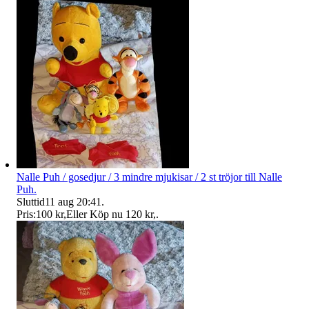
Nalle Puh / gosedjur / 3 mindre mjukisar / 2 st tröjor till Nalle
Puh.
Sluttid
11 aug 20:41
.
Pris:
100 kr
,
Eller Köp nu
120 kr
,
.