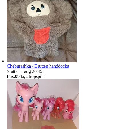
Cheburashka / Drutten handdocka
Sluttid
11 aug 20:45
.
Pris:
99 kr
,
Utropspris
.