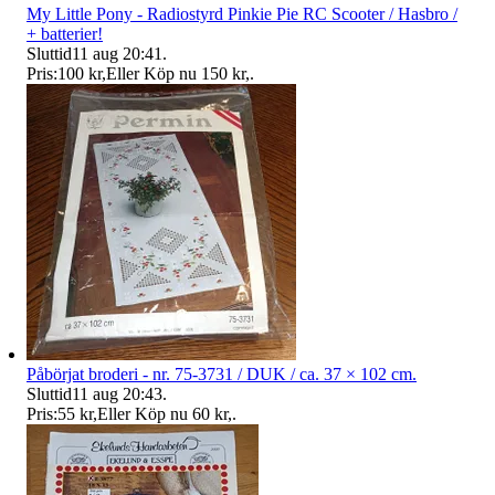
My Little Pony - Radiostyrd Pinkie Pie RC Scooter / Hasbro /
+ batterier!
Sluttid
11 aug 20:41
.
Pris:
100 kr
,
Eller Köp nu
150 kr
,
.
Påbörjat broderi - nr. 75-3731 / DUK / ca. 37 × 102 cm.
Sluttid
11 aug 20:43
.
Pris:
55 kr
,
Eller Köp nu
60 kr
,
.