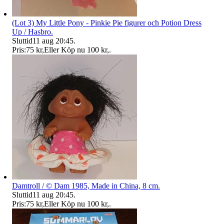
(Lot 3) My Little Pony - Pinkie Pie figurer och Potion Dress
Up / Hasbro.
Sluttid
11 aug 20:45
.
Pris:
75 kr
,
Eller Köp nu
100 kr
,
.
Damtroll / © Dam 1985, Made in China, 8 cm.
Sluttid
11 aug 20:45
.
Pris:
75 kr
,
Eller Köp nu
100 kr
,
.