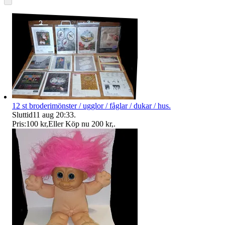
12 st broderimönster / ugglor / fåglar / dukar / hus.
Sluttid
11 aug 20:33
.
Pris:
100 kr
,
Eller Köp nu
200 kr
,
.