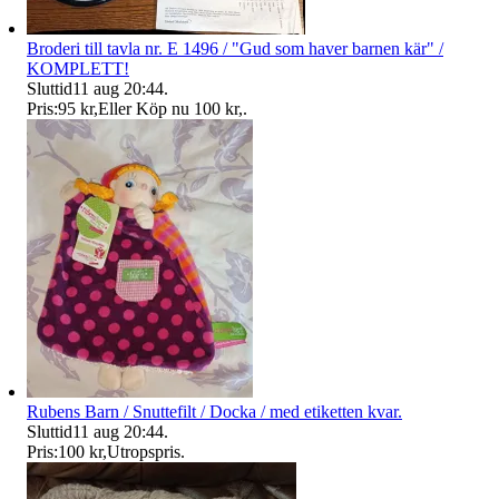
Broderi till tavla nr. E 1496 / "Gud som haver barnen kär" /
KOMPLETT!
Sluttid
11 aug 20:44
.
Pris:
95 kr
,
Eller Köp nu
100 kr
,
.
Rubens Barn / Snuttefilt / Docka / med etiketten kvar.
Sluttid
11 aug 20:44
.
Pris:
100 kr
,
Utropspris
.