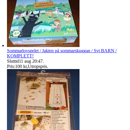
Sommarlovspelet / Jakten på sommarskuggan / Svt BARN /
KOMPLETT!
Sluttid
11 aug 20:47
.
Pris:
100 kr
,
Utropspris
.