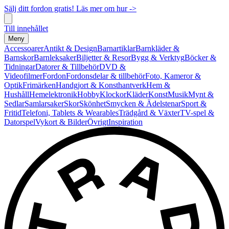
Sälj ditt fordon gratis! Läs mer om hur ->
Till innehållet
Meny
Accessoarer
Antikt & Design
Barnartiklar
Barnkläder &
Barnskor
Barnleksaker
Biljetter & Resor
Bygg & Verktyg
Böcker &
Tidningar
Datorer & Tillbehör
DVD &
Videofilmer
Fordon
Fordonsdelar & tillbehör
Foto, Kameror &
Optik
Frimärken
Handgjort & Konsthantverk
Hem &
Hushåll
Hemelektronik
Hobby
Klockor
Kläder
Konst
Musik
Mynt &
Sedlar
Samlarsaker
Skor
Skönhet
Smycken & Ädelstenar
Sport &
Fritid
Telefoni, Tablets & Wearables
Trädgård & Växter
TV-spel &
Datorspel
Vykort & Bilder
Övrigt
Inspiration