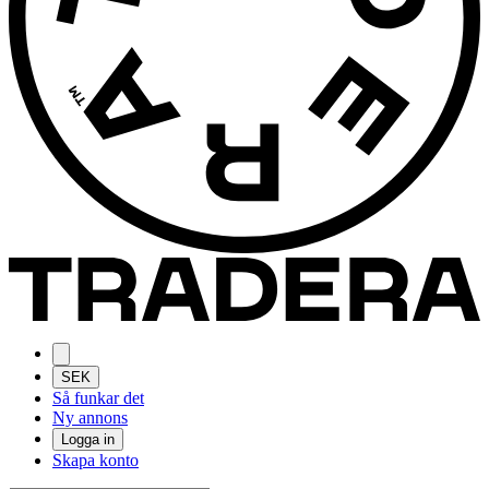
SEK
Så funkar det
Ny annons
Logga in
Skapa konto