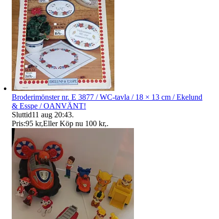
Broderimönster nr. E 3877 / WC-tavla / 18 × 13 cm / Ekelund
& Esspe / OANVÄNT!
Sluttid
11 aug 20:43
.
Pris:
95 kr
,
Eller Köp nu
100 kr
,
.