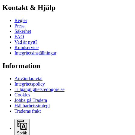
Kontakt & Hjälp
Regler
Press
Säkerhet
FAQ
Vad är nytt?
Kundservice
Integritetsinställningar
Information
Användaravtal
Integritetspolicy
Tillgänglighetsredogörelse
Cookies
Jobba på Tradera
Hållbarhetsstrategi
Traderas frakt
Språk