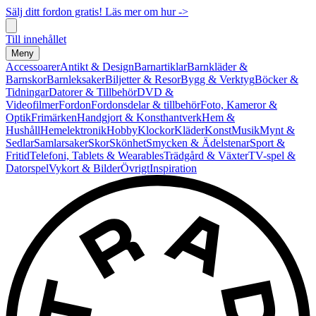
Sälj ditt fordon gratis! Läs mer om hur ->
Till innehållet
Meny
Accessoarer
Antikt & Design
Barnartiklar
Barnkläder &
Barnskor
Barnleksaker
Biljetter & Resor
Bygg & Verktyg
Böcker &
Tidningar
Datorer & Tillbehör
DVD &
Videofilmer
Fordon
Fordonsdelar & tillbehör
Foto, Kameror &
Optik
Frimärken
Handgjort & Konsthantverk
Hem &
Hushåll
Hemelektronik
Hobby
Klockor
Kläder
Konst
Musik
Mynt &
Sedlar
Samlarsaker
Skor
Skönhet
Smycken & Ädelstenar
Sport &
Fritid
Telefoni, Tablets & Wearables
Trädgård & Växter
TV-spel &
Datorspel
Vykort & Bilder
Övrigt
Inspiration