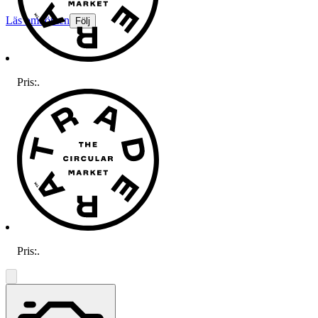
Läs omdömen
Följ
Pris:
.
Pris:
.