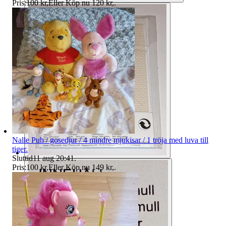
Pris:
100 kr
,
Eller Köp nu
120 kr
,
.
Nalle Puh / gosedjur / 4 mindre mjukisar / 1 tröja med luva till
tiger.
Sluttid
11 aug 20:41
.
Pris:
100 kr
,
Eller Köp nu
149 kr
,
.