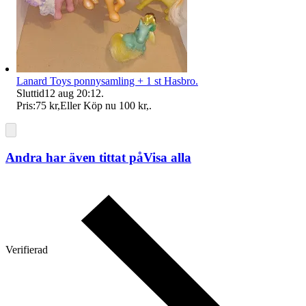
Lanard Toys ponnysamling + 1 st Hasbro.
Sluttid
12 aug 20:12
.
Pris:
75 kr
,
Eller Köp nu
100 kr
,
.
Andra har även tittat på
Visa alla
Verifierad