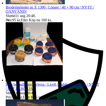
Broderimönster nr. E 1390 / Löpare / 40 × 90 cm / NYTT /
OANVÄND!
Sluttid
11 aug 20:48
.
Pris:
95 kr
,
Eller Köp nu
100 kr
,
.
Ersättning om du inte får din vara
Parti bomullsgarn / Virosa / Licell / Cablé, olika sorter / NYTT
/ ETT PÅBÖRJAT!
Sluttid
11 aug 20:48
.
Pris:
250 kr
,
Eller Köp nu
300 kr
,
.