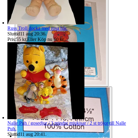
Russ Troll docka med rosa hår.
Sluttid
11 aug 20:36
.
Pris:
55 kr
,
Eller Köp nu
60 kr
,
.
Nalle Puh / gosedjur / 3 mindre mjukisar / 2 st tröjor till Nalle
Puh.
Sluttid
11 aug 20:41
.