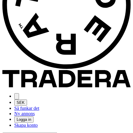
SEK
Så funkar det
Ny annons
Logga in
Skapa konto