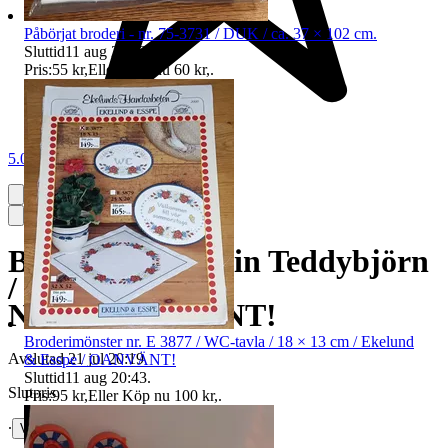
Påbörjat broderi - nr. 75-3731 / DUK / ca. 37 × 102 cm.
Sluttid
11 aug 20:43
.
Pris:
55 kr
,
Eller Köp nu
60 kr
,
.
5.0
Broderikit Permin Teddybjörn
/ set på 3 st /
NYTT/OANVÄNT!
Broderimönster nr. E 3877 / WC-tavla / 18 × 13 cm / Ekelund
Avslutad
21 jul 20:19
& Esspe / OANVÄNT!
Sluttid
11 aug 20:43
.
Slutpris
Pris:
95 kr
,
Eller Köp nu
100 kr
,
.
∙
Visa bud