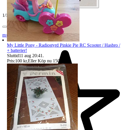
1
/
11
musicbox_81
My Little Pony - Radiostyrd Pinkie Pie RC Scooter / Hasbro /
+ batterier!
Sluttid
11 aug 20:41
.
Pris:
100 kr
,
Eller Köp nu
150 kr
,
.