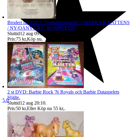
Broderi nr. 22415 "Gratulationstavla" / MARKS & KATTENS
/ NY/OANVÄNT / KOMPLETT!
Sluttid
12 aug 09:56
.
Pris:
75 kr
,
Köp nu
.
2 st DVD: Barbie Rock 'N Royals och Barbie Dataspelets
Hjälte.
5.0
Sluttid
12 aug 20:10
.
Pris:
50 kr
,
Eller Köp nu
55 kr
,
.