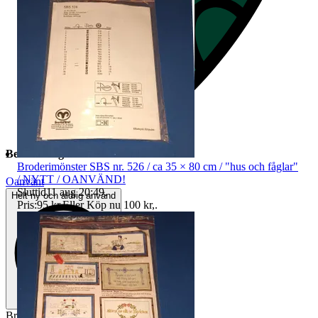
Beskrivning
Broderimönster SBS nr. 526 / ca 35 × 80 cm / "hus och fåglar"
/ NYTT / OANVÄND!
Oanvänt
Sluttid
11 aug 20:49
.
Helt ny och aldrig använd
Pris:
95 kr
,
Eller Köp nu
100 kr
,
.
Broderikit Permin 31-5143 Teddybjörn