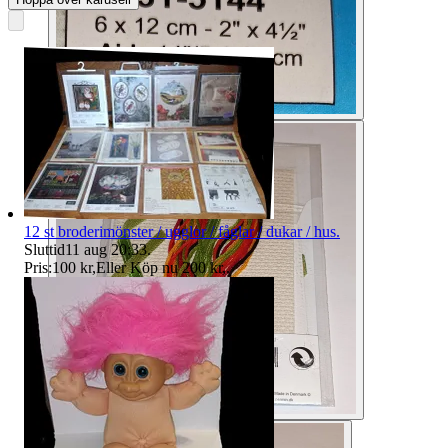
12 st broderimönster / ugglor / fåglar / dukar / hus.
Sluttid
11 aug 20:33
.
Pris:
100 kr
,
Eller Köp nu
200 kr
,
.