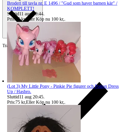
Broderi till tavla nr. E 1496 / "Gud som haver barnen kär" /
KOMPLETT!
Sluttid
11 aug 20:44
.
Pris:
95 kr
,
Eller Köp nu
100 kr
,
.
Traderas köparskydd
(Lot 3) My Little Pony - Pinkie Pie figurer och Potion Dress
Up / Hasbro.
Sluttid
11 aug 20:45
.
Pris:
75 kr
,
Eller Köp nu
100 kr
,
.