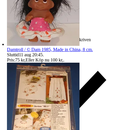
Ersättning om varan inte är som beskriven
Damtroll / © Dam 1985, Made in China, 8 cm.
Sluttid
11 aug 20:45
.
Pris:
75 kr
,
Eller Köp nu
100 kr
,
.