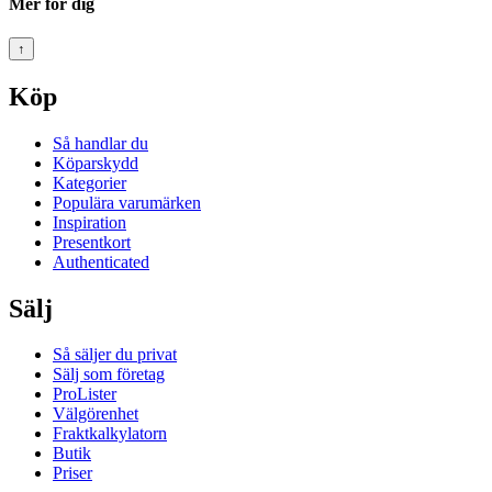
Mer för dig
↑
Köp
Så handlar du
Köparskydd
Kategorier
Populära varumärken
Inspiration
Presentkort
Authenticated
Sälj
Så säljer du privat
Sälj som företag
ProLister
Välgörenhet
Fraktkalkylatorn
Butik
Priser