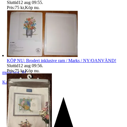
Sluttid
12 aug 09:55
.
Pris:
75 kr
,
Köp nu
.
KÖP NU: Broderi inklusive ram / Marks / NY/OANVÄND!
Sluttid
12 aug 09:56
.
Pris:
75 kr
,
Köp nu
.
musicbox_81
Karlshamn
,
Sverige