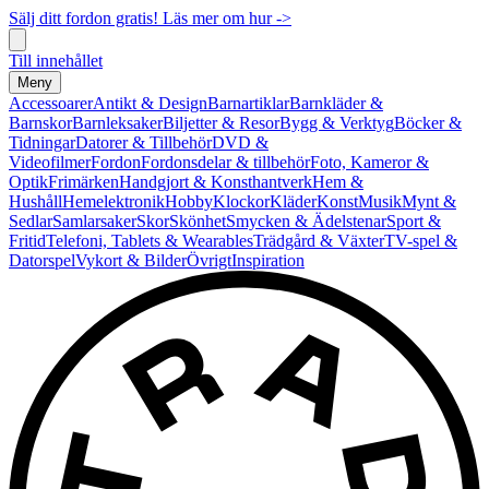
Sälj ditt fordon gratis! Läs mer om hur ->
Till innehållet
Meny
Accessoarer
Antikt & Design
Barnartiklar
Barnkläder &
Barnskor
Barnleksaker
Biljetter & Resor
Bygg & Verktyg
Böcker &
Tidningar
Datorer & Tillbehör
DVD &
Videofilmer
Fordon
Fordonsdelar & tillbehör
Foto, Kameror &
Optik
Frimärken
Handgjort & Konsthantverk
Hem &
Hushåll
Hemelektronik
Hobby
Klockor
Kläder
Konst
Musik
Mynt &
Sedlar
Samlarsaker
Skor
Skönhet
Smycken & Ädelstenar
Sport &
Fritid
Telefoni, Tablets & Wearables
Trädgård & Växter
TV-spel &
Datorspel
Vykort & Bilder
Övrigt
Inspiration