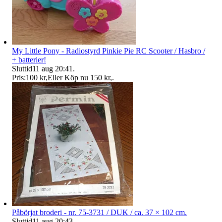
My Little Pony - Radiostyrd Pinkie Pie RC Scooter / Hasbro /
+ batterier!
Sluttid
11 aug 20:41
.
Pris:
100 kr
,
Eller Köp nu
150 kr
,
.
Påbörjat broderi - nr. 75-3731 / DUK / ca. 37 × 102 cm.
Sluttid
11 aug 20:43
.