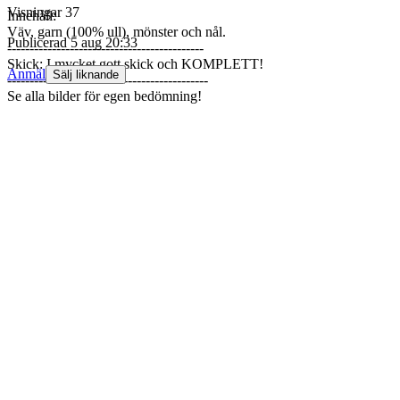
Visningar
37
Innehåll:
Väv, garn (100% ull), mönster och nål.
Publicerad
5 aug 20:33
--------------------------------------------
Skick: I mycket gott skick och KOMPLETT!
Anmäl
Sälj liknande
---------------------------------------------
Se alla bilder för egen bedömning!