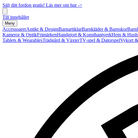
Sälj ditt fordon gratis! Läs mer om hur ->
Till innehållet
Meny
Accessoarer
Antikt & Design
Barnartiklar
Barnkläder & Barnskor
Barnl
Kameror & Optik
Frimärken
Handgjort & Konsthantverk
Hem & Hushå
Tablets & Wearables
Trädgård & Växter
TV-spel & Datorspel
Vykort &