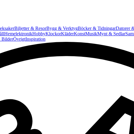
eksaker
Biljetter & Resor
Bygg & Verktyg
Böcker & Tidningar
Datorer &
ll
Hemelektronik
Hobby
Klockor
Kläder
Konst
Musik
Mynt & Sedlar
Saml
 Bilder
Övrigt
Inspiration