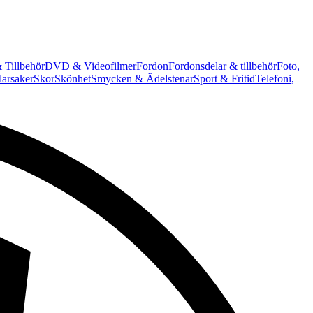
 Tillbehör
DVD & Videofilmer
Fordon
Fordonsdelar & tillbehör
Foto,
arsaker
Skor
Skönhet
Smycken & Ädelstenar
Sport & Fritid
Telefoni,