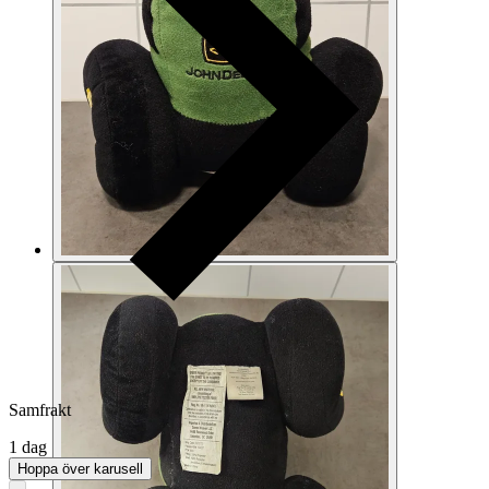
Samfrakt
1 dag
Hoppa över karusell