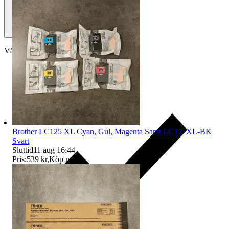
Välj till köparskydd
Brother LC125 XL Cyan, Gul, Magenta Samt LC127XL-BK
Svart
Sluttid
11 aug 16:44
.
Pris:
539 kr
,
Köp nu
.