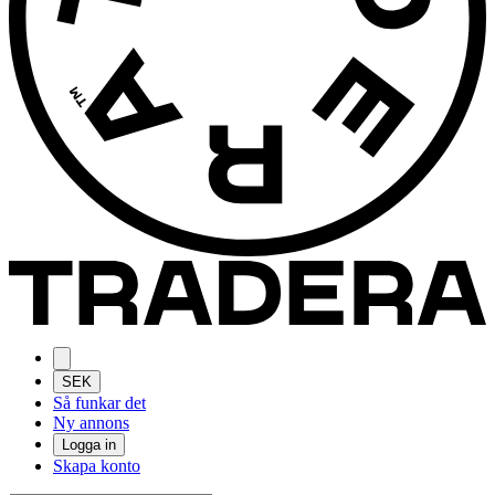
SEK
Så funkar det
Ny annons
Logga in
Skapa konto