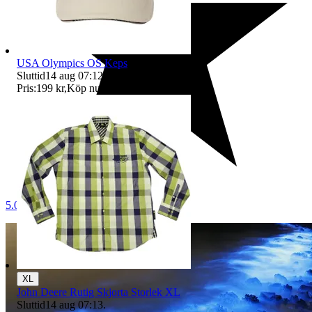
USA Olympics OS Keps
Sluttid
14 aug 07:12
.
Pris:
199 kr
,
Köp nu
.
5.0
XL
John Deere Rutig Skjorta Storlek XL
Sluttid
14 aug 07:13
.