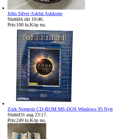
John Silver Askfat Askkopp
Sluttid
4 okt 10:46
.
Pris:
100 kr
,
Köp nu
.
Zork Nemesis CD-ROM MS-DOS Windows 95 Nytt
Sluttid
31 aug 23:17
.
Pris:
249 kr
,
Köp nu
.