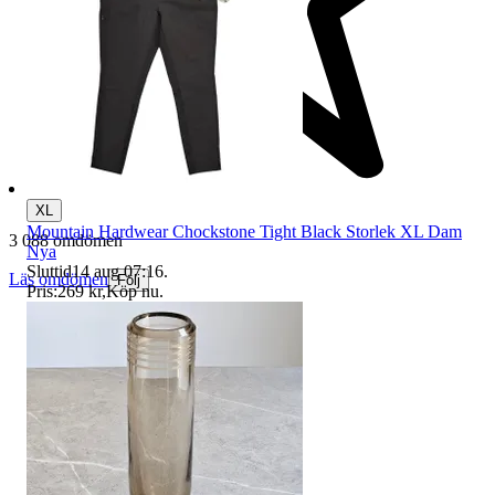
XL
Mountain Hardwear Chockstone Tight Black Storlek XL Dam
3 088 omdömen
Nya
Sluttid
14 aug 07:16
.
Läs omdömen
Följ
Pris:
269 kr
,
Köp nu
.