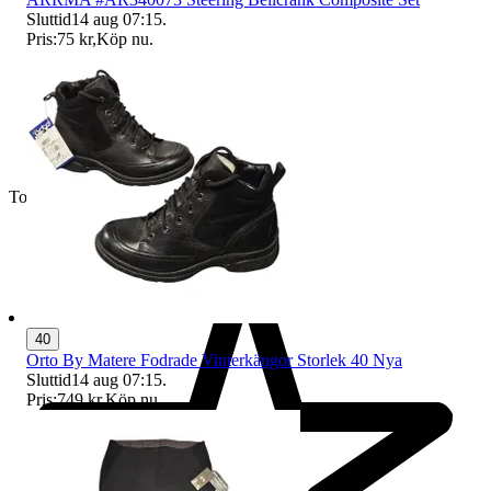
Sluttid
14 aug 07:15
.
Pris:
75 kr
,
Köp nu
.
Toppsäljare
40
Orto By Matere Fodrade Vinterkängor Storlek 40 Nya
Sluttid
14 aug 07:15
.
Pris:
749 kr
,
Köp nu
.