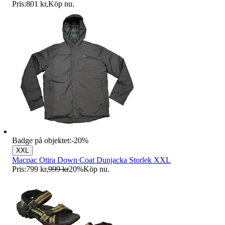
Pris:
801 kr
,
Köp nu
.
Badge på objektet:
-
20
%
XXL
Macpac Otira Down Coat Dunjacka Storlek XXL
Pris:
799 kr
,
999 kr
20
%
Köp nu
.