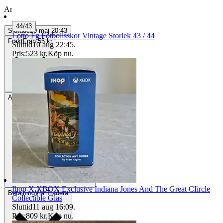
Annonsen är avslutad. Såld med Köp nu.
44/43
Slutade
20 maj 20:43
Lotto Fg Fotbollsskor Vintage Storlek 43 / 44
Frakt
Från 55 kr
Sluttid
10 aug 22:45
.
Pris:
523 kr
,
Köp nu
.
Avhämtning
Uppsala, Sverige
Ihop X XBOX Exclusive Indiana Jones And The Great CIircle
Betalning
Via Tradera
Collectible Glas
Sluttid
11 aug 16:09
.
Pris:
809 kr
,
Köp nu
.