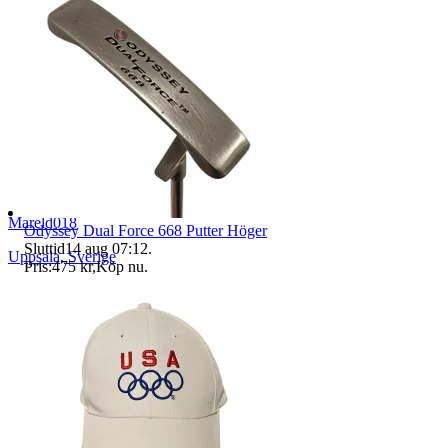
Mareld018
Odyssey Dual Force 668 Putter Höger
Sluttid
14 aug 07:12
.
Uppsala
,
Sverige
Pris:
475 kr
,
Köp nu
.