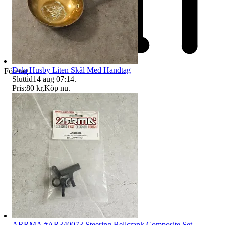
Dala Husby Liten Skål Med Handtag
Företag
Sluttid
14 aug 07:14
.
Pris:
80 kr
,
Köp nu
.
ARRMA #AR340073 Steering Bellcrank Composite Set