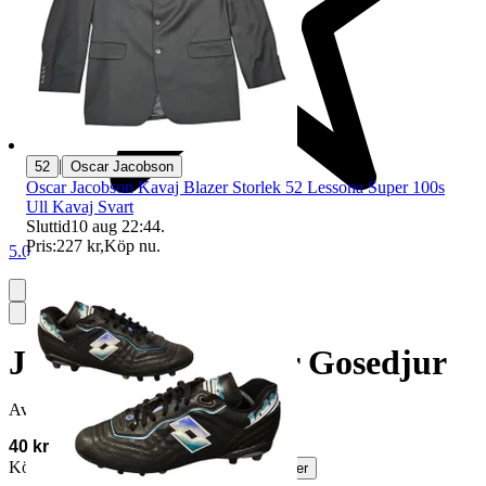
|
52
Oscar Jacobson
Oscar Jacobson Kavaj Blazer Storlek 52 Lessona Super 100s
Ull Kavaj Svart
Sluttid
10 aug 22:44
.
Pris:
227 kr
,
Köp nu
.
5.0
John Deere Traktor Gosedjur
Avslutad
20 maj 20:43
40 kr
Köparskydd är valfritt hos företag.
Läs mer