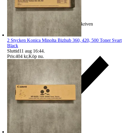
Ersättning om varan inte är som beskriven
2 Stycken Konica Minolta Bizhub 360, 420, 500 Toner Svart
Black
Sluttid
11 aug 16:44
.
Pris:
404 kr
,
Köp nu
.