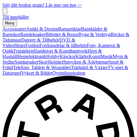
Sälj ditt fordon gratis! Läs mer om hur ->
Till innehållet
Meny
Accessoarer
Antikt & Design
Barnartiklar
Barnkläder &
Barnskor
Barnleksaker
Biljetter & Resor
Bygg & Verktyg
Böcker &
Tidningar
Datorer & Tillbehör
DVD &
Videofilmer
Fordon
Fordonsdelar & tillbehör
Foto, Kameror &
Optik
Frimärken
Handgjort & Konsthantverk
Hem &
Hushåll
Hemelektronik
Hobby
Klockor
Kläder
Konst
Musik
Mynt &
Sedlar
Samlarsaker
Skor
Skönhet
Smycken & Ädelstenar
Sport &
Fritid
Telefoni, Tablets & Wearables
Trädgård & Växter
TV-spel &
Datorspel
Vykort & Bilder
Övrigt
Inspiration