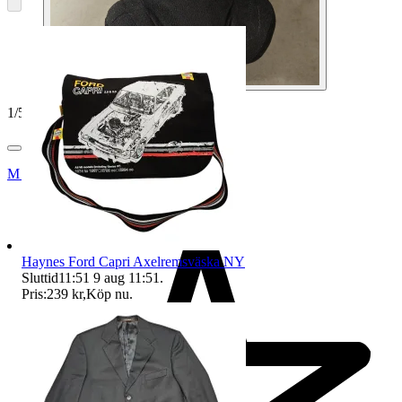
1
/
5
Mareld018
Haynes Ford Capri Axelremsväska NY
Sluttid
11:51
9 aug 11:51
.
Pris:
239 kr
,
Köp nu
.