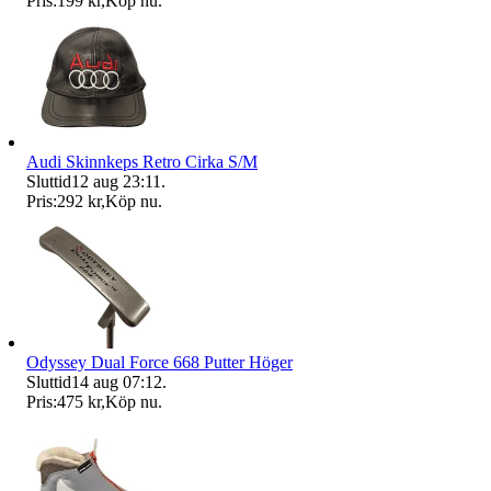
Pris:
199 kr
,
Köp nu
.
Audi Skinnkeps Retro Cirka S/M
Sluttid
12 aug 23:11
.
Pris:
292 kr
,
Köp nu
.
Odyssey Dual Force 668 Putter Höger
Sluttid
14 aug 07:12
.
Pris:
475 kr
,
Köp nu
.