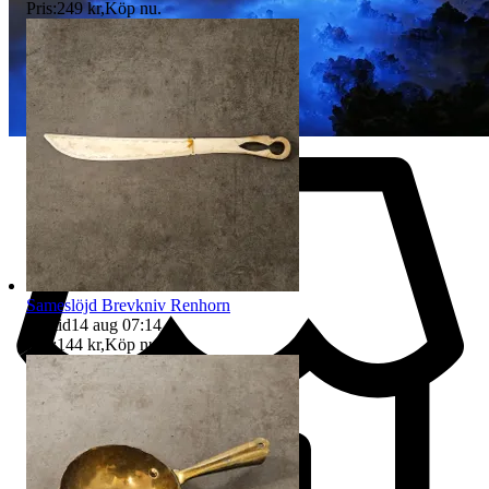
Pris:
249 kr
,
Köp nu
.
Sameslöjd Brevkniv Renhorn
Sluttid
14 aug 07:14
.
Pris:
144 kr
,
Köp nu
.