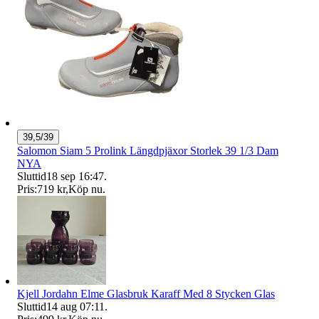
39,5/39
Salomon Siam 5 Prolink Längdpjäxor Storlek 39 1/3 Dam
NYA
Sluttid
18 sep 16:47
.
Pris:
719 kr
,
Köp nu
.
Kjell Jordahn Elme Glasbruk Karaff Med 8 Stycken Glas
Sluttid
14 aug 07:11
.