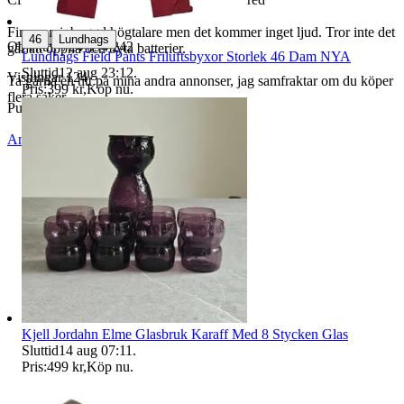
Finns en inbyggd högtalare men det kommer inget ljud. Tror inte det
|
46
Lundhags
Objektnr
724 094 242
går att öppna och byta batterier.
Lundhags Field Pants Friluftsbyxor Storlek 46 Dam NYA
Sluttid
12 aug 23:12
.
Visningar
124
Ta gärna en titt på mina andra annonser, jag samfraktar om du köper
Pris:
399 kr
,
Köp nu
.
flera saker.
Publicerad
29 mar 12:11
Anmäl
Sälj liknande
Kjell Jordahn Elme Glasbruk Karaff Med 8 Stycken Glas
Sluttid
14 aug 07:11
.
Pris:
499 kr
,
Köp nu
.