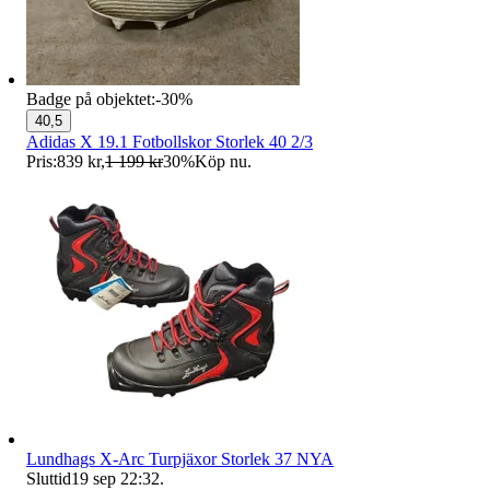
Badge på objektet:
-
30
%
40,5
Adidas X 19.1 Fotbollskor Storlek 40 2/3
Pris:
839 kr
,
1 199 kr
30
%
Köp nu
.
Lundhags X-Arc Turpjäxor Storlek 37 NYA
Sluttid
19 sep 22:32
.