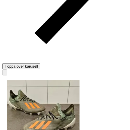
Hoppa över karusell