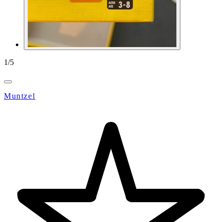
1
/
5
Muntzel