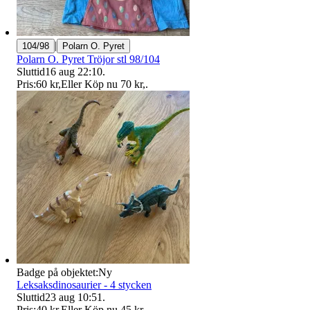
|
104/98
Polarn O. Pyret
Polarn O. Pyret Tröjor stl 98/104
Sluttid
16 aug 22:10
.
Pris:
60 kr
,
Eller Köp nu
70 kr
,
.
Badge på objektet:
Ny
Leksaksdinosaurier - 4 stycken
Sluttid
23 aug 10:51
.
Pris:
40 kr
,
Eller Köp nu
45 kr
,
.