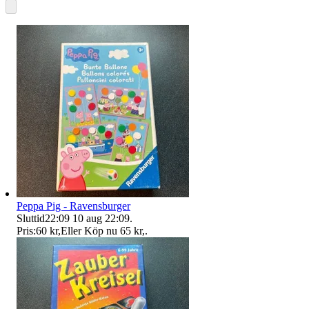
Peppa Pig - Ravensburger
Sluttid
22:09
10 aug 22:09
.
Pris:
60 kr
,
Eller Köp nu
65 kr
,
.