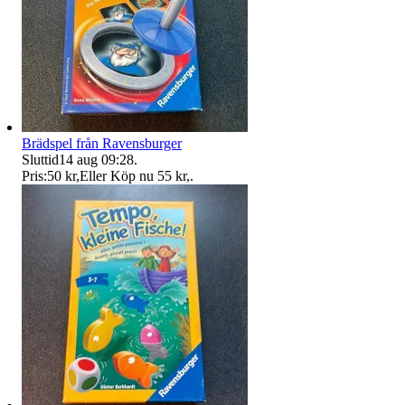
Brädspel från Ravensburger
Sluttid
14 aug 09:28
.
Pris:
50 kr
,
Eller Köp nu
55 kr
,
.