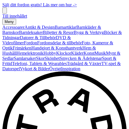
Sälj ditt fordon gratis! Läs mer om hur ->
Till innehållet
Meny
Accessoarer
Antikt & Design
Barnartiklar
Barnkläder &
Barnskor
Barnleksaker
Biljetter & Resor
Bygg & Verktyg
Böcker &
Tidningar
Datorer & Tillbehör
DVD &
Videofilmer
Fordon
Fordonsdelar & tillbehör
Foto, Kameror &
Optik
Frimärken
Handgjort & Konsthantverk
Hem &
Hushåll
Hemelektronik
Hobby
Klockor
Kläder
Konst
Musik
Mynt &
Sedlar
Samlarsaker
Skor
Skönhet
Smycken & Ädelstenar
Sport &
Fritid
Telefoni, Tablets & Wearables
Trädgård & Växter
TV-spel &
Datorspel
Vykort & Bilder
Övrigt
Inspiration