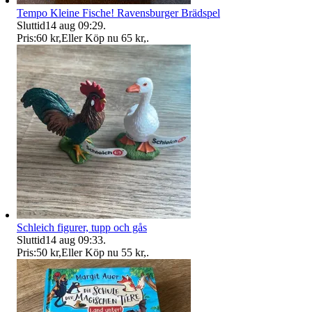
Tempo Kleine Fische! Ravensburger Brädspel
Sluttid
14 aug 09:29
.
Pris:
60 kr
,
Eller Köp nu
65 kr
,
.
Schleich figurer, tupp och gås
Sluttid
14 aug 09:33
.
Pris:
50 kr
,
Eller Köp nu
55 kr
,
.