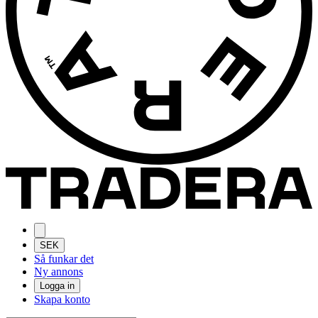
SEK
Så funkar det
Ny annons
Logga in
Skapa konto