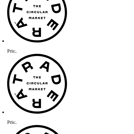
Pris:
.
Pris:
.