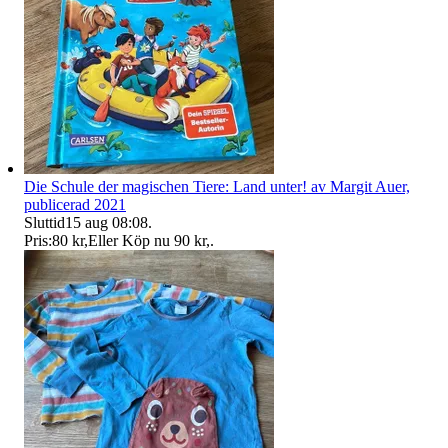
Die Schule der magischen Tiere: Land unter! av Margit Auer,
publicerad 2021
Sluttid
15 aug 08:08
.
Pris:
80 kr
,
Eller Köp nu
90 kr
,
.