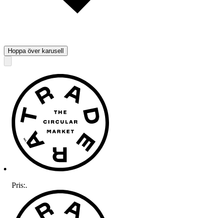
Hoppa över karusell
Pris:
.