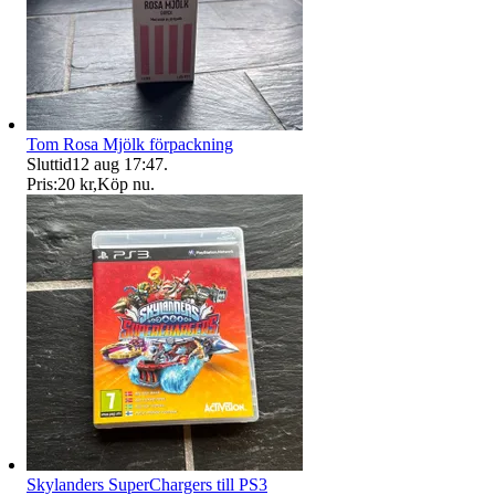
Tom Rosa Mjölk förpackning
Sluttid
12 aug 17:47
.
Pris:
20 kr
,
Köp nu
.
Skylanders SuperChargers till PS3