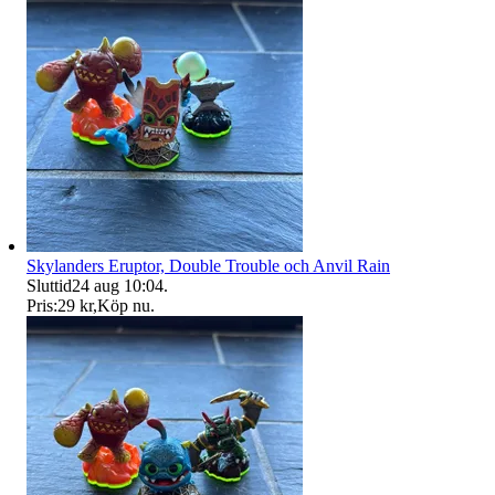
Skylanders Eruptor, Double Trouble och Anvil Rain
Sluttid
24 aug 10:04
.
Pris:
29 kr
,
Köp nu
.