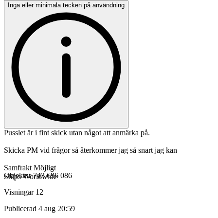
Inga eller minimala tecken på användning
Pusslet är i fint skick utan något att anmärka på.
Skicka PM vid frågor så återkommer jag så snart jag kan
Samfrakt Möjligt
Objektnr
743 696 086
Ships Worldwide
Visningar
12
Publicerad
4 aug 20:59