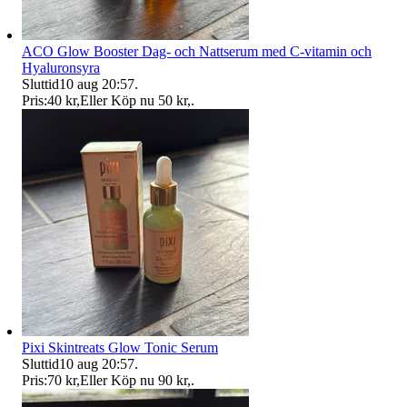
ACO Glow Booster Dag- och Nattserum med C-vitamin och
Hyaluronsyra
Sluttid
10 aug 20:57
.
Pris:
40 kr
,
Eller Köp nu
50 kr
,
.
Pixi Skintreats Glow Tonic Serum
Sluttid
10 aug 20:57
.
Pris:
70 kr
,
Eller Köp nu
90 kr
,
.