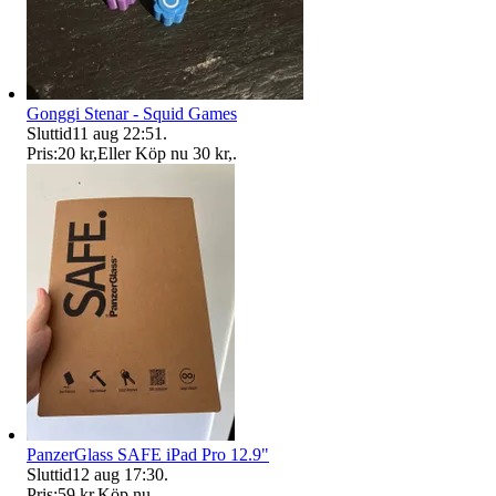
Gonggi Stenar - Squid Games
Sluttid
11 aug 22:51
.
Pris:
20 kr
,
Eller Köp nu
30 kr
,
.
PanzerGlass SAFE iPad Pro 12.9"
Sluttid
12 aug 17:30
.
Pris:
59 kr
,
Köp nu
.