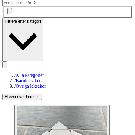
Filtrera efter kategori
/
Alla kategorier
/
Barnleksaker
/
Övriga leksaker
Hoppa över karusell