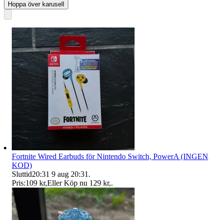
Hoppa över karusell
Fortnite Wired Earbuds för Nintendo Switch, PowerA (INGEN
KOD)
Sluttid
20:31
9 aug 20:31
.
Pris:
109 kr
,
Eller Köp nu
129 kr
,
.