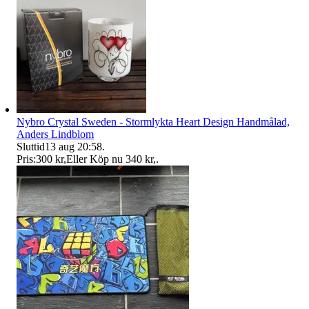
Nybro Crystal Sweden - Stormlykta Heart Design Handmålad,
Anders Lindblom
Sluttid
13 aug 20:58
.
Pris:
300 kr
,
Eller Köp nu
340 kr
,
.