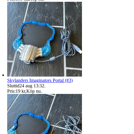
Skylanders Imaginators Portal (#3)
Sluttid
24 aug 13:32
.
Pris:
19 kr
,
Köp nu
.