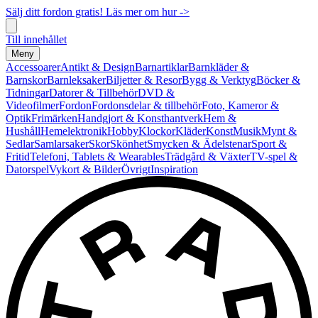
Sälj ditt fordon gratis! Läs mer om hur ->
Till innehållet
Meny
Accessoarer
Antikt & Design
Barnartiklar
Barnkläder &
Barnskor
Barnleksaker
Biljetter & Resor
Bygg & Verktyg
Böcker &
Tidningar
Datorer & Tillbehör
DVD &
Videofilmer
Fordon
Fordonsdelar & tillbehör
Foto, Kameror &
Optik
Frimärken
Handgjort & Konsthantverk
Hem &
Hushåll
Hemelektronik
Hobby
Klockor
Kläder
Konst
Musik
Mynt &
Sedlar
Samlarsaker
Skor
Skönhet
Smycken & Ädelstenar
Sport &
Fritid
Telefoni, Tablets & Wearables
Trädgård & Växter
TV-spel &
Datorspel
Vykort & Bilder
Övrigt
Inspiration