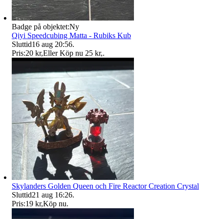
Badge på objektet:
Ny
Qiyi Speedcubing Matta - Rubiks Kub
Sluttid
16 aug 20:56
.
Pris:
20 kr
,
Eller Köp nu
25 kr
,
.
Skylanders Golden Queen och Fire Reactor Creation Crystal
Sluttid
21 aug 16:26
.
Pris:
19 kr
,
Köp nu
.