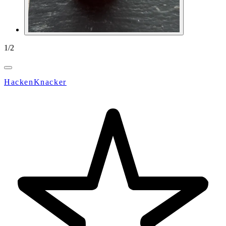
1
/
2
HackenKnacker