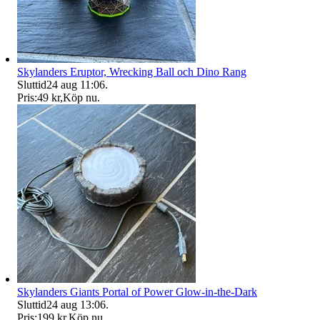
Skylanders Eruptor, Wrecking Ball och Dino Rang
Sluttid
24 aug 11:06
.
Pris:
49 kr
,
Köp nu
.
Skylanders Giants Portal of Power Glow-in-the-Dark
Sluttid
24 aug 13:06
.
Pris:
199 kr
,
Köp nu
.