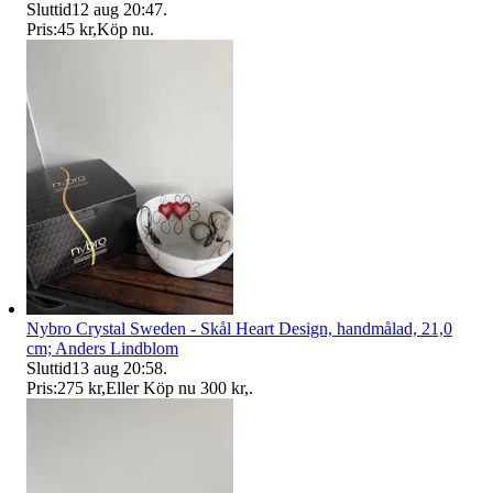
Sluttid
12 aug 20:47
.
Pris:
45 kr
,
Köp nu
.
Nybro Crystal Sweden - Skål Heart Design, handmålad, 21,0
cm; Anders Lindblom
Sluttid
13 aug 20:58
.
Pris:
275 kr
,
Eller Köp nu
300 kr
,
.