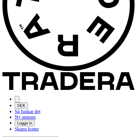
SEK
Så funkar det
Ny annons
Logga in
Skapa konto