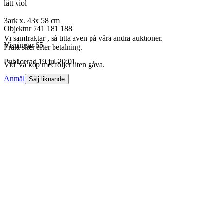
lätt viol
3ark x. 43x 58 cm
Objektnr
741 181 188
Vi samfraktar , så titta även på våra andra auktioner.
Visningar
65
Frakt sker efter betalning.
Publicerad
19 jul 20:01
Vid två köp medföljer liten gåva.
Anmäl
Sälj liknande