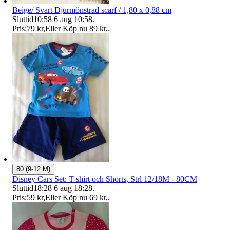
Beige/ Svart Djurmönstrad scarf / 1,80 x 0,88 cm
Sluttid
10:58
6 aug 10:58
.
Pris:
79 kr
,
Eller Köp nu
89 kr
,
.
80 (9-12 M)
Disney Cars Set: T-shirt och Shorts, Strl 12/18M - 80CM
Sluttid
18:28
6 aug 18:28
.
Pris:
59 kr
,
Eller Köp nu
69 kr
,
.