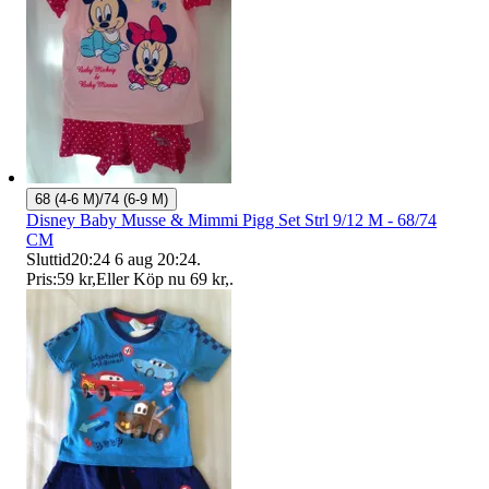
68 (4-6 M)/74 (6-9 M)
Disney Baby Musse & Mimmi Pigg Set Strl 9/12 M - 68/74
CM
Sluttid
20:24
6 aug 20:24
.
Pris:
59 kr
,
Eller Köp nu
69 kr
,
.