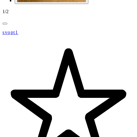
1
/
2
svopt1