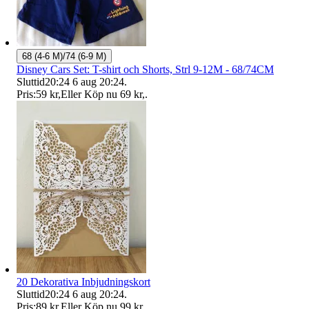
68 (4-6 M)/74 (6-9 M)
Disney Cars Set: T-shirt och Shorts, Strl 9-12M - 68/74CM
Sluttid
20:24
6 aug 20:24
.
Pris:
59 kr
,
Eller Köp nu
69 kr
,
.
20 Dekorativa Inbjudningskort
Sluttid
20:24
6 aug 20:24
.
Pris:
89 kr
,
Eller Köp nu
99 kr
,
.