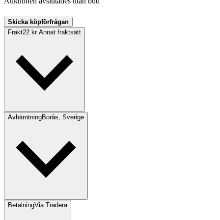
Auktionen avslutades utan bud
Skicka köpförfrågan
Frakt
22 kr Annat fraktsätt
Avhämtning
Borås, Sverige
Betalning
Via Tradera