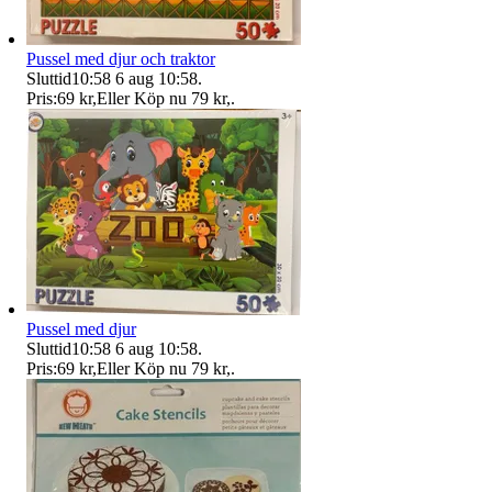
Pussel med djur och traktor
Sluttid
10:58
6 aug 10:58
.
Pris:
69 kr
,
Eller Köp nu
79 kr
,
.
Pussel med djur
Sluttid
10:58
6 aug 10:58
.
Pris:
69 kr
,
Eller Köp nu
79 kr
,
.