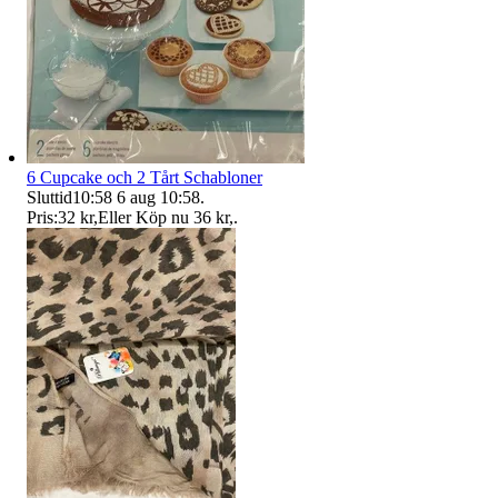
6 Cupcake och 2 Tårt Schabloner
Sluttid
10:58
6 aug 10:58
.
Pris:
32 kr
,
Eller Köp nu
36 kr
,
.