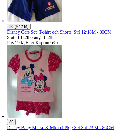
80 (9-12 M)
Disney Cars Set: T-shirt och Shorts, Strl 12/18M - 80CM
Sluttid
18:28
6 aug 18:28
.
Pris:
59 kr
,
Eller Köp nu
69 kr
,
.
86
Disney Baby Musse & Mimmi Pigg Set Strl 23 M - 86CM