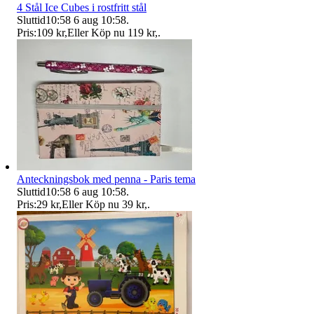
4 Stål Ice Cubes i rostfritt stål
Sluttid
10:58
6 aug 10:58
.
Pris:
109 kr
,
Eller Köp nu
119 kr
,
.
Anteckningsbok med penna - Paris tema
Sluttid
10:58
6 aug 10:58
.
Pris:
29 kr
,
Eller Köp nu
39 kr
,
.