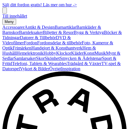
Sälj ditt fordon gratis! Läs mer om hur ->
Till innehållet
Meny
Accessoarer
Antikt & Design
Barnartiklar
Barnkläder &
Barnskor
Barnleksaker
Biljetter & Resor
Bygg & Verktyg
Böcker &
Tidningar
Datorer & Tillbehör
DVD &
Videofilmer
Fordon
Fordonsdelar & tillbehör
Foto, Kameror &
Optik
Frimärken
Handgjort & Konsthantverk
Hem &
Hushåll
Hemelektronik
Hobby
Klockor
Kläder
Konst
Musik
Mynt &
Sedlar
Samlarsaker
Skor
Skönhet
Smycken & Ädelstenar
Sport &
Fritid
Telefoni, Tablets & Wearables
Trädgård & Växter
TV-spel &
Datorspel
Vykort & Bilder
Övrigt
Inspiration