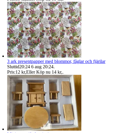
3 ark presentpapper med blommor, fåglar och fjärilar
Sluttid
20:24
6 aug 20:24
.
Pris:
12 kr
,
Eller Köp nu
14 kr
,
.