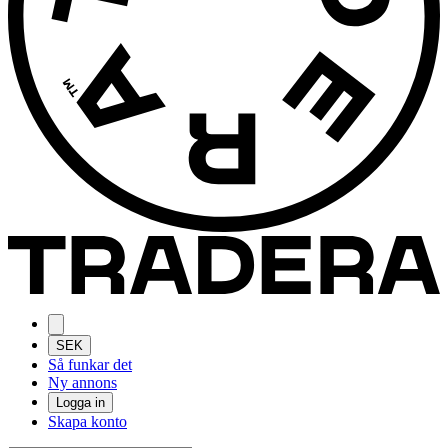
SEK
Så funkar det
Ny annons
Logga in
Skapa konto