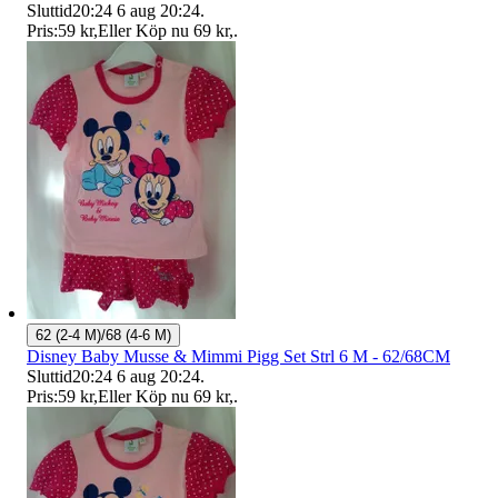
Sluttid
20:24
6 aug 20:24
.
Pris:
59 kr
,
Eller Köp nu
69 kr
,
.
62 (2-4 M)/68 (4-6 M)
Disney Baby Musse & Mimmi Pigg Set Strl 6 M - 62/68CM
Sluttid
20:24
6 aug 20:24
.
Pris:
59 kr
,
Eller Köp nu
69 kr
,
.