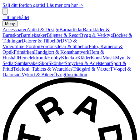
Sälj ditt fordon gratis! Läs mer om hur ->
Till innehållet
Meny
Accessoarer
Antikt & Design
Barnartiklar
Barnkläder &
Barnskor
Barnleksaker
Biljetter & Resor
Bygg & Verktyg
Böcker &
Tidningar
Datorer & Tillbehör
DVD &
Videofilmer
Fordon
Fordonsdelar & tillbehör
Foto, Kameror &
Optik
Frimärken
Handgjort & Konsthantverk
Hem &
Hushåll
Hemelektronik
Hobby
Klockor
Kläder
Konst
Musik
Mynt &
Sedlar
Samlarsaker
Skor
Skönhet
Smycken & Ädelstenar
Sport &
Fritid
Telefoni, Tablets & Wearables
Trädgård & Växter
TV-spel &
Datorspel
Vykort & Bilder
Övrigt
Inspiration