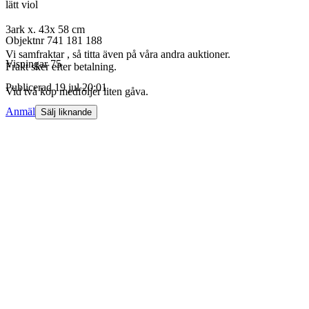
lätt viol
3ark x. 43x 58 cm
Objektnr
741 181 188
Vi samfraktar , så titta även på våra andra auktioner.
Visningar
75
Frakt sker efter betalning.
Publicerad
19 jul 20:01
Vid två köp medföljer liten gåva.
Anmäl
Sälj liknande