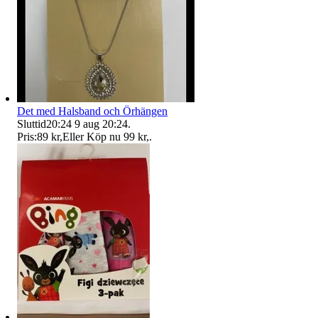
Det med Halsband och Örhängen
Sluttid
20:24
9 aug 20:24
.
Pris:
89 kr
,
Eller Köp nu
99 kr
,
.