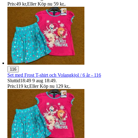
Pris:
49 kr
,
Eller Köp nu
59 kr
,
.
116
Set med Frost T-shirt och Volangkjol / 6 år - 116
Sluttid
18:49
9 aug 18:49
.
Pris:
119 kr
,
Eller Köp nu
129 kr
,
.