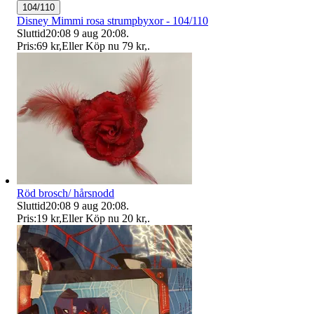
104/110
Disney Mimmi rosa strumpbyxor - 104/110
Sluttid
20:08
9 aug 20:08
.
Pris:
69 kr
,
Eller Köp nu
79 kr
,
.
Röd brosch/ hårsnodd
Sluttid
20:08
9 aug 20:08
.
Pris:
19 kr
,
Eller Köp nu
20 kr
,
.