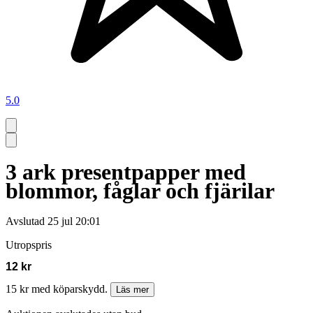
5.0
3 ark presentpapper med
blommor, fåglar och fjärilar
Avslutad
25 jul 20:01
Utropspris
12 kr
15 kr med köparskydd.
Läs mer