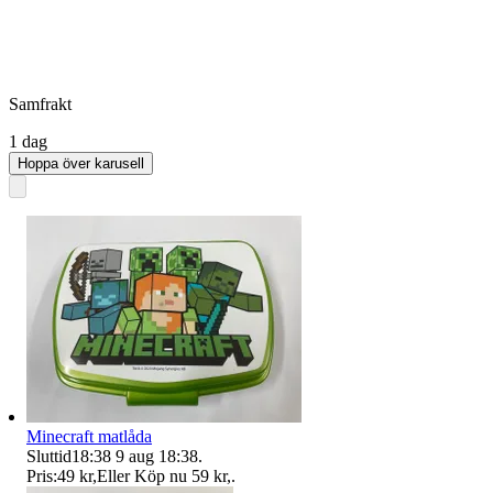
Samfrakt
1 dag
Hoppa över karusell
Minecraft matlåda
Sluttid
18:38
9 aug 18:38
.
Pris:
49 kr
,
Eller Köp nu
59 kr
,
.