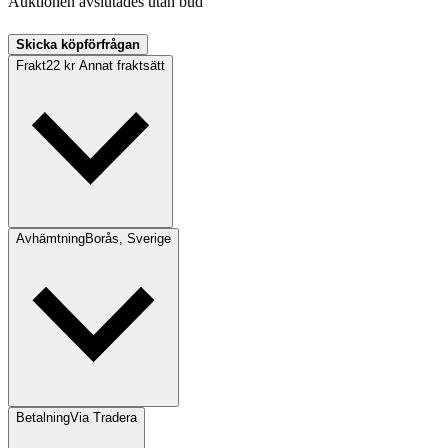
Auktionen avslutades utan bud
Skicka köpförfrågan
Frakt
22 kr Annat fraktsätt
Avhämtning
Borås, Sverige
Betalning
Via Tradera