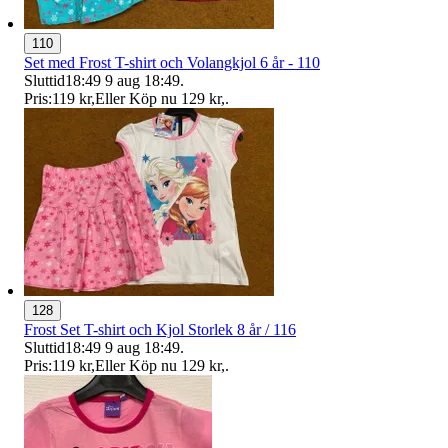
110
Set med Frost T-shirt och Volangkjol 6 år - 110
Sluttid
18:49
9 aug 18:49
.
Pris:
119 kr
,
Eller Köp nu
129 kr
,
.
128
Frost Set T-shirt och Kjol Storlek 8 år / 116
Sluttid
18:49
9 aug 18:49
.
Pris:
119 kr
,
Eller Köp nu
129 kr
,
.