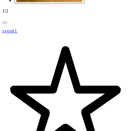
1
/
2
svopt1