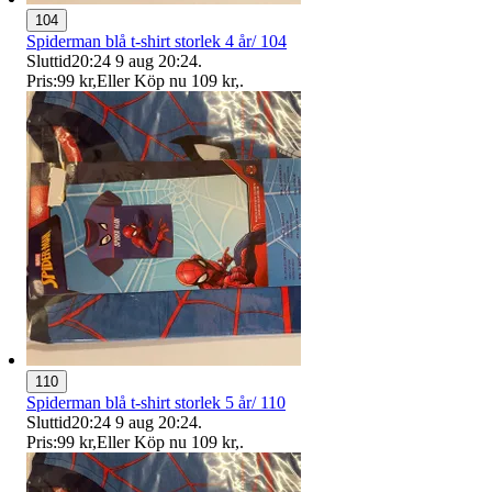
104
Spiderman blå t-shirt storlek 4 år/ 104
Sluttid
20:24
9 aug 20:24
.
Pris:
99 kr
,
Eller Köp nu
109 kr
,
.
110
Spiderman blå t-shirt storlek 5 år/ 110
Sluttid
20:24
9 aug 20:24
.
Pris:
99 kr
,
Eller Köp nu
109 kr
,
.