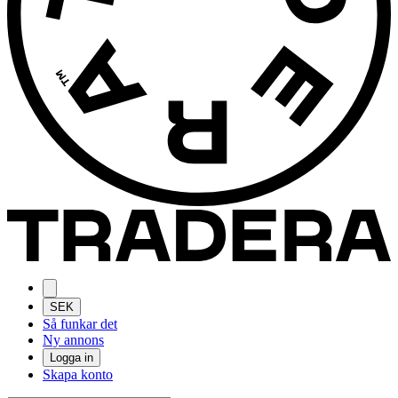
SEK
Så funkar det
Ny annons
Logga in
Skapa konto