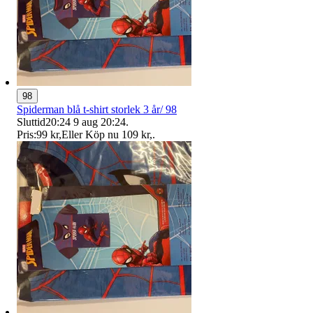
98
Spiderman blå t-shirt storlek 3 år/ 98
Sluttid
20:24
9 aug 20:24
.
Pris:
99 kr
,
Eller Köp nu
109 kr
,
.