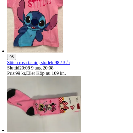
98
Stitch rosa t-shirt, storlek 98 / 3 år
Sluttid
20:08
9 aug 20:08
.
Pris:
99 kr
,
Eller Köp nu
109 kr
,
.