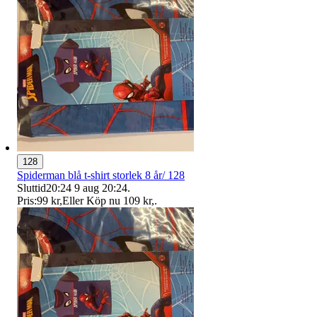
128
Spiderman blå t-shirt storlek 8 år/ 128
Sluttid
20:24
9 aug 20:24
.
Pris:
99 kr
,
Eller Köp nu
109 kr
,
.