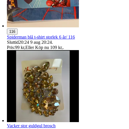
116
Spiderman blå t-shirt storlek 6 år/ 116
Sluttid
20:24
9 aug 20:24
.
Pris:
99 kr
,
Eller Köp nu
109 kr
,
.
Vacker stor guldgul brosch