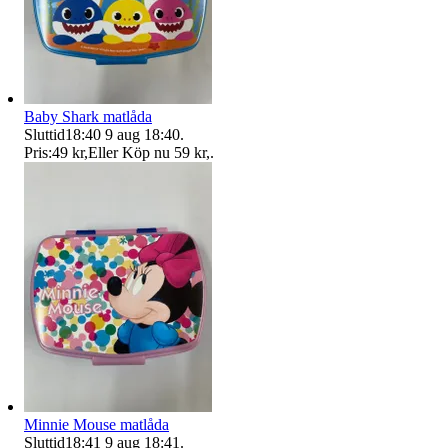
Baby Shark matlåda
Sluttid
18:40
9 aug 18:40
.
Pris:
49 kr
,
Eller Köp nu
59 kr
,
.
Minnie Mouse matlåda
Sluttid
18:41
9 aug 18:41
.