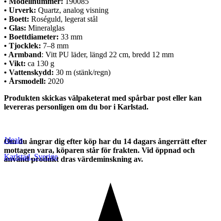
• Modellnummer:
190085
• Urverk:
Quartz, analog visning
• Boett:
Roséguld, legerat stål
• Glas:
Mineralglas
• Boettdiameter:
33 mm
• Tjocklek:
7–8 mm
• Armband
: Vitt PU läder, längd 22 cm, bredd 12 mm
• Vikt:
ca 130 g
• Vattenskydd:
30 m (stänk/regn)
• Årsmodell:
2020
Produkten skickas välpaketerat med spårbar post eller kan
levereras personligen om du bor i Karlstad.
Jdeals
Om du ångrar dig efter köp har du 14 dagars ångerrätt efter
mottagen vara, köparen står för frakten. Vid öppnad och
Karlstad
,
Sverige
använd produkt dras värdeminskning av.