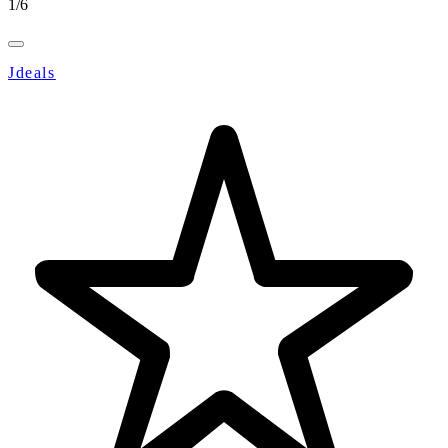
1
/
6
Jdeals