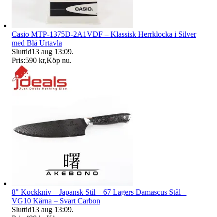
Casio MTP-1375D-2A1VDF – Klassisk Herrklocka i Silver
med Blå Urtavla
Sluttid
13 aug 13:09
.
Pris:
590 kr
,
Köp nu
.
8" Kockkniv – Japansk Stil – 67 Lagers Damascus Stål –
VG10 Kärna – Svart Carbon
Sluttid
13 aug 13:09
.