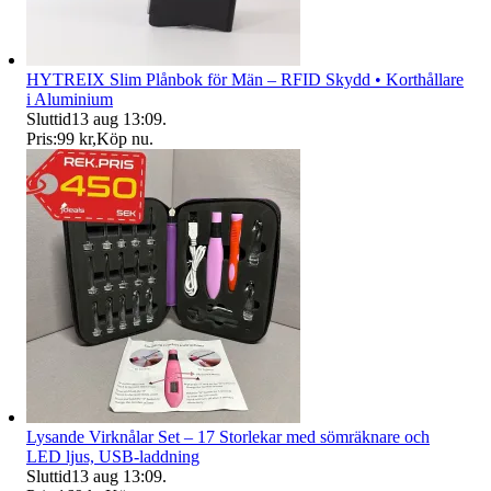
HYTREIX Slim Plånbok för Män – RFID Skydd • Korthållare
i Aluminium
Sluttid
13 aug 13:09
.
Pris:
99 kr
,
Köp nu
.
Lysande Virknålar Set – 17 Storlekar med sömräknare och
LED ljus, USB-laddning
Sluttid
13 aug 13:09
.