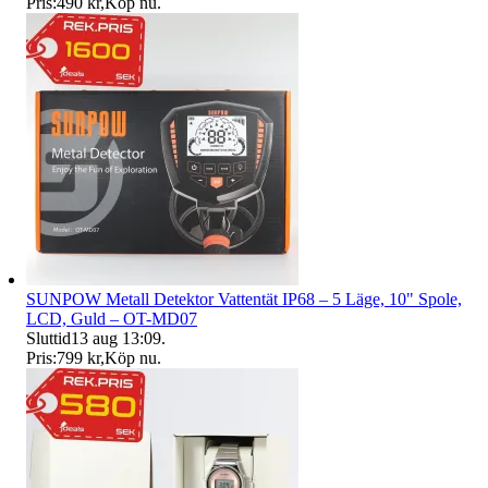
Pris:
490 kr
,
Köp nu
.
SUNPOW Metall Detektor Vattentät IP68 – 5 Läge, 10" Spole,
LCD, Guld – OT-MD07
Sluttid
13 aug 13:09
.
Pris:
799 kr
,
Köp nu
.