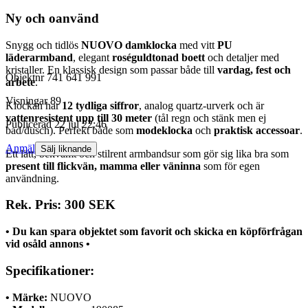
Ny och oanvänd
Snygg och tidlös
NUOVO damklocka
med vitt
PU
läderarmband
, elegant
roséguldtonad boett
och detaljer med
kristaller. En klassisk design som passar både till
vardag, fest och
Objektnr
741 641 991
arbete
.
Visningar
89
Klockan har
12 tydliga siffror
, analog quartz-urverk och är
vattenresistent upp till 30 meter
(tål regn och stänk men ej
Publicerad
22 jul 22:46
bad/dusch). Perfekt både som
modeklocka
och
praktisk accessoar
.
Anmäl
Sälj liknande
Ett lätt, bekvämt och stilrent armbandsur som gör sig lika bra som
present till flickvän, mamma eller väninna
som för egen
användning.
Rek. Pris: 300 SEK
• Du kan spara objektet som favorit och skicka en köpförfrågan
vid osåld annons •
Specifikationer:
• Märke:
NUOVO