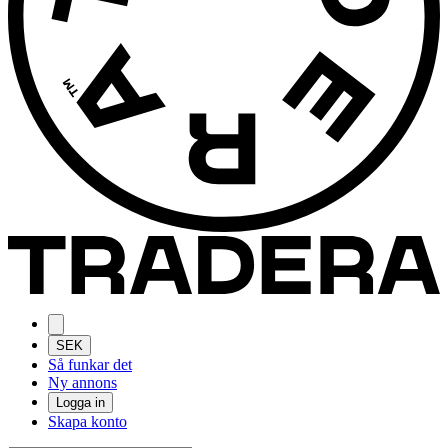
SEK
Så funkar det
Ny annons
Logga in
Skapa konto