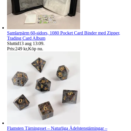
Samlarpärm 60-sidors, 1080 Pocket Card Binder med Zipper,
Trading Card Album
Sluttid
13 aug 13:09
.
Pris:
249 kr
,
Köp nu
.
Flamsten Tärningsset – Naturliga Ädelstenstärningar –