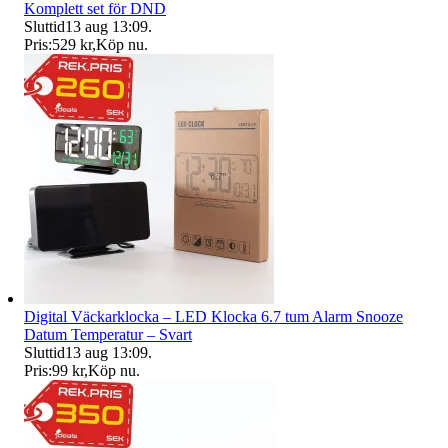
Komplett set för DND
Sluttid
13 aug 13:09
.
Pris:
529 kr
,
Köp nu
.
Digital Väckarklocka – LED Klocka 6.7 tum Alarm Snooze
Datum Temperatur – Svart
Sluttid
13 aug 13:09
.
Pris:
99 kr
,
Köp nu
.