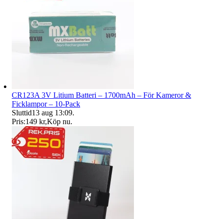
CR123A 3V Litium Batteri – 1700mAh – För Kameror &
Ficklampor – 10-Pack
Sluttid
13 aug 13:09
.
Pris:
149 kr
,
Köp nu
.