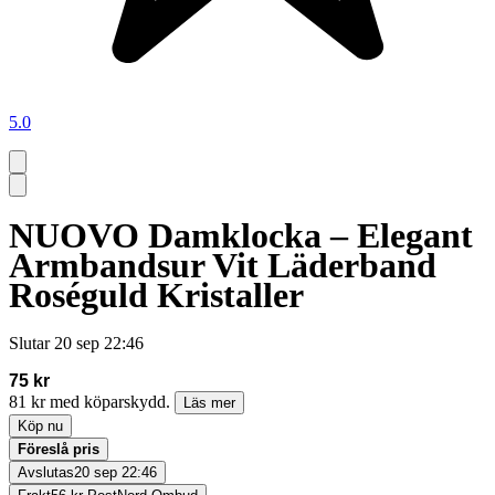
5.0
NUOVO Damklocka – Elegant
Armbandsur Vit Läderband
Roséguld Kristaller
Slutar
20 sep 22:46
75 kr
81 kr med köparskydd.
Läs mer
Köp nu
Föreslå pris
Avslutas
20 sep 22:46