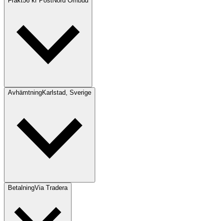
Frakt
56 kr PostNord Ombud
Avhämtning
Karlstad, Sverige
Betalning
Via Tradera