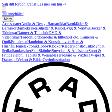
Sälj ditt fordon gratis! Läs mer om hur ->
Till innehållet
Meny
Accessoarer
Antikt & Design
Barnartiklar
Barnkläder &
Barnskor
Barnleksaker
Biljetter & Resor
Bygg & Verktyg
Böcker &
Tidningar
Datorer & Tillbehör
DVD &
Videofilmer
Fordon
Fordonsdelar & tillbehör
Foto, Kameror &
Optik
Frimärken
Handgjort & Konsthantverk
Hem &
Hushåll
Hemelektronik
Hobby
Klockor
Kläder
Konst
Musik
Mynt &
Sedlar
Samlarsaker
Skor
Skönhet
Smycken & Ädelstenar
Sport &
Fritid
Telefoni, Tablets & Wearables
Trädgård & Växter
TV-spel &
Datorspel
Vykort & Bilder
Övrigt
Inspiration