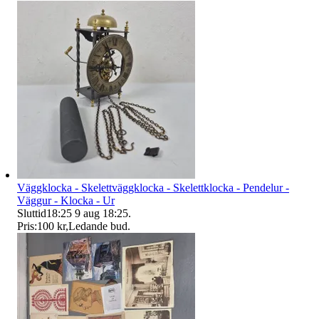
Väggklocka - Skelettväggklocka - Skelettklocka - Pendelur -
Väggur - Klocka - Ur
Sluttid
18:25
9 aug 18:25
.
Pris:
100 kr
,
Ledande bud
.