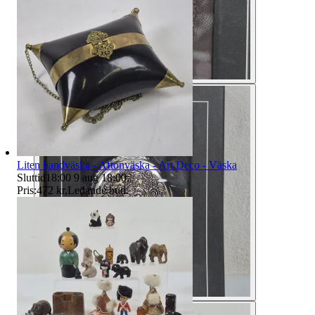
Liten handväska - Aftonväska - Art Deco - Väska
Sluttid
18:00
9 aug 18:00
.
Pris:
472 kr
,
Ledande bud
.