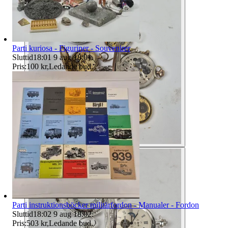
Parti kuriosa - Figuriner - Souvenirer
Sluttid
18:01
9 aug 18:01
.
Pris:
100 kr
,
Ledande bud
.
Parti instruktionsböcker militärfordon - Manualer - Fordon
Sluttid
18:02
9 aug 18:02
.
Pris:
503 kr
,
Ledande bud
.