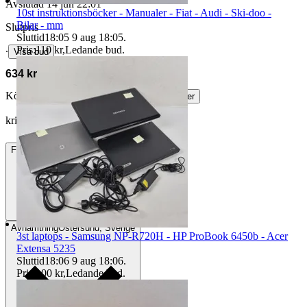
Avslutad
14 jun 22:01
10st instruktionsböcker - Manualer - Fiat - Audi - Ski-doo -
Bilar - mm
Slutpris
Sluttid
18:05
9 aug 18:05
.
Pris:
110 kr
,
Ledande bud
.
∙
Visa bud
634 kr
Köparskydd är valfritt hos företag.
Läs mer
kristiano2 vann auktionen
Frakt
89 kr DSV
Avhämtning
Östersund, Sverige
3st laptops - Samsung NP-R720H - HP ProBook 6450b - Acer
Extensa 5235
Sluttid
18:06
9 aug 18:06
.
Pris:
100 kr
,
Ledande bud
.