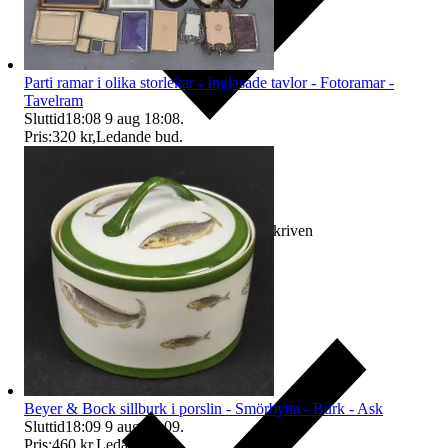
Parti ramar i olika storlekar - Inglasade tavlor - Fotoramar -
Tavelram
Sluttid
18:08
9 aug 18:08
.
Pris:
320 kr
,
Ledande bud
.
Ersättning om varan inte är som beskriven
Beyer & Bock sillburk i porslin - Smörbytta - Burk - Ask
Sluttid
18:09
9 aug 18:09
.
Pris:
460 kr
,
Ledande bud
.