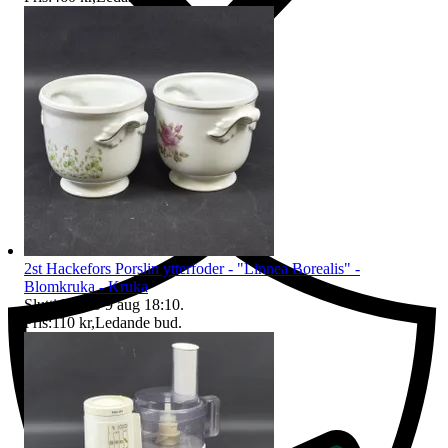
Ersättning om du inte får din vara
2st Hackefors Porslin ytterfoder - "Linnea Borealis" -
Blomkruka - Kruka
Sluttid
18:10
9 aug 18:10
.
Pris:
110 kr
,
Ledande bud
.