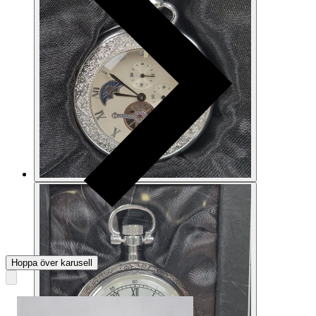
Hoppa över karusell