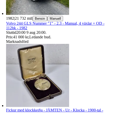
1982
|
21 732 mil
|
|
Bensin
Manuell
Volvo 244 GLS Nummer "1" - 2.3 - Manual, 4 växlar + OD -
112hk - 1982
Sluttid
20:00
9 aug 20:00
.
Pris:
41 000 kr
,
Ledande bud
.
Marknadsförd
Fickur med klockkedja - JÄMTEN - Ur - Klocka - 1900-tal -