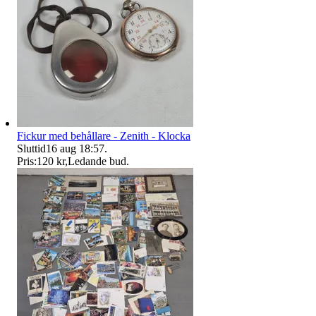
Fickur med behållare - Zenith - Klocka
Sluttid
16 aug 18:57
.
Pris:
120 kr
,
Ledande bud
.