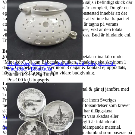
Varorna är begagnade om ej annat anges & säljs i befintligt skick där
slitage kan finnas. Vi garanterar ej att varan är komplett, Du gör en
egen bedömning enligt bilderna. Ej funktionstestad innebär att det
kan saknas delar, att den är ur funktion eller att vi inte har kapacitet
att utföra ett funktionstest. Mått som anges är tagna på varans
högsta/längsta/bredaste del om annat ej anges, vikt är den totala
vikten på varan. Vid frågor måste ni maila oss. Bud är bindande enl.
Traderas regler.
Betalning
Vi använder oss av Traderabetalning. Du betalar dina köp under
"Mina köp". Ni kan Ej betala i butiken. Betalning ska ske inom 1
Kruka i stengods - Stengodskruka - Skål - Stengodsskål -
dagar. Om betalning ej sker inom 3 dagar & kontakt ej upprättats,
Ytterfoder - Blomkruka
hävs köpet & Du spärras från vidare budgivning.
Sluttid
18:14
9 aug 18:14
.
Pris:
100 kr
,
Utropspris
.
Leverans & Samfrakt
Våra fraktpriser baseras på eget företagsavtal & går ej jämföra med
Traderas rabatterade fraktpriser.
Fraktpriset som står angivet i annonsen gäller inom Sveriges
fastland, extra kostnader kan tillkomma för försändelser som kräver
sjö -& flygfrakt samt orter där fraktbolaget har tilläggstaxa.
Vi ansvarar för risken vid transport, dvs. om vara skadas eller
Auktionsbyra
kommer bort under transport. Emballageavgift är inkluderat i
fraktpriset. Vi packar omsorgsfullt med stötdämpande material.
Östersund
,
Sverige
Varan skickas till ditt närmsta ombud/terminalombud som baseras på