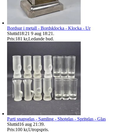
Bordsur i metall - Bordsklocka - Klocka - Ur
Sluttid
18:21
9 aug 18:21
.
Pris:
181 kr
,
Ledande bud
.
Parti snapsglas - Samling - Shotglas - Spritglas - Glas
Sluttid
16 aug 21:39
.
Pris:
100 kr
,
Utropspris
.