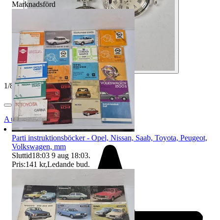
Marknadsförd
1
/
8
Auktionsbyra
Parti instruktionsböcker - Opel, Nissan, Saab, Toyota, Peugeot,
Volkswagen, mm
Sluttid
18:03
9 aug 18:03
.
Pris:
141 kr
,
Ledande bud
.