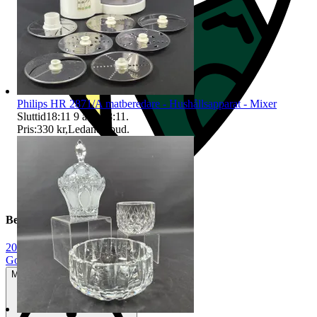
Philips HR 2871/A matberedare - Hushållsapparat - Mixer
Sluttid
18:11
9 aug 18:11
.
Pris:
330 kr
,
Ledande bud
.
Beskrivning
2001 - 2010
|
Gott använt skick
Mindre tecken på användning