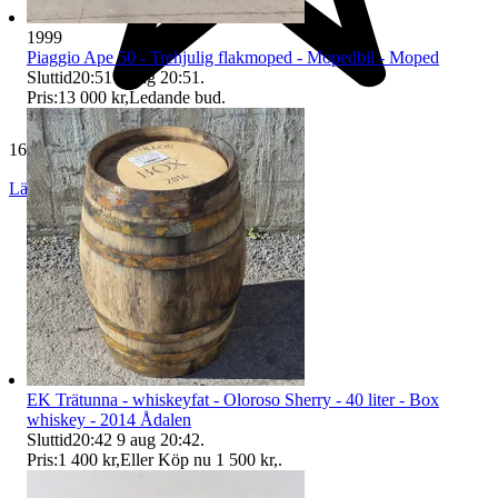
1999
Piaggio Ape 50 - Trehjulig flakmoped - Mopedbil - Moped
Sluttid
20:51
9 aug 20:51
.
Pris:
13 000 kr
,
Ledande bud
.
165 053 omdömen
Läs omdömen
Följ
EK Trätunna - whiskeyfat - Oloroso Sherry - 40 liter - Box
whiskey - 2014 Ådalen
Sluttid
20:42
9 aug 20:42
.
Pris:
1 400 kr
,
Eller Köp nu
1 500 kr
,
.