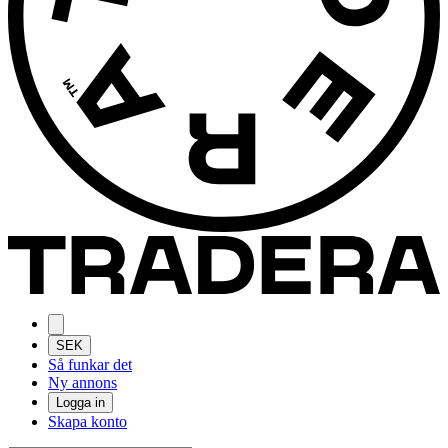
SEK
Så funkar det
Ny annons
Logga in
Skapa konto