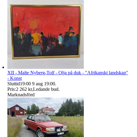
XII - Malte Nyberg-Tolf - Olja på duk - "Afrikanskt landskap"
- Konst
Sluttid
19:00
9 aug 19:00
.
Pris:
2 262 kr
,
Ledande bud
.
Marknadsförd