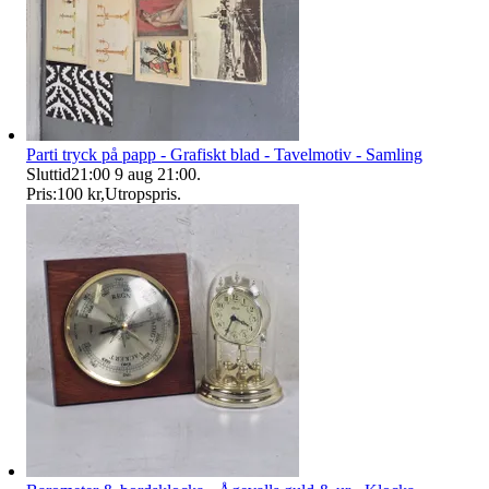
Parti tryck på papp - Grafiskt blad - Tavelmotiv - Samling
Sluttid
21:00
9 aug 21:00
.
Pris:
100 kr
,
Utropspris
.