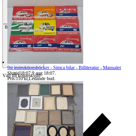
Betalning
Via Tradera
9st instruktionsböcker - Simca bilar - Billiteratur - Manualer
Sluttid
18:07
9 aug 18:07
.
Välj till köparskydd
Pris:
110 kr
,
Ledande bud
.