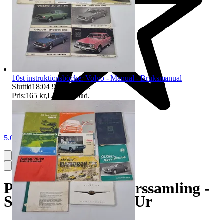
10st instruktionsböcker Volvo - Manual - Bruksmanual
Sluttid
18:04
9 aug 18:04
.
Pris:
165 kr
,
Ledande bud
.
5.0
Parti fickur - Fickurssamling -
Samling - Klocka - Ur