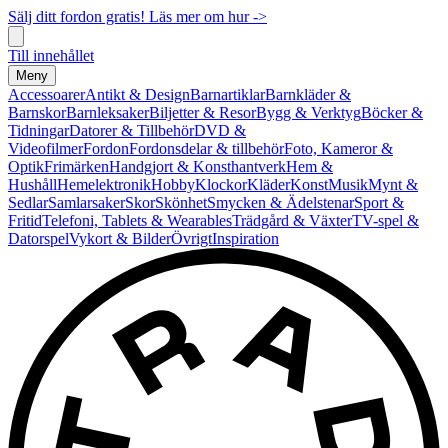
Sälj ditt fordon gratis! Läs mer om hur ->
Till innehållet
Meny
Accessoarer
Antikt & Design
Barnartiklar
Barnkläder &
Barnskor
Barnleksaker
Biljetter & Resor
Bygg & Verktyg
Böcker &
Tidningar
Datorer & Tillbehör
DVD &
Videofilmer
Fordon
Fordonsdelar & tillbehör
Foto, Kameror &
Optik
Frimärken
Handgjort & Konsthantverk
Hem &
Hushåll
Hemelektronik
Hobby
Klockor
Kläder
Konst
Musik
Mynt &
Sedlar
Samlarsaker
Skor
Skönhet
Smycken & Ädelstenar
Sport &
Fritid
Telefoni, Tablets & Wearables
Trädgård & Växter
TV-spel &
Datorspel
Vykort & Bilder
Övrigt
Inspiration