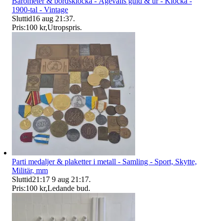
Barometer & bordsklocka - Ågevalls guld & ur - Klocka -
1900-tal - Vintage
Sluttid
16 aug 21:37
.
Pris:
100 kr
,
Utropspris
.
Parti medaljer & plaketter i metall - Samling - Sport, Skytte,
Militär, mm
Sluttid
21:17
9 aug 21:17
.
Pris:
100 kr
,
Ledande bud
.