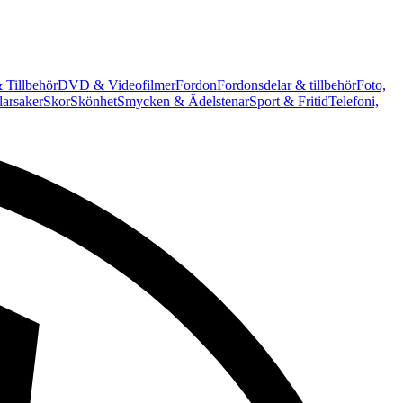
 Tillbehör
DVD & Videofilmer
Fordon
Fordonsdelar & tillbehör
Foto,
arsaker
Skor
Skönhet
Smycken & Ädelstenar
Sport & Fritid
Telefoni,