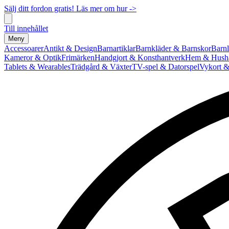
Sälj ditt fordon gratis! Läs mer om hur ->
Till innehållet
Meny
Accessoarer
Antikt & Design
Barnartiklar
Barnkläder & Barnskor
Barnl
Kameror & Optik
Frimärken
Handgjort & Konsthantverk
Hem & Hushå
Tablets & Wearables
Trädgård & Växter
TV-spel & Datorspel
Vykort &