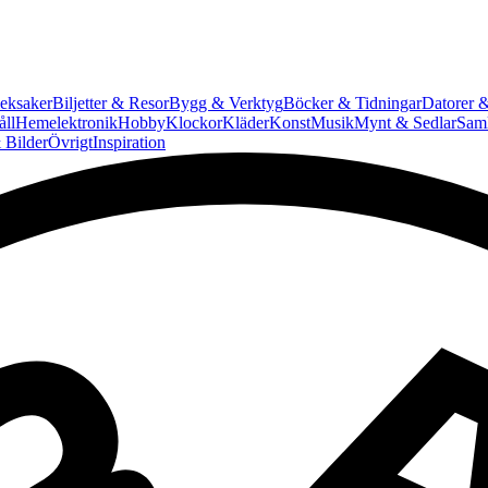
eksaker
Biljetter & Resor
Bygg & Verktyg
Böcker & Tidningar
Datorer &
ll
Hemelektronik
Hobby
Klockor
Kläder
Konst
Musik
Mynt & Sedlar
Saml
 Bilder
Övrigt
Inspiration