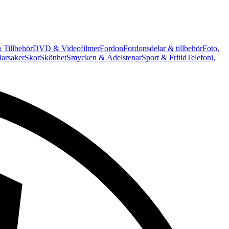
 Tillbehör
DVD & Videofilmer
Fordon
Fordonsdelar & tillbehör
Foto,
arsaker
Skor
Skönhet
Smycken & Ädelstenar
Sport & Fritid
Telefoni,