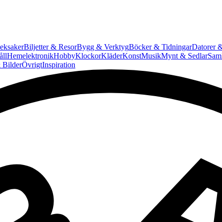
eksaker
Biljetter & Resor
Bygg & Verktyg
Böcker & Tidningar
Datorer &
ll
Hemelektronik
Hobby
Klockor
Kläder
Konst
Musik
Mynt & Sedlar
Saml
 Bilder
Övrigt
Inspiration