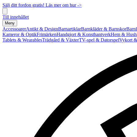
Sälj ditt fordon gratis! Läs mer om hur ->
Till innehållet
Meny
Accessoarer
Antikt & Design
Barnartiklar
Barnkläder & Barnskor
Barnl
Kameror & Optik
Frimärken
Handgjort & Konsthantverk
Hem & Hushå
Tablets & Wearables
Trädgård & Växter
TV-spel & Datorspel
Vykort &