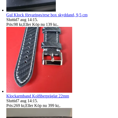
Gul Klock förvarings/rese box skyddand, 9,5 cm
Sluttid
7 aug 14:15
.
Pris:
98 kr
,
Eller Köp nu
139 kr
,
.
Klockarmband Kolfiberpräglat 22mm
Sluttid
7 aug 14:15
.
Pris:
269 kr
,
Eller Köp nu
399 kr
,
.