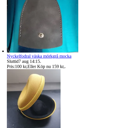
Nyckelfodral väska mörkgrå mocka
Sluttid
7 aug 14:15
.
Pris:
100 kr
,
Eller Köp nu
159 kr
,
.