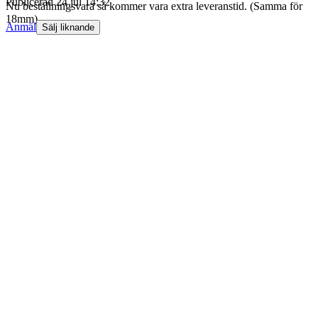
Publicerad
24 jul 14:32
Nu beställningsvara så kommer vara extra leveranstid. (Samma för
18mm)
Anmäl
Sälj liknande