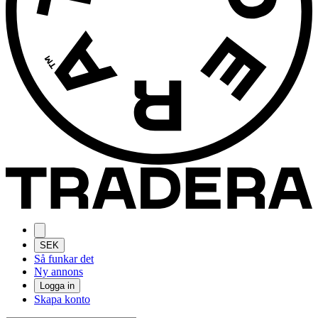
SEK
Så funkar det
Ny annons
Logga in
Skapa konto