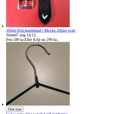
20mm Klockarmband i Mocka 20mm svart
Sluttid
7 aug 14:12
.
Pris:
189 kr
,
Eller Köp nu
299 kr
,
.
One size