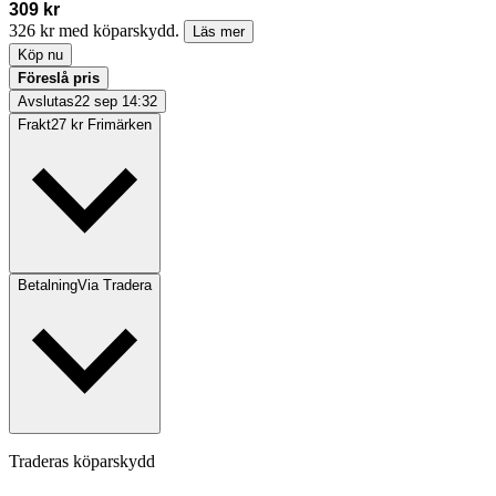
309 kr
326 kr med köparskydd.
Läs mer
Köp nu
Föreslå pris
Avslutas
22 sep 14:32
Frakt
27 kr Frimärken
Betalning
Via Tradera
Traderas köparskydd