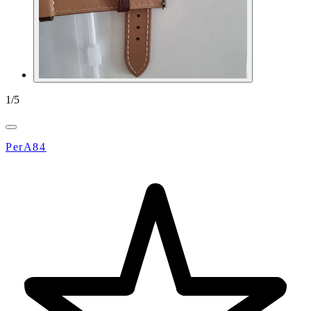
1
/
5
PerA84