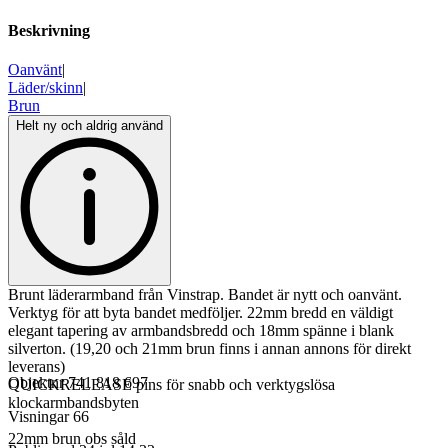
Beskrivning
Oanvänt
|
Läder/skinn
|
Brun
Helt ny och aldrig använd
Brunt läderarmband från Vinstrap. Bandet är nytt och oanvänt.
Verktyg för att byta bandet medföljer. 22mm bredd en väldigt
elegant tapering av armbandsbredd och 18mm spänne i blank
silverton. (19,20 och 21mm brun finns i annan annons för direkt
leverans)
Objektnr
741 818 697
QUICKRELEASE pins för snabb och verktygslösa
klockarmbandsbyten
Visningar
66
22mm brun obs såld