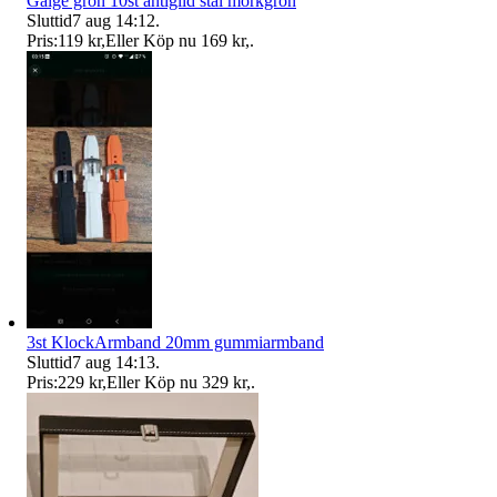
Galge grön 10st antiglid stål mörkgrön
Sluttid
7 aug 14:12
.
Pris:
119 kr
,
Eller Köp nu
169 kr
,
.
3st KlockArmband 20mm gummiarmband
Sluttid
7 aug 14:13
.
Pris:
229 kr
,
Eller Köp nu
329 kr
,
.