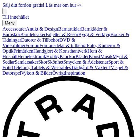
Sälj ditt fordon gratis! Läs mer om hur ->
Till innehållet
Meny
Accessoarer
Antikt & Design
Barnartiklar
Barnkläder &
Barnskor
Barnleksaker
Biljetter & Resor
Bygg & Verktyg
Böcker &
Tidningar
Datorer & Tillbehör
DVD &
Videofilmer
Fordon
Fordonsdelar & tillbehör
Foto, Kameror &
Optik
Frimärken
Handgjort & Konsthantverk
Hem &
Hushåll
Hemelektronik
Hobby
Klockor
Kläder
Konst
Musik
Mynt &
Sedlar
Samlarsaker
Skor
Skönhet
Smycken & Ädelstenar
Sport &
Fritid
Telefoni, Tablets & Wearables
Trädgård & Växter
TV-spel &
Datorspel
Vykort & Bilder
Övrigt
Inspiration