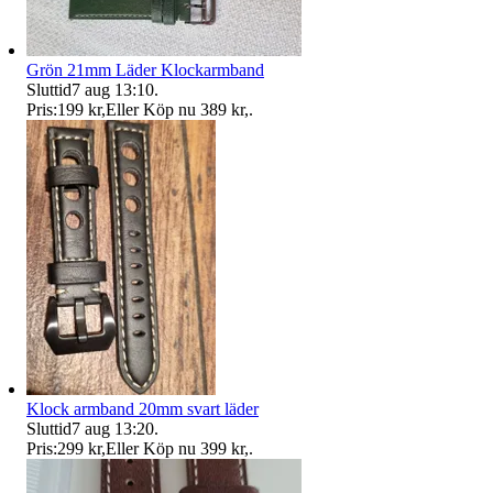
Grön 21mm Läder Klockarmband
Sluttid
7 aug 13:10
.
Pris:
199 kr
,
Eller Köp nu
389 kr
,
.
Klock armband 20mm svart läder
Sluttid
7 aug 13:20
.
Pris:
299 kr
,
Eller Köp nu
399 kr
,
.