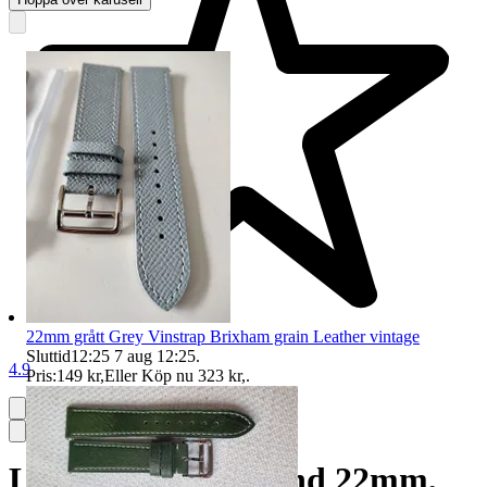
22mm grått Grey Vinstrap Brixham grain Leather vintage
Sluttid
12:25
7 aug 12:25
.
4.9
Pris:
149 kr
,
Eller Köp nu
323 kr
,
.
Läder klockarmband 22mm,