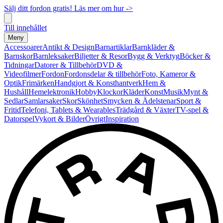
Sälj ditt fordon gratis! Läs mer om hur ->
Till innehållet
Meny
Accessoarer
Antikt & Design
Barnartiklar
Barnkläder &
Barnskor
Barnleksaker
Biljetter & Resor
Bygg & Verktyg
Böcker &
Tidningar
Datorer & Tillbehör
DVD &
Videofilmer
Fordon
Fordonsdelar & tillbehör
Foto, Kameror &
Optik
Frimärken
Handgjort & Konsthantverk
Hem &
Hushåll
Hemelektronik
Hobby
Klockor
Kläder
Konst
Musik
Mynt &
Sedlar
Samlarsaker
Skor
Skönhet
Smycken & Ädelstenar
Sport &
Fritid
Telefoni, Tablets & Wearables
Trädgård & Växter
TV-spel &
Datorspel
Vykort & Bilder
Övrigt
Inspiration