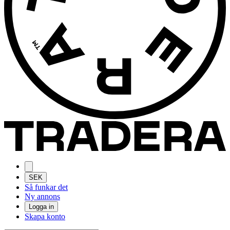
SEK
Så funkar det
Ny annons
Logga in
Skapa konto