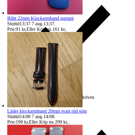
Blått 22mm Klockarmband gummi
Sluttid
13:37
7 aug 13:37
.
Pris:
91 kr
,
Eller Köp nu
161 kr
,
.
Ersättning om varan inte är som beskriven
Läder klockarmband 20mm svart röd söm
Sluttid
14:08
7 aug 14:08
.
Pris:
199 kr
,
Eller Köp nu
299 kr
,
.