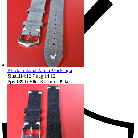
Klockarmband 22mm Mocka grå
Sluttid
14:12
7 aug 14:12
.
Pris:
189 kr
,
Eller Köp nu
299 kr
,
.
Ersättning om du inte får din vara