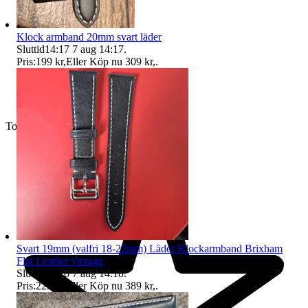
Klock armband 20mm svart läder
Sluttid
14:17
7 aug 14:17
.
Pris:
199 kr
,
Eller Köp nu
309 kr
,
.
Toppsäljare
Svart 19mm (valfri 18-22mm) Läder Klockarmband Brixham
Flat Leather vintage
Sluttid
14:18
7 aug 14:18
.
Pris:
229 kr
,
Eller Köp nu
389 kr
,
.