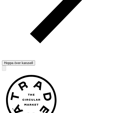
Hoppa över karusell