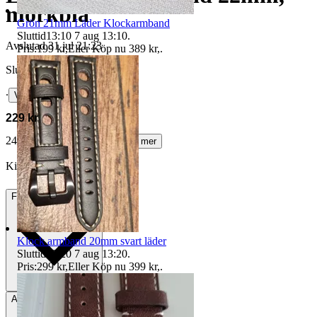
mörkblå
Grön 21mm Läder Klockarmband
Sluttid
13:10
7 aug 13:10
.
Avslutad
31 jul 21:23
Pris:
199 kr
,
Eller Köp nu
389 kr
,
.
Slutpris
∙
Visa bud
229 kr
242 kr med köparskydd.
Läs mer
Kickerz vann auktionen
Frakt
27 kr Frimärken
Klock armband 20mm svart läder
Sluttid
13:20
7 aug 13:20
.
Pris:
299 kr
,
Eller Köp nu
399 kr
,
.
Avhämtning
Stocksund, Sverige