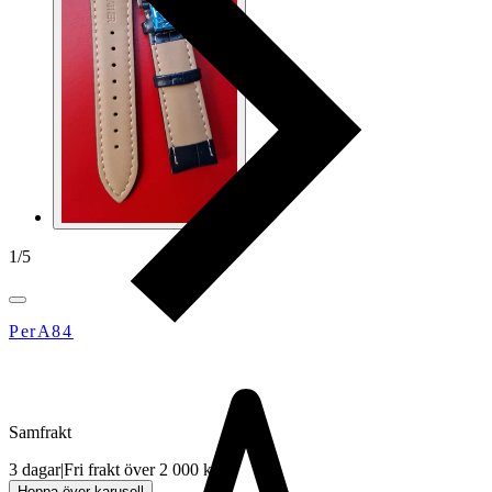
1
/
5
PerA84
Samfrakt
3 dagar
|
Fri frakt över 2 000 kr
Hoppa över karusell