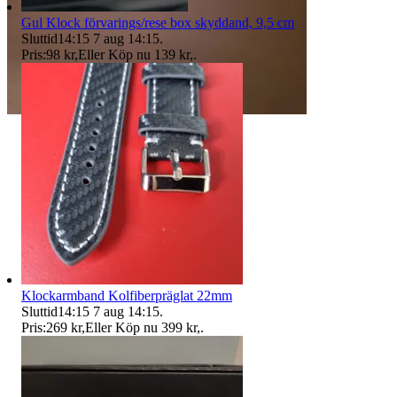
Gul Klock förvarings/rese box skyddand, 9,5 cm
Sluttid
14:15
7 aug 14:15
.
Pris:
98 kr
,
Eller Köp nu
139 kr
,
.
Klockarmband Kolfiberpräglat 22mm
Sluttid
14:15
7 aug 14:15
.
Pris:
269 kr
,
Eller Köp nu
399 kr
,
.