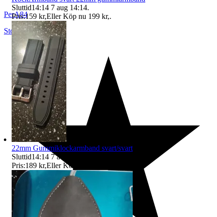
Sluttid
14:14
7 aug 14:14
.
PerA84
Pris:
159 kr
,
Eller Köp nu
199 kr
,
.
Stocksund
,
Sverige
22mm Gummiklockarmband svart/svart
Sluttid
14:14
7 aug 14:14
.
Pris:
189 kr
,
Eller Köp nu
299 kr
,
.