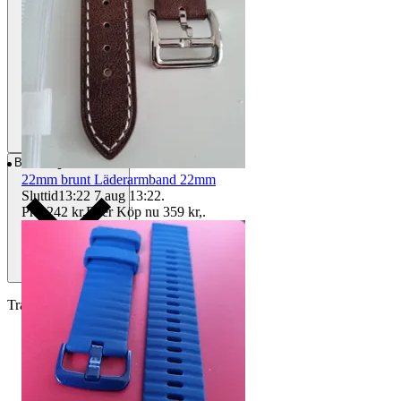
Betalning
Via Tradera
22mm brunt Läderarmband 22mm
Sluttid
13:22
7 aug 13:22
.
Pris:
242 kr
,
Eller Köp nu
359 kr
,
.
Traderas köparskydd