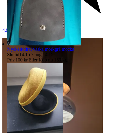
4.9
Nyckelfodral väska mörkgrå mocka
Sluttid
14:15
7 aug 14:15
.
Pris:
100 kr
,
Eller Köp nu
159 kr
,
.