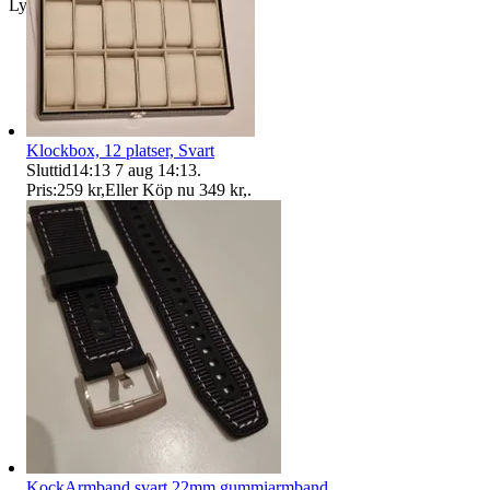
Lycka till i budgivningen
Klockbox, 12 platser, Svart
Sluttid
14:13
7 aug 14:13
.
Pris:
259 kr
,
Eller Köp nu
349 kr
,
.
KockArmband svart 22mm gummiarmband