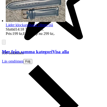
Läder klockarmband 18mm blå
Sluttid
14:18
7 aug 14:18
.
Pris:
199 kr
,
Eller Köp nu
299 kr
,
.
Mer från samma kategori
Visa alla
959 omdömen
Läs omdömen
Följ