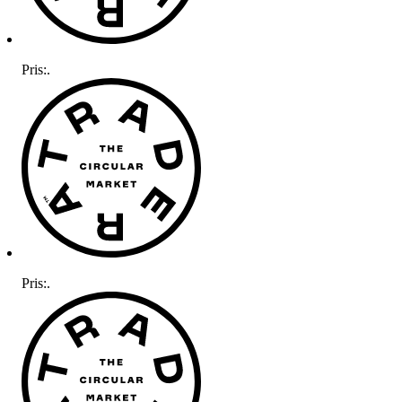
Pris:
.
Pris:
.