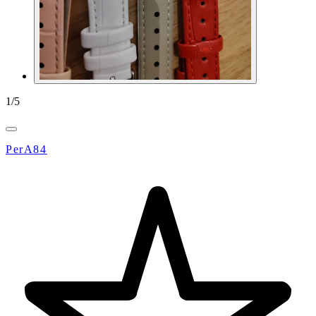
1
/
5
PerA84