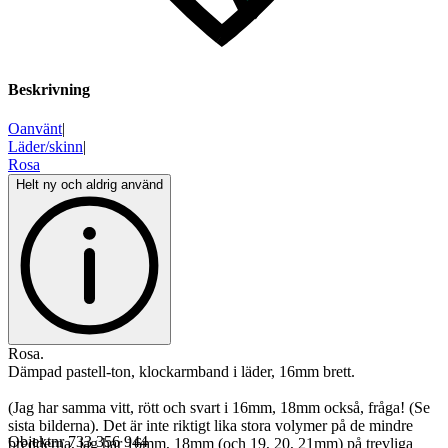
Beskrivning
Oanvänt
|
Läder/skinn
|
Rosa
Helt ny och aldrig använd
Rosa.
Dämpad pastell-ton, klockarmband i läder, 16mm brett.
(Jag har samma vitt, rött och svart i 16mm, 18mm också, fråga! (Se
sista bilderna). Det är inte riktigt lika stora volymer på de mindre
Objektnr
733 356 944
bredderna, jag har 16mm, 18mm (och 19, 20, 21mm) på trevliga