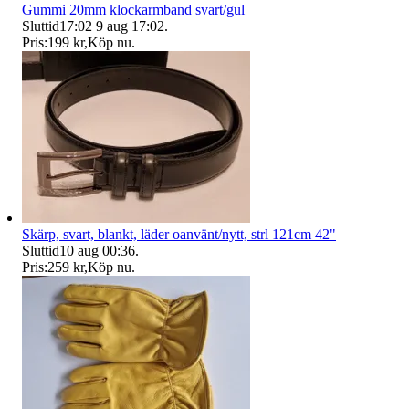
Gummi 20mm klockarmband svart/gul
Sluttid
17:02
9 aug 17:02
.
Pris:
199 kr
,
Köp nu
.
Skärp, svart, blankt, läder oanvänt/nytt, strl 121cm 42"
Sluttid
10 aug 00:36
.
Pris:
259 kr
,
Köp nu
.