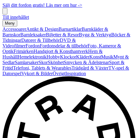
Sälj ditt fordon gratis! Läs mer om hur ->
Till innehållet
Meny
Accessoarer
Antikt & Design
Barnartiklar
Barnkläder &
Barnskor
Barnleksaker
Biljetter & Resor
Bygg & Verktyg
Böcker &
Tidningar
Datorer & Tillbehör
DVD &
Videofilmer
Fordon
Fordonsdelar & tillbehör
Foto, Kameror &
Optik
Frimärken
Handgjort & Konsthantverk
Hem &
Hushåll
Hemelektronik
Hobby
Klockor
Kläder
Konst
Musik
Mynt &
Sedlar
Samlarsaker
Skor
Skönhet
Smycken & Ädelstenar
Sport &
Fritid
Telefoni, Tablets & Wearables
Trädgård & Växter
TV-spel &
Datorspel
Vykort & Bilder
Övrigt
Inspiration