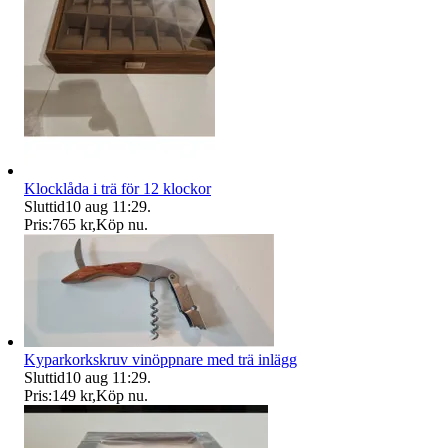
Klocklåda i trä för 12 klockor
Sluttid
10 aug 11:29
.
Pris:
765 kr
,
Köp nu
.
Kyparkorkskruv vinöppnare med trä inlägg
Sluttid
10 aug 11:29
.
Pris:
149 kr
,
Köp nu
.