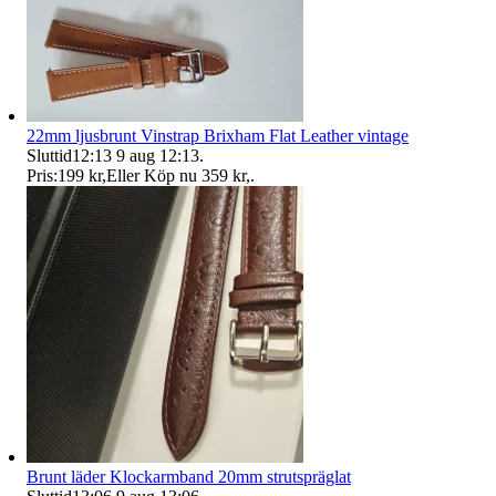
22mm ljusbrunt Vinstrap Brixham Flat Leather vintage
Sluttid
12:13
9 aug 12:13
.
Pris:
199 kr
,
Eller Köp nu
359 kr
,
.
Brunt läder Klockarmband 20mm strutspräglat