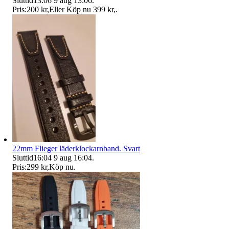
Sluttid
13:06
9 aug 13:06
.
Pris:
200 kr
,
Eller Köp nu
399 kr
,
.
22mm Flieger läderklockarnband. Svart
Sluttid
16:04
9 aug 16:04
.
Pris:
299 kr
,
Köp nu
.