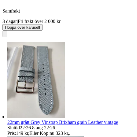
Samfrakt
3 dagar
|
Fri frakt över 2 000 kr
Hoppa över karusell
22mm grått Grey Vinstrap Brixham grain Leather vintage
Sluttid
22:26
8 aug 22:26
.
Pris:
149 kr
,
Eller Köp nu
323 kr
,
.