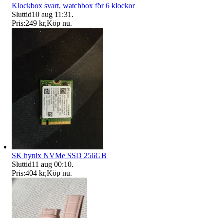
Klockbox svart, watchbox för 6 klockor
Sluttid
10 aug 11:31
.
Pris:
249 kr
,
Köp nu
.
SK hynix NVMe SSD 256GB
Sluttid
11 aug 00:10
.
Pris:
404 kr
,
Köp nu
.