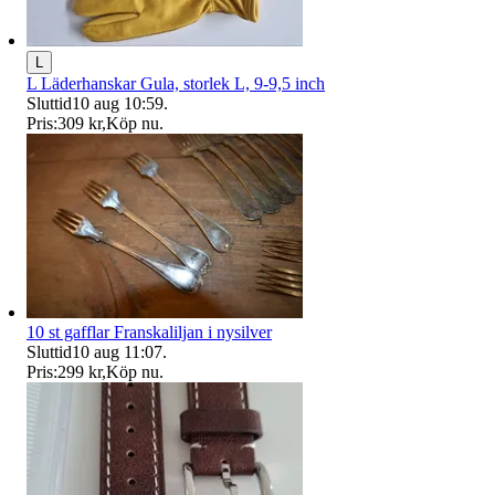
L
L Läderhanskar Gula, storlek L, 9-9,5 inch
Sluttid
10 aug 10:59
.
Pris:
309 kr
,
Köp nu
.
10 st gafflar Franskaliljan i nysilver
Sluttid
10 aug 11:07
.
Pris:
299 kr
,
Köp nu
.