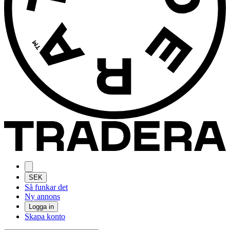
SEK
Så funkar det
Ny annons
Logga in
Skapa konto