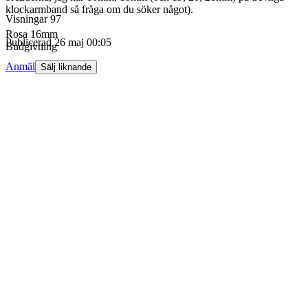
klockarmband så fråga om du söker något).
Visningar
97
Rosa 16mm
Publicerad
26 maj 00:05
Budgivning
Anmäl
Sälj liknande