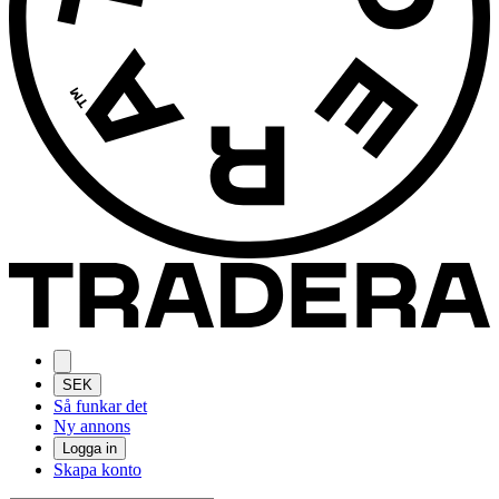
SEK
Så funkar det
Ny annons
Logga in
Skapa konto