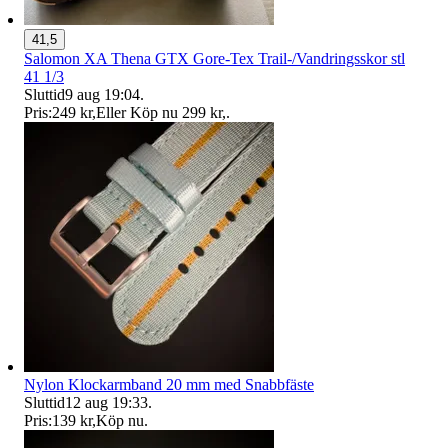
41,5
Salomon XA Thena GTX Gore-Tex Trail-/Vandringsskor stl
41 1/3
Sluttid
9 aug 19:04
.
Pris:
249 kr
,
Eller Köp nu
299 kr
,
.
Nylon Klockarmband 20 mm med Snabbfäste
Sluttid
12 aug 19:33
.
Pris:
139 kr
,
Köp nu
.