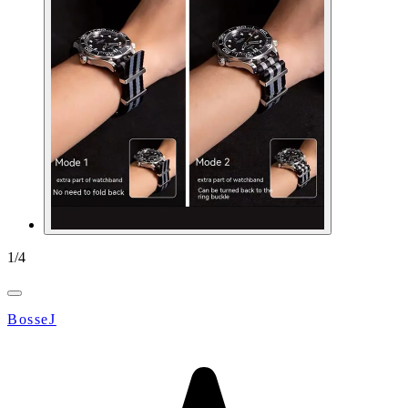
1
/
4
BosseJ