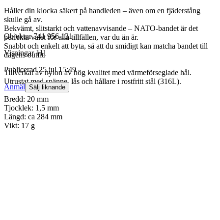
Håller din klocka säkert på handleden – även om en fjäderstång
skulle gå av.
Bekvämt, slitstarkt och vattenavvisande – NATO-bandet är det
Objektnr
741 956 131
perfekta valet för alla tillfällen, var du än är.
Snabbt och enkelt att byta, så att du smidigt kan matcha bandet till
Visningar
111
dagens outfit.
Publicerad
25 jul 15:49
Tillverkat av nylon av hög kvalitet med värmeförseglade hål.
Utrustat med spänne, lås och hållare i rostfritt stål (316L).
Anmäl
Sälj liknande
Bredd: 20 mm
Tjocklek: 1,5 mm
Längd: ca 284 mm
Vikt: 17 g