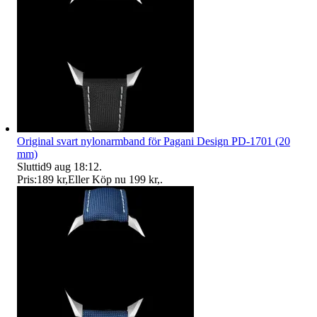
Original svart nylonarmband för Pagani Design PD-1701 (20
mm)
Sluttid
9 aug 18:12
.
Pris:
189 kr
,
Eller Köp nu
199 kr
,
.