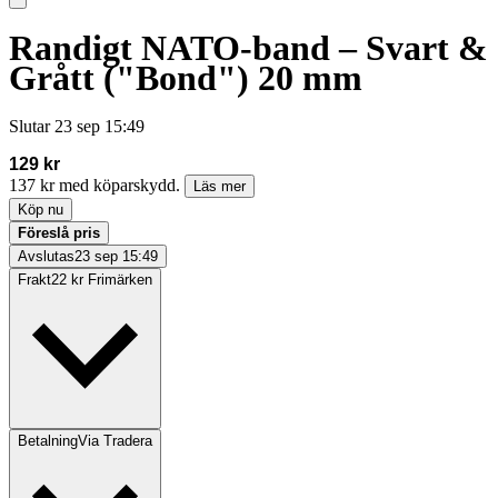
Randigt NATO-band – Svart &
Grått ("Bond") 20 mm
Slutar
23 sep 15:49
129 kr
137 kr med köparskydd.
Läs mer
Köp nu
Föreslå pris
Avslutas
23 sep 15:49
Frakt
22 kr Frimärken
Betalning
Via Tradera