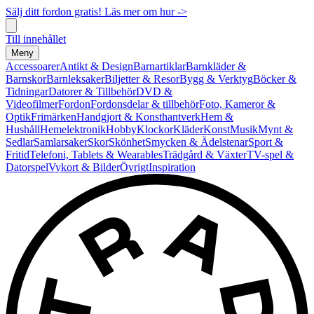
Sälj ditt fordon gratis! Läs mer om hur ->
Till innehållet
Meny
Accessoarer
Antikt & Design
Barnartiklar
Barnkläder &
Barnskor
Barnleksaker
Biljetter & Resor
Bygg & Verktyg
Böcker &
Tidningar
Datorer & Tillbehör
DVD &
Videofilmer
Fordon
Fordonsdelar & tillbehör
Foto, Kameror &
Optik
Frimärken
Handgjort & Konsthantverk
Hem &
Hushåll
Hemelektronik
Hobby
Klockor
Kläder
Konst
Musik
Mynt &
Sedlar
Samlarsaker
Skor
Skönhet
Smycken & Ädelstenar
Sport &
Fritid
Telefoni, Tablets & Wearables
Trädgård & Växter
TV-spel &
Datorspel
Vykort & Bilder
Övrigt
Inspiration