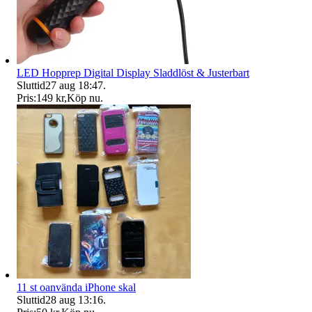
LED Hopprep Digital Display Sladdlöst & Justerbart
Sluttid
27 aug 18:47
.
Pris:
149 kr
,
Köp nu
.
11 st oanvända iPhone skal
Sluttid
28 aug 13:16
.