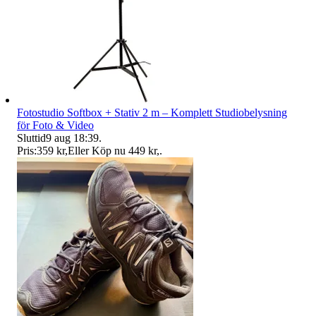
Fotostudio Softbox + Stativ 2 m – Komplett Studiobelysning
för Foto & Video
Sluttid
9 aug 18:39
.
Pris:
359 kr
,
Eller Köp nu
449 kr
,
.