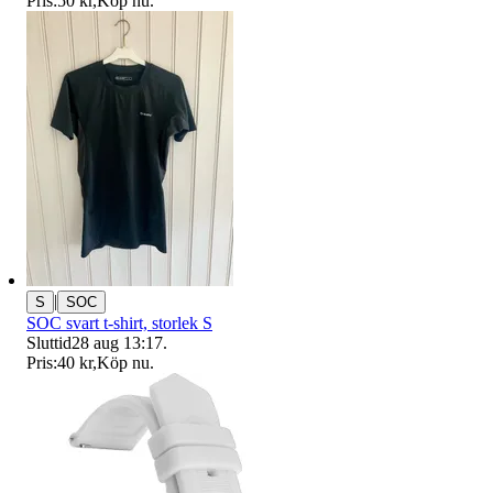
Pris:
50 kr
,
Köp nu
.
|
S
SOC
SOC svart t-shirt, storlek S
Sluttid
28 aug 13:17
.
Pris:
40 kr
,
Köp nu
.