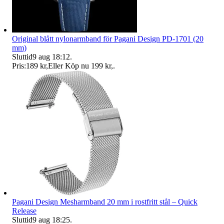
Original blått nylonarmband för Pagani Design PD-1701 (20
mm)
Sluttid
9 aug 18:12
.
Pris:
189 kr
,
Eller Köp nu
199 kr
,
.
Pagani Design Mesharmband 20 mm i rostfritt stål – Quick
Release
Sluttid
9 aug 18:25
.