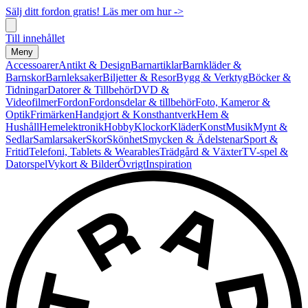
Sälj ditt fordon gratis! Läs mer om hur ->
Till innehållet
Meny
Accessoarer
Antikt & Design
Barnartiklar
Barnkläder &
Barnskor
Barnleksaker
Biljetter & Resor
Bygg & Verktyg
Böcker &
Tidningar
Datorer & Tillbehör
DVD &
Videofilmer
Fordon
Fordonsdelar & tillbehör
Foto, Kameror &
Optik
Frimärken
Handgjort & Konsthantverk
Hem &
Hushåll
Hemelektronik
Hobby
Klockor
Kläder
Konst
Musik
Mynt &
Sedlar
Samlarsaker
Skor
Skönhet
Smycken & Ädelstenar
Sport &
Fritid
Telefoni, Tablets & Wearables
Trädgård & Växter
TV-spel &
Datorspel
Vykort & Bilder
Övrigt
Inspiration