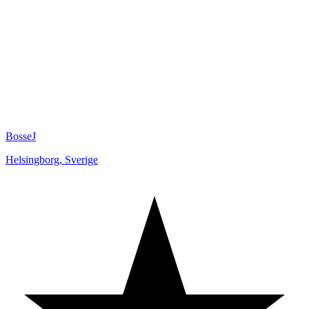
BosseJ
Helsingborg
,
Sverige