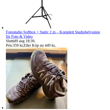
Fotostudio Softbox + Stativ 2 m – Komplett Studiobelysning
för Foto & Video
Sluttid
9 aug 18:39
.
Pris:
359 kr
,
Eller Köp nu
449 kr
,
.