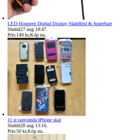
LED Hopprep Digital Display Sladdlöst & Justerbart
Sluttid
27 aug 18:47
.
Pris:
149 kr
,
Köp nu
.
11 st oanvända iPhone skal
Sluttid
28 aug 13:16
.
Pris:
50 kr
,
Köp nu
.