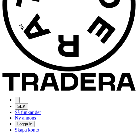
SEK
Så funkar det
Ny annons
Logga in
Skapa konto