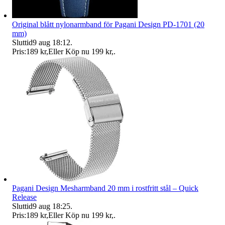
Original blått nylonarmband för Pagani Design PD-1701 (20
mm)
Sluttid
9 aug 18:12
.
Pris:
189 kr
,
Eller Köp nu
199 kr
,
.
Pagani Design Mesharmband 20 mm i rostfritt stål – Quick
Release
Sluttid
9 aug 18:25
.
Pris:
189 kr
,
Eller Köp nu
199 kr
,
.