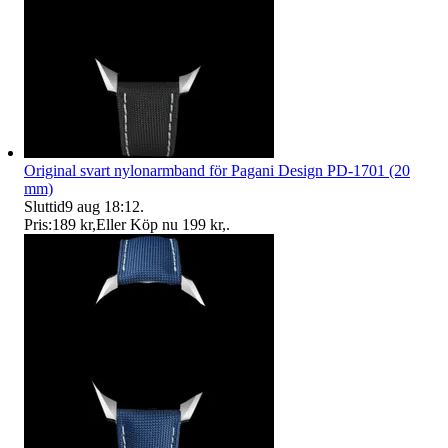
Original svart nylonarmband för Pagani Design PD-1701 (20
mm)
Sluttid
9 aug 18:12
.
Pris:
189 kr
,
Eller Köp nu
199 kr
,
.