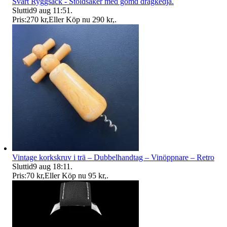
Svart Ryggsäck - Stöldsäker med gömd dragkedja.
Sluttid
9 aug 11:51
.
Pris:
270 kr
,
Eller Köp nu
290 kr
,
.
Vintage korkskruv i trä – Dubbelhandtag – Vinöppnare – Retro
Sluttid
9 aug 18:11
.
Pris:
70 kr
,
Eller Köp nu
95 kr
,
.