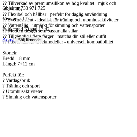
?? Tillverkad av premiumsilikon av hög kvalitet - mjuk och
Objektnr
733 971 725
hudvänlig
?? Flexibel och hållbar - perfekt för daglig användning
Visningar
177
?? Svettresistent - idealisk för träning och utomhusaktiviteter
?? Vattentålig - utmärkt för simning och vattensporter
Publicerad
30 maj 13:42
?? Modern design som passar alla stilar
?? Tillgänglig i flera färger - matcha din stil eller outfit
Anmäl
Sälj liknande
?? Passar många klockmodeller - universell kompatibilitet
Storlek:
Bredd: 18 mm
Längd: 7+12 cm
Perfekt för:
? Vardagsbruk
? Träning och sport
? Utomhusaktiviteter
? Simning och vattensporter