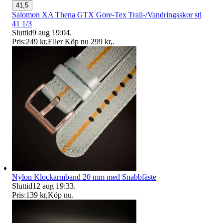
41,5
Salomon XA Thena GTX Gore-Tex Trail-/Vandringsskor stl
41 1/3
Sluttid
9 aug 19:04
.
Pris:
249 kr
,
Eller Köp nu
299 kr
,
.
Nylon Klockarmband 20 mm med Snabbfäste
Sluttid
12 aug 19:33
.
Pris:
139 kr
,
Köp nu
.