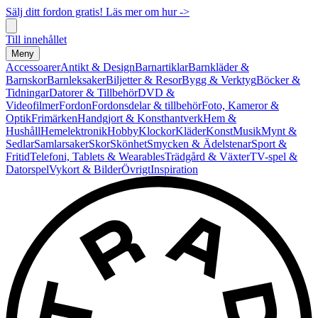
Sälj ditt fordon gratis! Läs mer om hur ->
Till innehållet
Meny
Accessoarer
Antikt & Design
Barnartiklar
Barnkläder &
Barnskor
Barnleksaker
Biljetter & Resor
Bygg & Verktyg
Böcker &
Tidningar
Datorer & Tillbehör
DVD &
Videofilmer
Fordon
Fordonsdelar & tillbehör
Foto, Kameror &
Optik
Frimärken
Handgjort & Konsthantverk
Hem &
Hushåll
Hemelektronik
Hobby
Klockor
Kläder
Konst
Musik
Mynt &
Sedlar
Samlarsaker
Skor
Skönhet
Smycken & Ädelstenar
Sport &
Fritid
Telefoni, Tablets & Wearables
Trädgård & Växter
TV-spel &
Datorspel
Vykort & Bilder
Övrigt
Inspiration