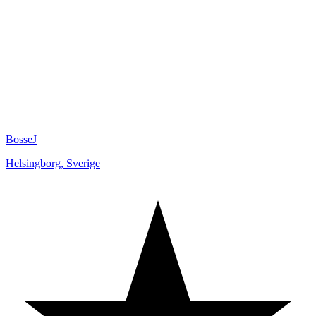
BosseJ
Helsingborg
,
Sverige