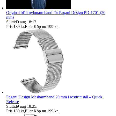
Original blått nylonarmband för Pagani Design PD-1701 (20
mm)
Sluttid
9 aug 18:12
.
Pris:
189 kr
,
Eller Köp nu
199 kr
,
.
Pagani Design Mesharmband 20 mm i rostfritt stål – Quick
Release
Sluttid
9 aug 18:25
.
Pris:
189 kr
,
Eller Köp nu
199 kr
,
.