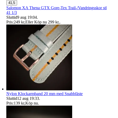
41,5
Salomon XA Thena GTX Gore-Tex Trail-/Vandringsskor stl
41 1/3
Sluttid
9 aug 19:04
.
Pris:
249 kr
,
Eller Köp nu
299 kr
,
.
Nylon Klockarmband 20 mm med Snabbfäste
Sluttid
12 aug 19:33
.
Pris:
139 kr
,
Köp nu
.