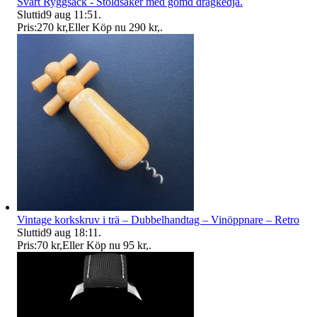
Svart Ryggsäck - Stöldsäker med gömd dragkedja.
Sluttid
9 aug 11:51
.
Pris:
270 kr
,
Eller Köp nu
290 kr
,
.
Vintage korkskruv i trä – Dubbelhandtag – Vinöppnare – Retro
Sluttid
9 aug 18:11
.
Pris:
70 kr
,
Eller Köp nu
95 kr
,
.