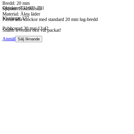
Bredd: 20 mm
Objektnr
733 971 731
Spänne: Rostfritt stål
Material: Äkta läder
Visningar
177
Passar alla klockor med standard 20 mm lug-bredd
Publicerad
30 maj 13:42
Snabb leverans och väl packat!
Anmäl
Sälj liknande