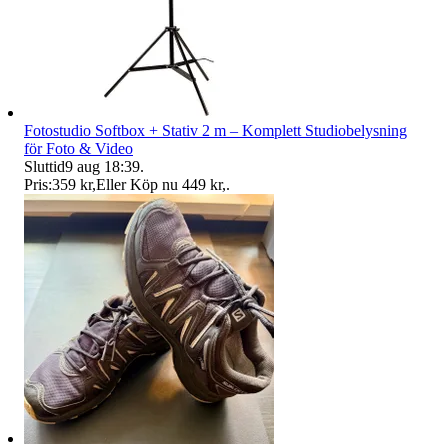
Fotostudio Softbox + Stativ 2 m – Komplett Studiobelysning
för Foto & Video
Sluttid
9 aug 18:39
.
Pris:
359 kr
,
Eller Köp nu
449 kr
,
.