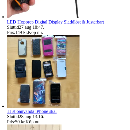
LED Hopprep Digital Display Sladdlöst & Justerbart
Sluttid
27 aug 18:47
.
Pris:
149 kr
,
Köp nu
.
11 st oanvända iPhone skal
Sluttid
28 aug 13:16
.
Pris:
50 kr
,
Köp nu
.