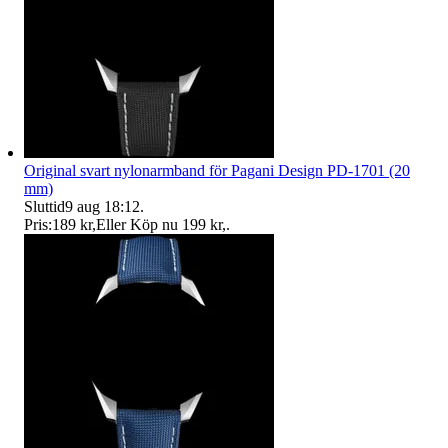
Original svart nylonarmband för Pagani Design PD-1701 (20
mm)
Sluttid
9 aug 18:12
.
Pris:
189 kr
,
Eller Köp nu
199 kr
,
.