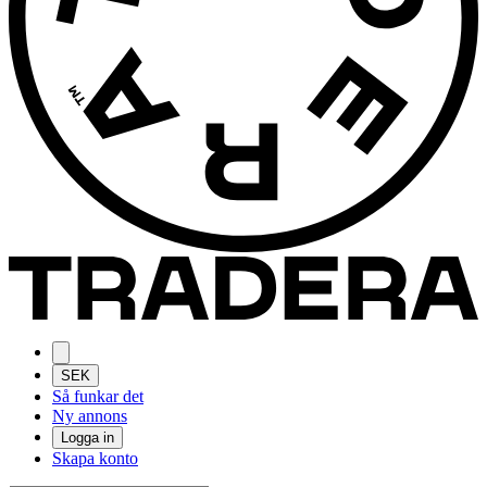
SEK
Så funkar det
Ny annons
Logga in
Skapa konto