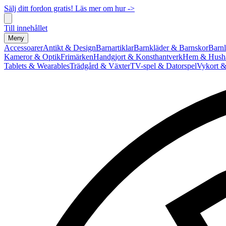
Sälj ditt fordon gratis! Läs mer om hur ->
Till innehållet
Meny
Accessoarer
Antikt & Design
Barnartiklar
Barnkläder & Barnskor
Barnl
Kameror & Optik
Frimärken
Handgjort & Konsthantverk
Hem & Hushå
Tablets & Wearables
Trädgård & Växter
TV-spel & Datorspel
Vykort &