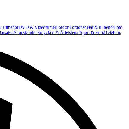
 Tillbehör
DVD & Videofilmer
Fordon
Fordonsdelar & tillbehör
Foto,
arsaker
Skor
Skönhet
Smycken & Ädelstenar
Sport & Fritid
Telefoni,