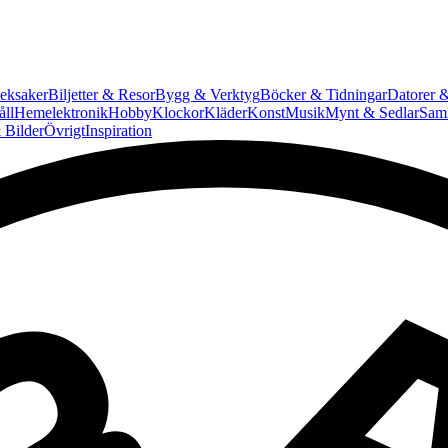
eksaker
Biljetter & Resor
Bygg & Verktyg
Böcker & Tidningar
Datorer &
ll
Hemelektronik
Hobby
Klockor
Kläder
Konst
Musik
Mynt & Sedlar
Saml
 Bilder
Övrigt
Inspiration