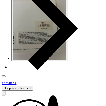
1
/
4
samines
Hoppa över karusell