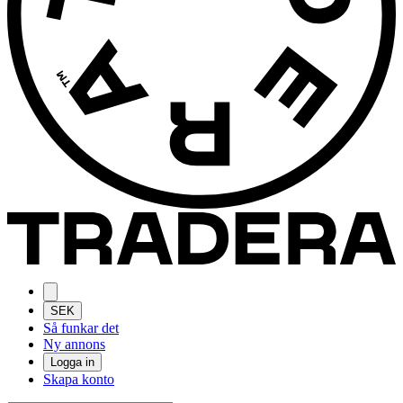
SEK
Så funkar det
Ny annons
Logga in
Skapa konto