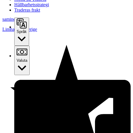
Hållbarhetsstrategi
Traderas frakt
samines
Limhamn
,
Sverige
Språk
Valuta