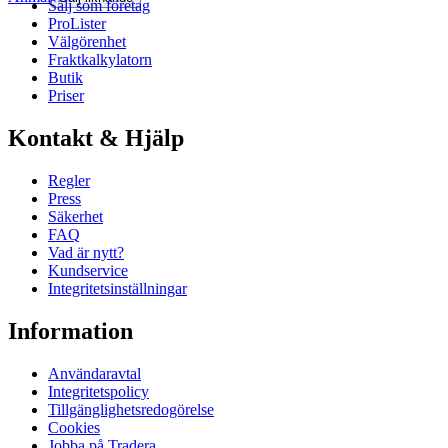
Sälj som företag
ProLister
Välgörenhet
Fraktkalkylatorn
Butik
Priser
Kontakt & Hjälp
Regler
Press
Säkerhet
FAQ
Vad är nytt?
Kundservice
Integritetsinställningar
Information
Användaravtal
Integritetspolicy
Tillgänglighetsredogörelse
Cookies
Jobba på Tradera