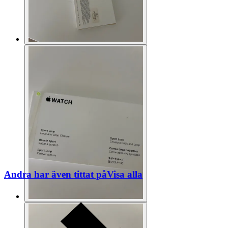
Andra har även tittat på
Visa alla