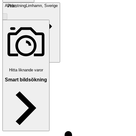
Pris:
.
Avhämtning
Limhamn, Sverige
Betalning
Via Tradera
Hitta liknande varor
Smart bildsökning
Traderas köparskydd