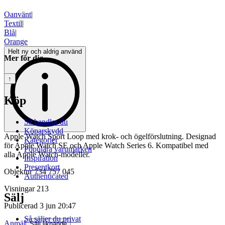
Oanvänt
|
Textil
|
Blå
|
Orange
Helt ny och aldrig använd
Mer för dig
↑
Köp
Så handlar du
Köparskydd
Apple Watch Sport Loop med krok- och ögelförslutning. Designad
Kategorier
för Apple Watch SE och Apple Watch Series 6. Kompatibel med
Populära varumärken
alla Apple Watch-modeller.
Inspiration
Presentkort
Objektnr
734 757 045
Authenticated
Visningar
213
Sälj
Publicerad
3 jun 20:47
Så säljer du privat
Anmäl
Sälj liknande