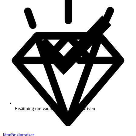
Ersättning om varan inte är som beskriven
Jämför slutpriser