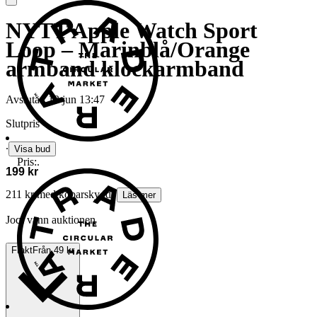
NYTT Apple Watch Sport
Loop – Marinblå/Orange
armband klockarmband
Avslutad
12 jun 13:47
Slutpris
∙
Visa bud
Pris:
.
199 kr
211 kr med köparskydd.
Läs mer
Joqi vann auktionen
Frakt
Från 49 kr