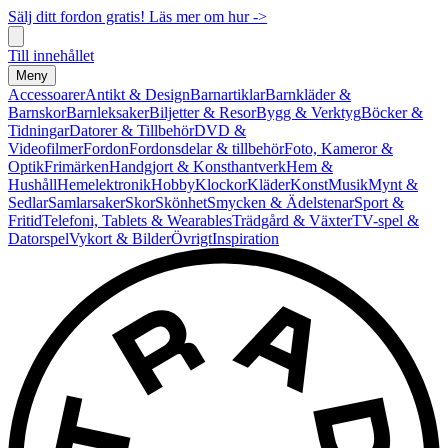
Sälj ditt fordon gratis! Läs mer om hur ->
Till innehållet
Meny
Accessoarer
Antikt & Design
Barnartiklar
Barnkläder &
Barnskor
Barnleksaker
Biljetter & Resor
Bygg & Verktyg
Böcker &
Tidningar
Datorer & Tillbehör
DVD &
Videofilmer
Fordon
Fordonsdelar & tillbehör
Foto, Kameror &
Optik
Frimärken
Handgjort & Konsthantverk
Hem &
Hushåll
Hemelektronik
Hobby
Klockor
Kläder
Konst
Musik
Mynt &
Sedlar
Samlarsaker
Skor
Skönhet
Smycken & Ädelstenar
Sport &
Fritid
Telefoni, Tablets & Wearables
Trädgård & Växter
TV-spel &
Datorspel
Vykort & Bilder
Övrigt
Inspiration