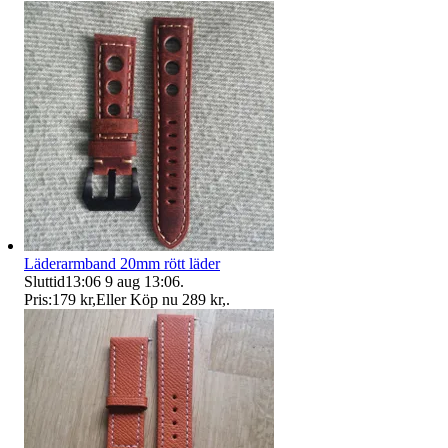
Läderarmband 20mm rött läder
Sluttid
13:06
9 aug 13:06
.
Pris:
179 kr
,
Eller Köp nu
289 kr
,
.