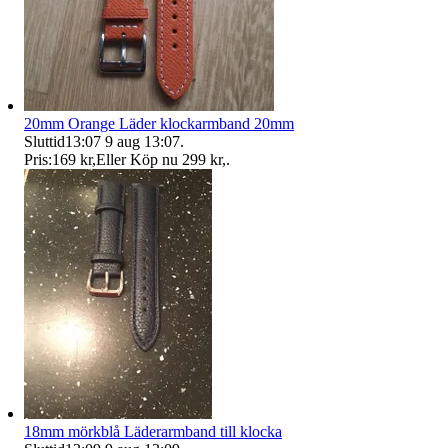
20mm Orange Läder klockarmband 20mm
Sluttid
13:07
9 aug 13:07
.
Pris:
169 kr
,
Eller Köp nu
299 kr
,
.
18mm mörkblå Läderarmband till klocka