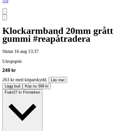
5.0
Klockarmband 20mm grått
gummi #reapåtradera
Slutar
16 aug 13:37
Utropspris
249 kr
263 kr med köparskydd.
Läs mer
Lägg bud
Köp nu 399 kr
Frakt
27 kr Frimärken