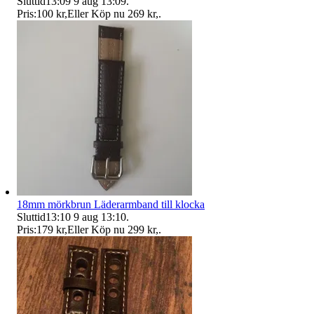
Sluttid
13:09
9 aug 13:09
.
Pris:
100 kr
,
Eller Köp nu
269 kr
,
.
18mm mörkbrun Läderarmband till klocka
Sluttid
13:10
9 aug 13:10
.
Pris:
179 kr
,
Eller Köp nu
299 kr
,
.