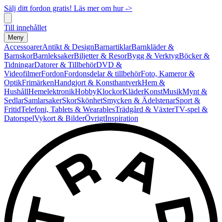
Sälj ditt fordon gratis! Läs mer om hur ->
Till innehållet
Meny
Accessoarer
Antikt & Design
Barnartiklar
Barnkläder &
Barnskor
Barnleksaker
Biljetter & Resor
Bygg & Verktyg
Böcker &
Tidningar
Datorer & Tillbehör
DVD &
Videofilmer
Fordon
Fordonsdelar & tillbehör
Foto, Kameror &
Optik
Frimärken
Handgjort & Konsthantverk
Hem &
Hushåll
Hemelektronik
Hobby
Klockor
Kläder
Konst
Musik
Mynt &
Sedlar
Samlarsaker
Skor
Skönhet
Smycken & Ädelstenar
Sport &
Fritid
Telefoni, Tablets & Wearables
Trädgård & Växter
TV-spel &
Datorspel
Vykort & Bilder
Övrigt
Inspiration