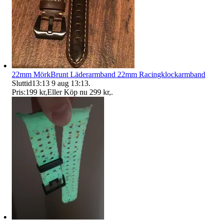
22mm MörkBrunt Läderarmband 22mm Racingklockarmband
Sluttid
13:13
9 aug 13:13
.
Pris:
199 kr
,
Eller Köp nu
299 kr
,
.