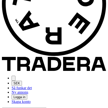
SEK
Så funkar det
Ny annons
Logga in
Skapa konto