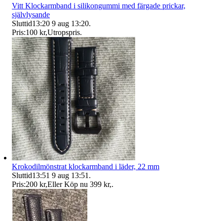
Vitt Klockarmband i silikongummi med färgade prickar,
självlysande
Sluttid
13:20
9 aug 13:20
.
Pris:
100 kr
,
Utropspris
.
Krokodilmönstrat klockarmband i läder, 22 mm
Sluttid
13:51
9 aug 13:51
.
Pris:
200 kr
,
Eller Köp nu
399 kr
,
.