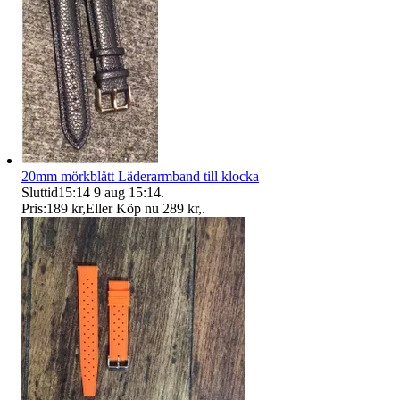
20mm mörkblått Läderarmband till klocka
Sluttid
15:14
9 aug 15:14
.
Pris:
189 kr
,
Eller Köp nu
289 kr
,
.