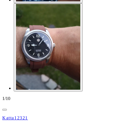
1
/
10
Katta12321