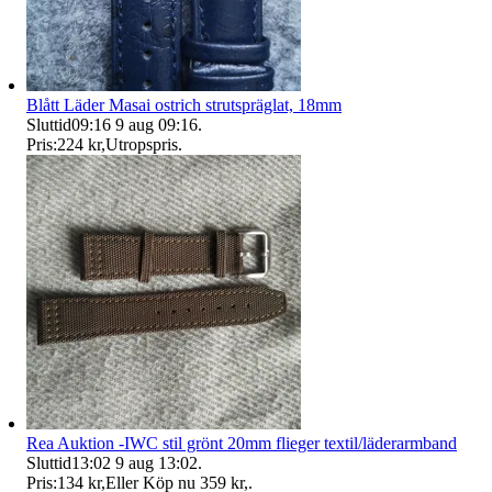
Blått Läder Masai ostrich strutspräglat, 18mm
Sluttid
09:16
9 aug 09:16
.
Pris:
224 kr
,
Utropspris
.
Rea Auktion -IWC stil grönt 20mm flieger textil/läderarmband
Sluttid
13:02
9 aug 13:02
.
Pris:
134 kr
,
Eller Köp nu
359 kr
,
.