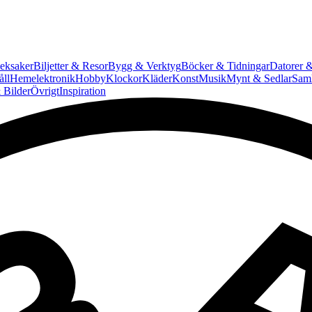
eksaker
Biljetter & Resor
Bygg & Verktyg
Böcker & Tidningar
Datorer &
ll
Hemelektronik
Hobby
Klockor
Kläder
Konst
Musik
Mynt & Sedlar
Saml
 Bilder
Övrigt
Inspiration