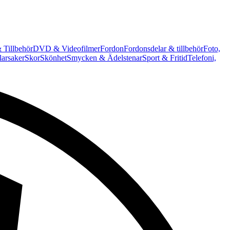
 Tillbehör
DVD & Videofilmer
Fordon
Fordonsdelar & tillbehör
Foto,
arsaker
Skor
Skönhet
Smycken & Ädelstenar
Sport & Fritid
Telefoni,