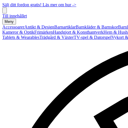
Sälj ditt fordon gratis! Läs mer om hur ->
Till innehållet
Meny
Accessoarer
Antikt & Design
Barnartiklar
Barnkläder & Barnskor
Barnl
Kameror & Optik
Frimärken
Handgjort & Konsthantverk
Hem & Hushå
Tablets & Wearables
Trädgård & Växter
TV-spel & Datorspel
Vykort &