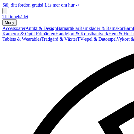
Sälj ditt fordon gratis! Läs mer om hur ->
Till innehållet
Meny
Accessoarer
Antikt & Design
Barnartiklar
Barnkläder & Barnskor
Barnl
Kameror & Optik
Frimärken
Handgjort & Konsthantverk
Hem & Hushå
Tablets & Wearables
Trädgård & Växter
TV-spel & Datorspel
Vykort &