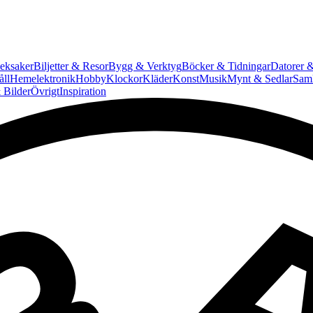
eksaker
Biljetter & Resor
Bygg & Verktyg
Böcker & Tidningar
Datorer &
ll
Hemelektronik
Hobby
Klockor
Kläder
Konst
Musik
Mynt & Sedlar
Saml
 Bilder
Övrigt
Inspiration