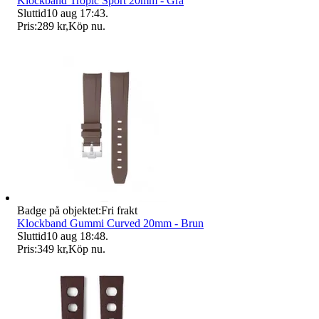
Klockband Tropic Sport 20mm - Grå
Sluttid
10 aug 17:43
.
Pris:
289 kr
,
Köp nu
.
Badge på objektet:
Fri frakt
Klockband Gummi Curved 20mm - Brun
Sluttid
10 aug 18:48
.
Pris:
349 kr
,
Köp nu
.