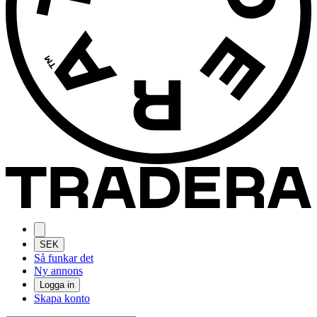
SEK
Så funkar det
Ny annons
Logga in
Skapa konto