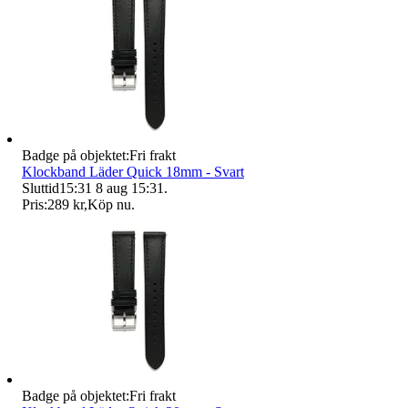
Badge på objektet:
Fri frakt
Klockband Läder Quick 18mm - Svart
Sluttid
15:31
8 aug 15:31
.
Pris:
289 kr
,
Köp nu
.
Badge på objektet:
Fri frakt