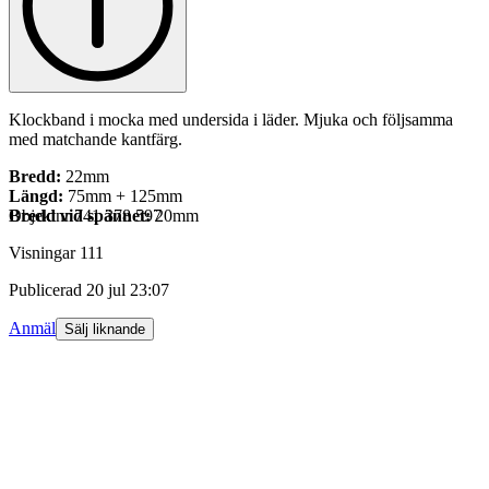
Klockband i mocka med undersida i läder. Mjuka och följsamma
med matchande kantfärg.
Bredd:
22mm
Längd:
75mm + 125mm
Bredd vid spännet:
Objektnr
741 378 597
20mm
Visningar
111
Publicerad
20 jul 23:07
Anmäl
Sälj liknande