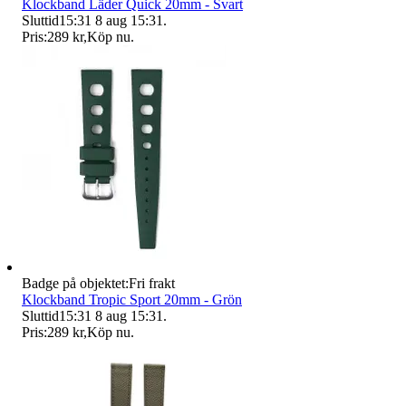
Klockband Läder Quick 20mm - Svart
Sluttid
15:31
8 aug 15:31
.
Pris:
289 kr
,
Köp nu
.
Badge på objektet:
Fri frakt
Klockband Tropic Sport 20mm - Grön
Sluttid
15:31
8 aug 15:31
.
Pris:
289 kr
,
Köp nu
.