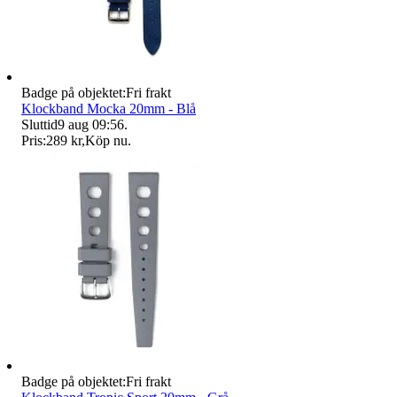
Badge på objektet:
Fri frakt
Klockband Mocka 20mm - Blå
Sluttid
9 aug 09:56
.
Pris:
289 kr
,
Köp nu
.
Badge på objektet:
Fri frakt