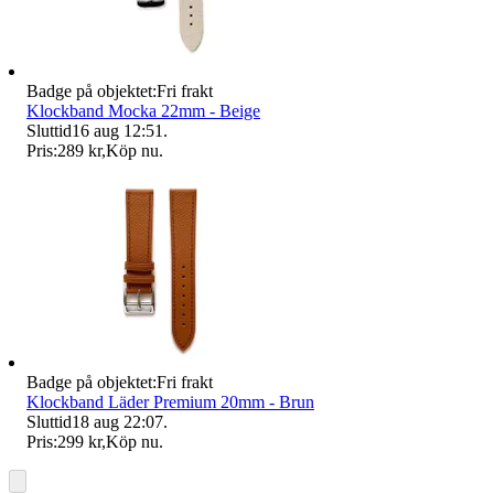
Badge på objektet:
Fri frakt
Klockband Mocka 22mm - Beige
Sluttid
16 aug 12:51
.
Pris:
289 kr
,
Köp nu
.
Badge på objektet:
Fri frakt
Klockband Läder Premium 20mm - Brun
Sluttid
18 aug 22:07
.
Pris:
299 kr
,
Köp nu
.