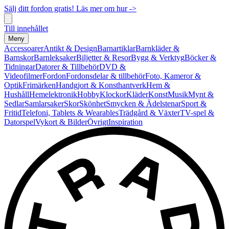
Sälj ditt fordon gratis! Läs mer om hur ->
Till innehållet
Meny
Accessoarer
Antikt & Design
Barnartiklar
Barnkläder &
Barnskor
Barnleksaker
Biljetter & Resor
Bygg & Verktyg
Böcker &
Tidningar
Datorer & Tillbehör
DVD &
Videofilmer
Fordon
Fordonsdelar & tillbehör
Foto, Kameror &
Optik
Frimärken
Handgjort & Konsthantverk
Hem &
Hushåll
Hemelektronik
Hobby
Klockor
Kläder
Konst
Musik
Mynt &
Sedlar
Samlarsaker
Skor
Skönhet
Smycken & Ädelstenar
Sport &
Fritid
Telefoni, Tablets & Wearables
Trädgård & Växter
TV-spel &
Datorspel
Vykort & Bilder
Övrigt
Inspiration