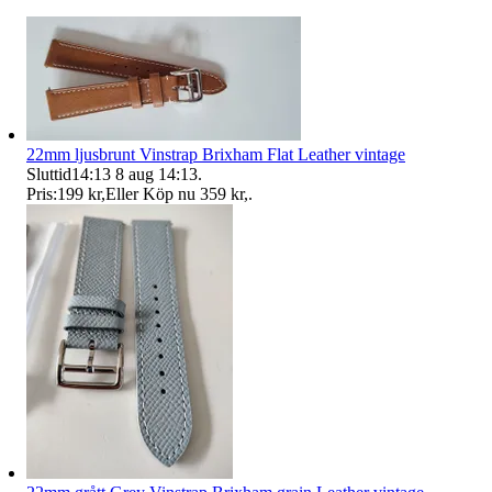
22mm ljusbrunt Vinstrap Brixham Flat Leather vintage
Sluttid
14:13
8 aug 14:13
.
Pris:
199 kr
,
Eller Köp nu
359 kr
,
.