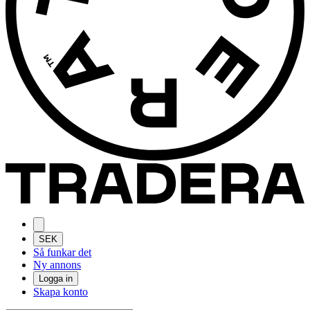
SEK
Så funkar det
Ny annons
Logga in
Skapa konto