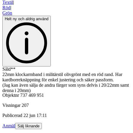
Textil
|
Röd
|
Grön
Helt ny och aldrig använd
Såld**
22mm klockarmband i militärstil olivgrönt med en röd rand. Har
kardborreknäppning för enkel justering och säker passform.
(Jag kan även sälja de andra färger som syns delvis i 20/22mm samt
denna i 20mm)
Objektnr
737 469 951
Visningar
207
Publicerad
22 jun 17:11
Anmäl
Sälj liknande