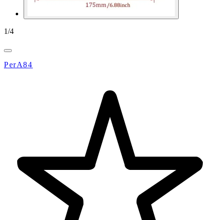
1
/
4
PerA84