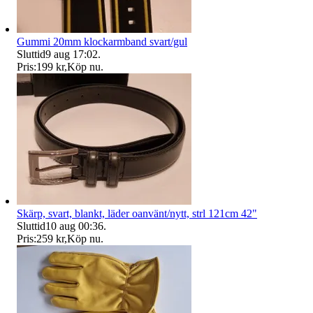
Gummi 20mm klockarmband svart/gul
Sluttid
9 aug 17:02
.
Pris:
199 kr
,
Köp nu
.
Skärp, svart, blankt, läder oanvänt/nytt, strl 121cm 42"
Sluttid
10 aug 00:36
.
Pris:
259 kr
,
Köp nu
.