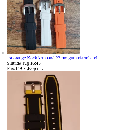
1st orange KockArmband 22mm gummiarmband
Sluttid
9 aug 16:45
.
Pris:
149 kr
,
Köp nu
.