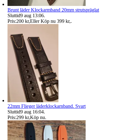
Brunt läder Klockarmband 20mm strutspräglat
Sluttid
9 aug 13:06
.
Pris:
200 kr
,
Eller Köp nu
399 kr
,
.
22mm Flieger läderklockarnband. Svart
Sluttid
9 aug 16:04
.
Pris:
299 kr
,
Köp nu
.