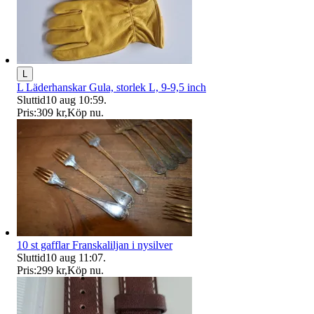
L
L Läderhanskar Gula, storlek L, 9-9,5 inch
Sluttid
10 aug 10:59
.
Pris:
309 kr
,
Köp nu
.
10 st gafflar Franskaliljan i nysilver
Sluttid
10 aug 11:07
.
Pris:
299 kr
,
Köp nu
.