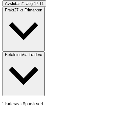
Avslutas
21 aug 17:11
Frakt
27 kr Frimärken
Betalning
Via Tradera
Traderas köparskydd