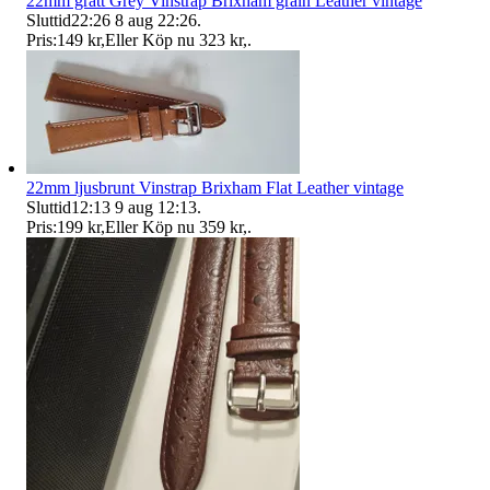
22mm grått Grey Vinstrap Brixham grain Leather vintage
Sluttid
22:26
8 aug 22:26
.
Pris:
149 kr
,
Eller Köp nu
323 kr
,
.
22mm ljusbrunt Vinstrap Brixham Flat Leather vintage
Sluttid
12:13
9 aug 12:13
.
Pris:
199 kr
,
Eller Köp nu
359 kr
,
.