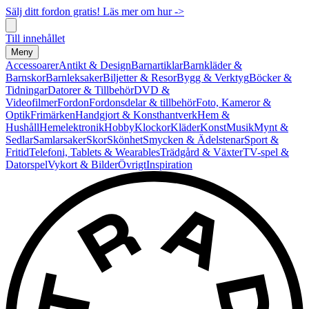
Sälj ditt fordon gratis! Läs mer om hur ->
Till innehållet
Meny
Accessoarer
Antikt & Design
Barnartiklar
Barnkläder &
Barnskor
Barnleksaker
Biljetter & Resor
Bygg & Verktyg
Böcker &
Tidningar
Datorer & Tillbehör
DVD &
Videofilmer
Fordon
Fordonsdelar & tillbehör
Foto, Kameror &
Optik
Frimärken
Handgjort & Konsthantverk
Hem &
Hushåll
Hemelektronik
Hobby
Klockor
Kläder
Konst
Musik
Mynt &
Sedlar
Samlarsaker
Skor
Skönhet
Smycken & Ädelstenar
Sport &
Fritid
Telefoni, Tablets & Wearables
Trädgård & Växter
TV-spel &
Datorspel
Vykort & Bilder
Övrigt
Inspiration