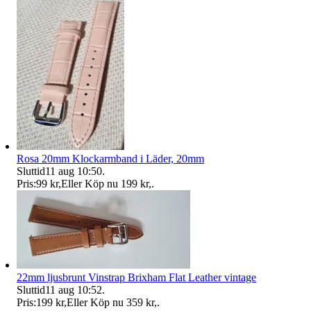
Rosa 20mm Klockarmband i Läder, 20mm
Sluttid
11 aug 10:50
.
Pris:
99 kr
,
Eller Köp nu
199 kr
,
.
22mm ljusbrunt Vinstrap Brixham Flat Leather vintage
Sluttid
11 aug 10:52
.
Pris:
199 kr
,
Eller Köp nu
359 kr
,
.