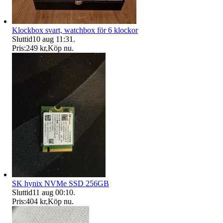
Klockbox svart, watchbox för 6 klockor
Sluttid
10 aug 11:31
.
Pris:
249 kr
,
Köp nu
.
SK hynix NVMe SSD 256GB
Sluttid
11 aug 00:10
.
Pris:
404 kr
,
Köp nu
.