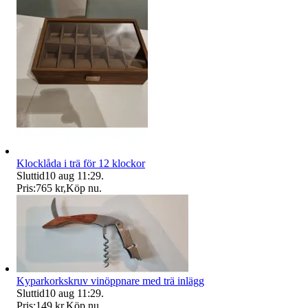
Klocklåda i trä för 12 klockor
Sluttid
10 aug 11:29
.
Pris:
765 kr
,
Köp nu
.
Kyparkorkskruv vinöppnare med trä inlägg
Sluttid
10 aug 11:29
.
Pris:
149 kr
,
Köp nu
.