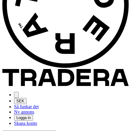
SEK
Så funkar det
Ny annons
Logga in
Skapa konto