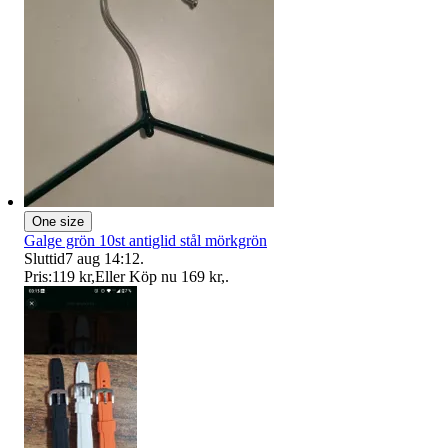
One size
Galge grön 10st antiglid stål mörkgrön
Sluttid
7 aug 14:12
.
Pris:
119 kr
,
Eller Köp nu
169 kr
,
.