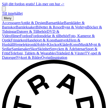
Sälj ditt fordon gratis! Läs mer om hur ->
Till innehållet
Meny
Accessoarer
Antikt & Design
Barnartiklar
Barnkläder &
Barnskor
Barnleksaker
Biljetter & Resor
Bygg & Verktyg
Böcker &
Tidningar
Datorer & Tillbehör
DVD &
Videofilmer
Fordon
Fordonsdelar & tillbehör
Foto, Kameror &
Optik
Frimärken
Handgjort & Konsthantverk
Hem &
Hushåll
Hemelektronik
Hobby
Klockor
Kläder
Konst
Musik
Mynt &
Sedlar
Samlarsaker
Skor
Skönhet
Smycken & Ädelstenar
Sport &
Fritid
Telefoni, Tablets & Wearables
Trädgård & Växter
TV-spel &
Datorspel
Vykort & Bilder
Övrigt
Inspiration