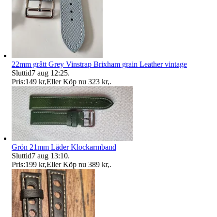
22mm grått Grey Vinstrap Brixham grain Leather vintage
Sluttid
7 aug 12:25
.
Pris:
149 kr
,
Eller Köp nu
323 kr
,
.
Grön 21mm Läder Klockarmband
Sluttid
7 aug 13:10
.
Pris:
199 kr
,
Eller Köp nu
389 kr
,
.