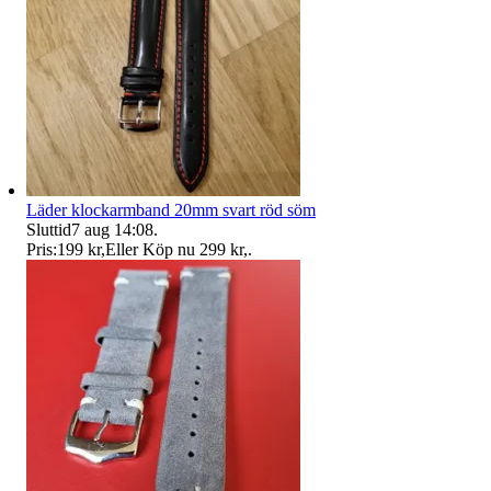
Läder klockarmband 20mm svart röd söm
Sluttid
7 aug 14:08
.
Pris:
199 kr
,
Eller Köp nu
299 kr
,
.