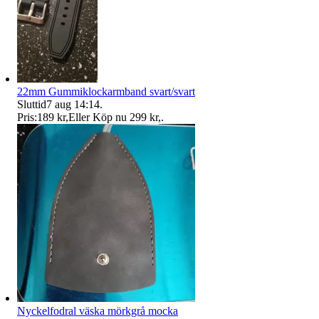
22mm Gummiklockarmband svart/svart
Sluttid
7 aug 14:14
.
Pris:
189 kr
,
Eller Köp nu
299 kr
,
.
Nyckelfodral väska mörkgrå mocka