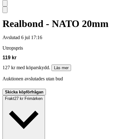
Realbond - NATO 20mm
Avslutad
6 jul 17:16
Utropspris
119 kr
127 kr med köparskydd.
Läs mer
Auktionen avslutades utan bud
Skicka köpförfrågan
Frakt
27 kr Frimärken