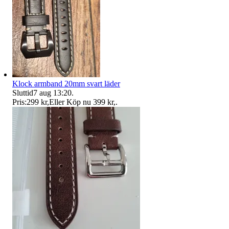
Klock armband 20mm svart läder
Sluttid
7 aug 13:20
.
Pris:
299 kr
,
Eller Köp nu
399 kr
,
.