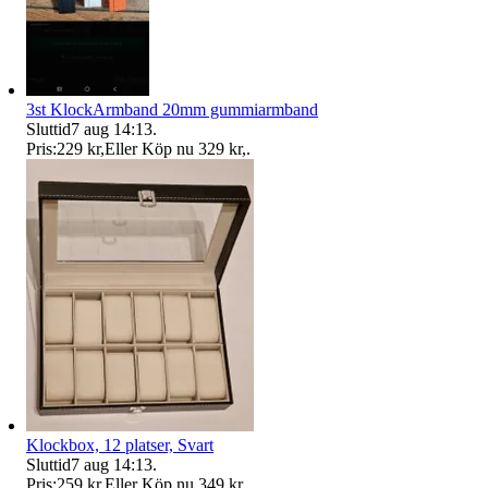
3st KlockArmband 20mm gummiarmband
Sluttid
7 aug 14:13
.
Pris:
229 kr
,
Eller Köp nu
329 kr
,
.
Klockbox, 12 platser, Svart
Sluttid
7 aug 14:13
.
Pris:
259 kr
,
Eller Köp nu
349 kr
,
.