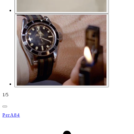
1
/
5
PerA84