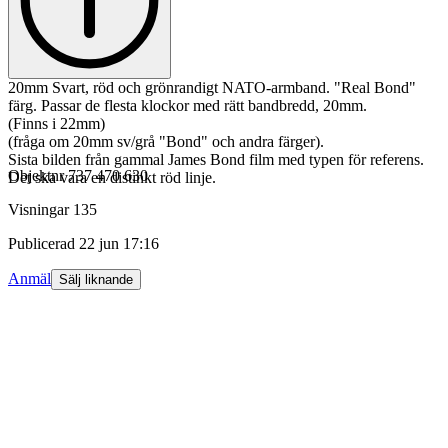
20mm Svart, röd och grönrandigt NATO-armband. "Real Bond"
färg. Passar de flesta klockor med rätt bandbredd, 20mm.
(Finns i 22mm)
(fråga om 20mm sv/grå "Bond" och andra färger).
Sista bilden från gammal James Bond film med typen för referens.
Objektnr
737 470 630
Det ska vara en distinkt röd linje.
Visningar
135
Publicerad
22 jun 17:16
Anmäl
Sälj liknande