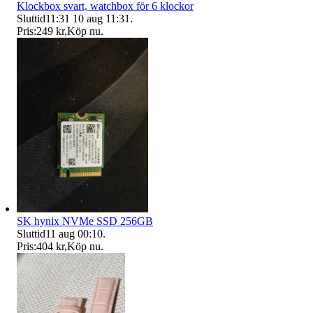
Klockbox svart, watchbox för 6 klockor
Sluttid
11:31
10 aug 11:31
.
Pris:
249 kr
,
Köp nu
.
SK hynix NVMe SSD 256GB
Sluttid
11 aug 00:10
.
Pris:
404 kr
,
Köp nu
.