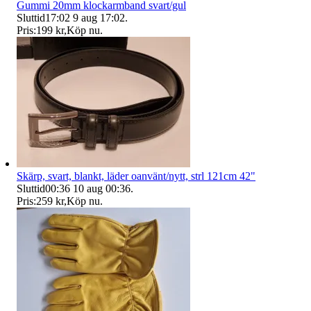
Gummi 20mm klockarmband svart/gul
Sluttid
17:02
9 aug 17:02
.
Pris:
199 kr
,
Köp nu
.
Skärp, svart, blankt, läder oanvänt/nytt, strl 121cm 42"
Sluttid
00:36
10 aug 00:36
.
Pris:
259 kr
,
Köp nu
.