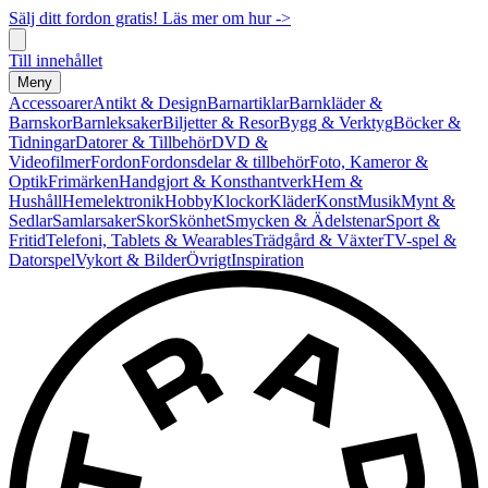
Sälj ditt fordon gratis! Läs mer om hur ->
Till innehållet
Meny
Accessoarer
Antikt & Design
Barnartiklar
Barnkläder &
Barnskor
Barnleksaker
Biljetter & Resor
Bygg & Verktyg
Böcker &
Tidningar
Datorer & Tillbehör
DVD &
Videofilmer
Fordon
Fordonsdelar & tillbehör
Foto, Kameror &
Optik
Frimärken
Handgjort & Konsthantverk
Hem &
Hushåll
Hemelektronik
Hobby
Klockor
Kläder
Konst
Musik
Mynt &
Sedlar
Samlarsaker
Skor
Skönhet
Smycken & Ädelstenar
Sport &
Fritid
Telefoni, Tablets & Wearables
Trädgård & Växter
TV-spel &
Datorspel
Vykort & Bilder
Övrigt
Inspiration