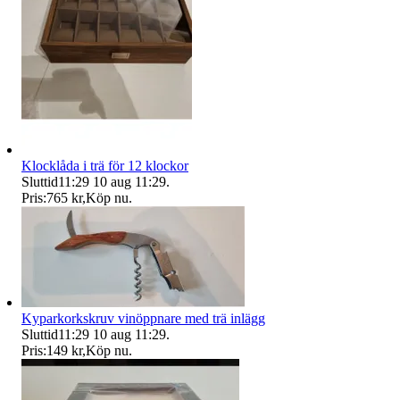
Klocklåda i trä för 12 klockor
Sluttid
11:29
10 aug 11:29
.
Pris:
765 kr
,
Köp nu
.
Kyparkorkskruv vinöppnare med trä inlägg
Sluttid
11:29
10 aug 11:29
.
Pris:
149 kr
,
Köp nu
.