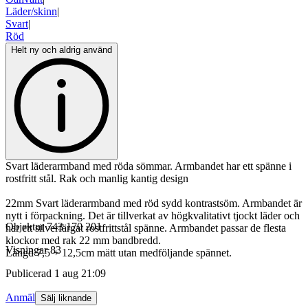
Läder/skinn
|
Svart
|
Röd
Helt ny och aldrig använd
Svart läderarmband med röda sömmar. Armbandet har ett spänne i
rostfritt stål. Rak och manlig kantig design
22mm Svart läderarmband med röd sydd kontrastsöm. Armbandet är
nytt i förpackning. Det är tillverkat av högkvalitativt tjockt läder och
Objektnr
743 170 201
har ett silverfärgat rostfrittstål spänne. Armbandet passar de flesta
klockor med rak 22 mm bandbredd.
Visningar
83
Längd 7,5 + 12,5cm mätt utan medföljande spännet.
Publicerad
1 aug 21:09
Anmäl
Sälj liknande