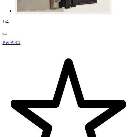
1
/
4
PerA84