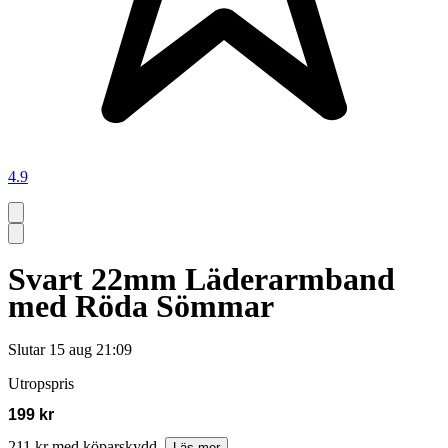
4.9
Svart 22mm Läderarmband
med Röda Sömmar
Slutar
15 aug 21:09
Utropspris
199 kr
211 kr med köparskydd.
Läs mer