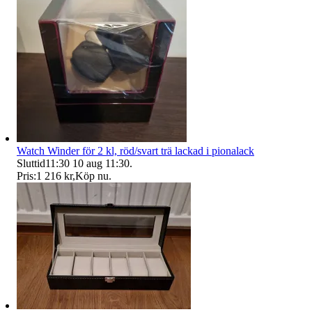
Watch Winder för 2 kl, röd/svart trä lackad i pionalack
Sluttid
11:30
10 aug 11:30
.
Pris:
1 216 kr
,
Köp nu
.