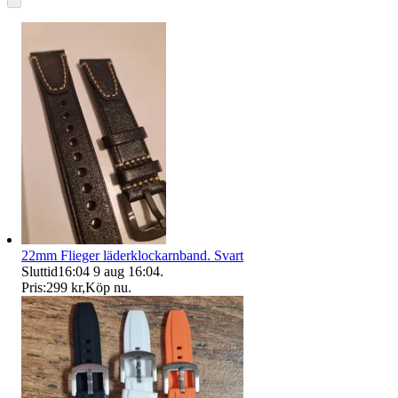
22mm Flieger läderklockarnband. Svart
Sluttid
16:04
9 aug 16:04
.
Pris:
299 kr
,
Köp nu
.