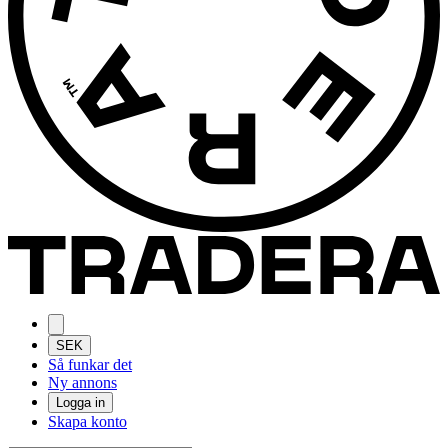
SEK
Så funkar det
Ny annons
Logga in
Skapa konto