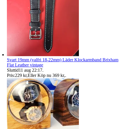
Svart 19mm (valfri 18-22mm) Läder Klockarmband Brixham
Flat Leather vintage
Sluttid
11 aug 22:17
.
Pris:
229 kr
,
Eller Köp nu
369 kr
,
.