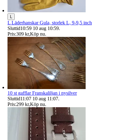
L
L Läderhanskar Gula, storlek L, 9-9,5 inch
Sluttid
10:59
10 aug 10:59
.
Pris:
309 kr
,
Köp nu
.
10 st gafflar Franskaliljan i nysilver
Sluttid
11:07
10 aug 11:07
.
Pris:
299 kr
,
Köp nu
.