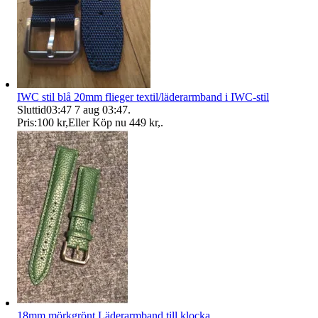
IWC stil blå 20mm flieger textil/läderarmband i IWC-stil
Sluttid
03:47
7 aug 03:47
.
Pris:
100 kr
,
Eller Köp nu
449 kr
,
.
18mm mörkgrönt Läderarmband till klocka