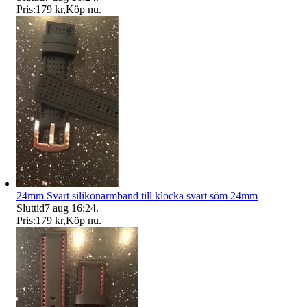
Pris:
179 kr
,
Köp nu
.
24mm Svart silikonarmband till klocka svart söm 24mm
Sluttid
7 aug 16:24
.
Pris:
179 kr
,
Köp nu
.