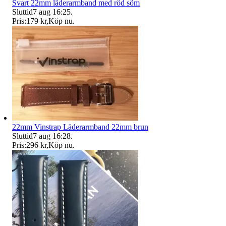
Svart 22mm läderarmband med röd söm
Sluttid
7 aug 16:25
.
Pris:
179 kr
,
Köp nu
.
22mm Vinstrap Läderarmband 22mm brun
Sluttid
7 aug 16:28
.
Pris:
296 kr
,
Köp nu
.