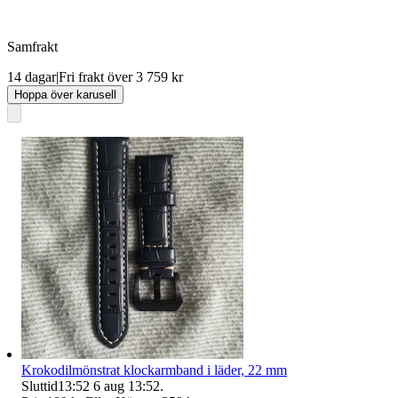
Samfrakt
14 dagar
|
Fri frakt över 3 759 kr
Hoppa över karusell
Krokodilmönstrat klockarmband i läder, 22 mm
Sluttid
13:52
6 aug 13:52
.