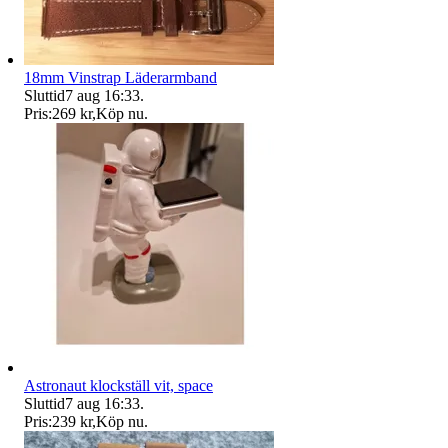
18mm Vinstrap Läderarmband
Sluttid
7 aug 16:33
.
Pris:
269 kr
,
Köp nu
.
Astronaut klockställ vit, space
Sluttid
7 aug 16:33
.
Pris:
239 kr
,
Köp nu
.