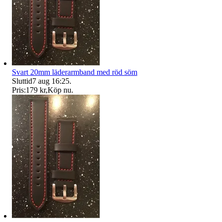
Svart 20mm läderarmband med röd söm
Sluttid
7 aug 16:25
.
Pris:
179 kr
,
Köp nu
.