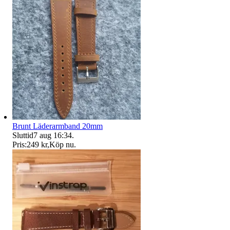
Brunt Läderarmband 20mm
Sluttid
7 aug 16:34
.
Pris:
249 kr
,
Köp nu
.