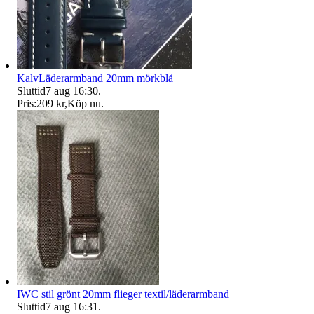
KalvLäderarmband 20mm mörkblå
Sluttid
7 aug 16:30
.
Pris:
209 kr
,
Köp nu
.
IWC stil grönt 20mm flieger textil/läderarmband
Sluttid
7 aug 16:31
.