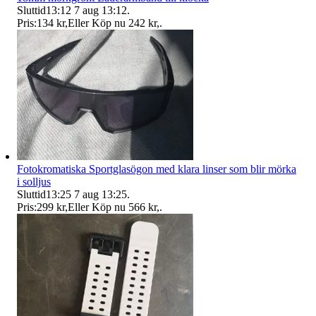
Sluttid
13:12
7 aug 13:12
.
Pris:
134 kr
,
Eller Köp nu
242 kr
,
.
Fotokromatiska Sportglasögon med klara linser som blir mörka
i solljus
Sluttid
13:25
7 aug 13:25
.
Pris:
299 kr
,
Eller Köp nu
566 kr
,
.