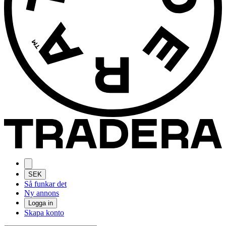
SEK
Så funkar det
Ny annons
Logga in
Skapa konto