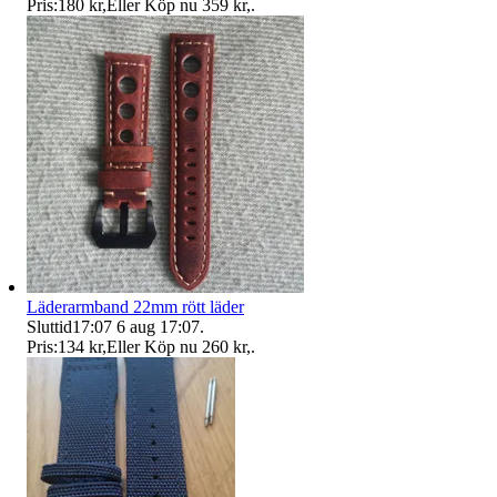
Pris:
180 kr
,
Eller Köp nu
359 kr
,
.
Läderarmband 22mm rött läder
Sluttid
17:07
6 aug 17:07
.
Pris:
134 kr
,
Eller Köp nu
260 kr
,
.