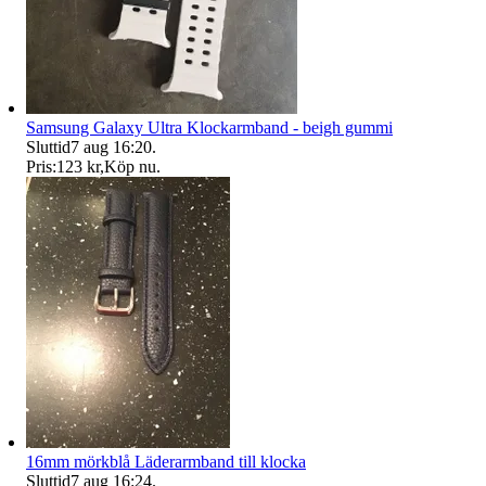
Samsung Galaxy Ultra Klockarmband - beigh gummi
Sluttid
7 aug 16:20
.
Pris:
123 kr
,
Köp nu
.
16mm mörkblå Läderarmband till klocka
Sluttid
7 aug 16:24
.