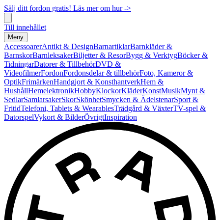
Sälj ditt fordon gratis! Läs mer om hur ->
Till innehållet
Meny
Accessoarer
Antikt & Design
Barnartiklar
Barnkläder &
Barnskor
Barnleksaker
Biljetter & Resor
Bygg & Verktyg
Böcker &
Tidningar
Datorer & Tillbehör
DVD &
Videofilmer
Fordon
Fordonsdelar & tillbehör
Foto, Kameror &
Optik
Frimärken
Handgjort & Konsthantverk
Hem &
Hushåll
Hemelektronik
Hobby
Klockor
Kläder
Konst
Musik
Mynt &
Sedlar
Samlarsaker
Skor
Skönhet
Smycken & Ädelstenar
Sport &
Fritid
Telefoni, Tablets & Wearables
Trädgård & Växter
TV-spel &
Datorspel
Vykort & Bilder
Övrigt
Inspiration