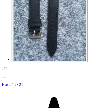
1
/
4
Katta12321