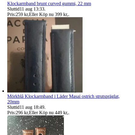
Klockarmband brunt curved gummi, 22 mm
Sluttid
11 aug 13:33
.
Pris:
259 kr
,
Eller Köp nu
399 kr
,
.
Mörkblå Klockarmband i Läder Masai ostrich strutspräglat,
20mm
Sluttid
11 aug 18:49
.
Pris:
296 kr
,
Eller Köp nu
449 kr
,
.