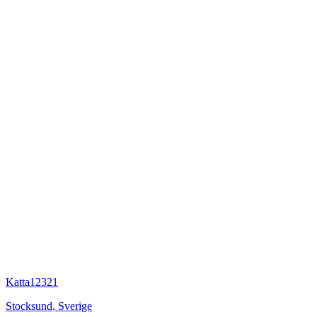
Katta12321
Stocksund
,
Sverige