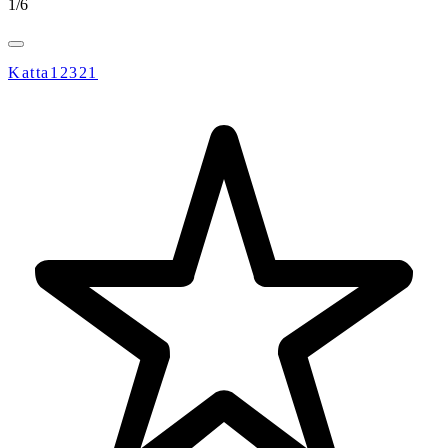
1
/
6
Katta12321