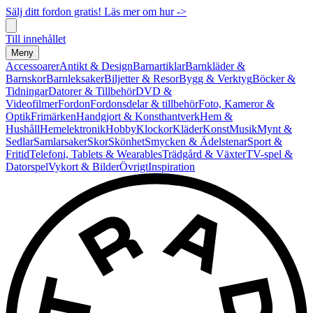
Sälj ditt fordon gratis! Läs mer om hur ->
Till innehållet
Meny
Accessoarer
Antikt & Design
Barnartiklar
Barnkläder &
Barnskor
Barnleksaker
Biljetter & Resor
Bygg & Verktyg
Böcker &
Tidningar
Datorer & Tillbehör
DVD &
Videofilmer
Fordon
Fordonsdelar & tillbehör
Foto, Kameror &
Optik
Frimärken
Handgjort & Konsthantverk
Hem &
Hushåll
Hemelektronik
Hobby
Klockor
Kläder
Konst
Musik
Mynt &
Sedlar
Samlarsaker
Skor
Skönhet
Smycken & Ädelstenar
Sport &
Fritid
Telefoni, Tablets & Wearables
Trädgård & Växter
TV-spel &
Datorspel
Vykort & Bilder
Övrigt
Inspiration