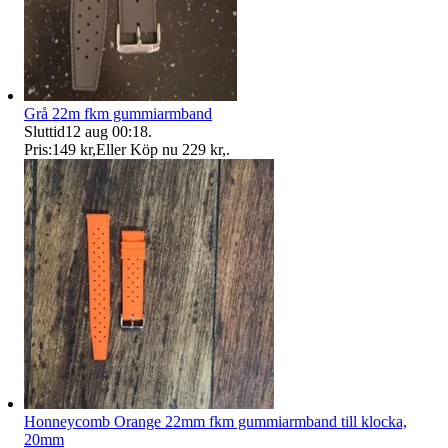
Grå 22m fkm gummiarmband
Sluttid
12 aug 00:18
.
Pris:
149 kr
,
Eller Köp nu
229 kr
,
.
Honneycomb Orange 22mm fkm gummiarmband till klocka,
20mm