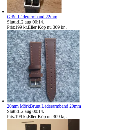
Grön Läderarmband 22mm
Sluttid
12 aug 00:14
.
Pris:
199 kr
,
Eller Köp nu
309 kr
,
.
20mm MörkBrunt Läderarmband 20mm
Sluttid
12 aug 00:14
.
Pris:
199 kr
,
Eller Köp nu
309 kr
,
.