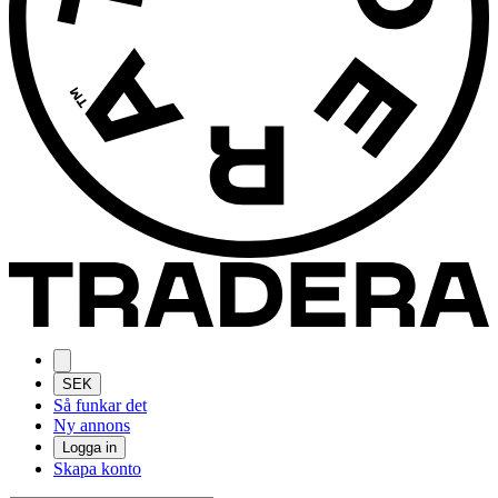
SEK
Så funkar det
Ny annons
Logga in
Skapa konto