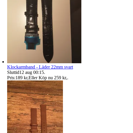
Klockarmband - Läder 22mm svart
Sluttid
12 aug 00:15
.
Pris:
189 kr
,
Eller Köp nu
259 kr
,
.