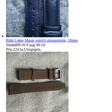
Blått Läder Masai ostrich strutspräglat, 18mm
Sluttid
09:16
9 aug 09:16
.
Pris:
224 kr
,
Utropspris
.