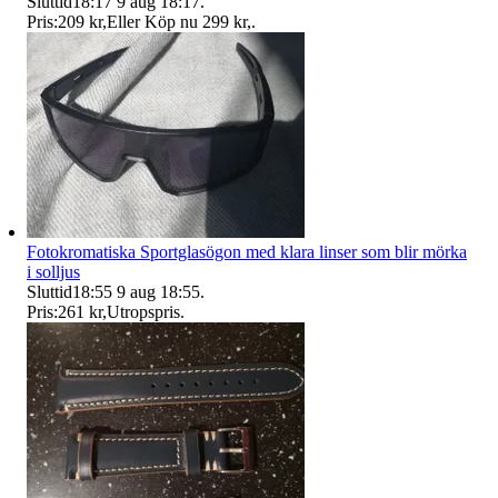
Sluttid
18:17
9 aug 18:17
.
Pris:
209 kr
,
Eller Köp nu
299 kr
,
.
Fotokromatiska Sportglasögon med klara linser som blir mörka
i solljus
Sluttid
18:55
9 aug 18:55
.
Pris:
261 kr
,
Utropspris
.