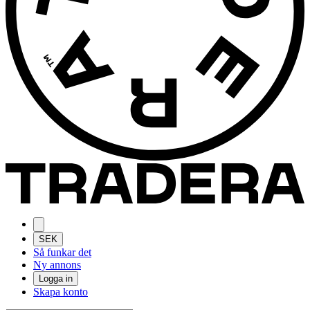
SEK
Så funkar det
Ny annons
Logga in
Skapa konto