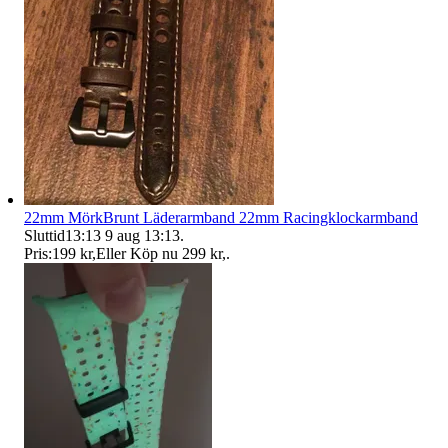
22mm MörkBrunt Läderarmband 22mm Racingklockarmband
Sluttid
13:13
9 aug 13:13
.
Pris:
199 kr
,
Eller Köp nu
299 kr
,
.