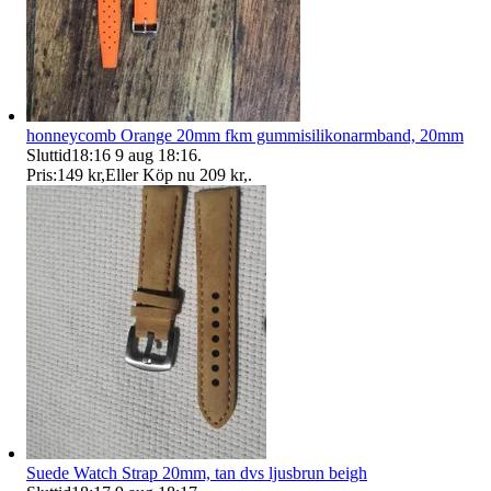
honneycomb Orange 20mm fkm gummisilikonarmband, 20mm
Sluttid
18:16
9 aug 18:16
.
Pris:
149 kr
,
Eller Köp nu
209 kr
,
.
Suede Watch Strap 20mm, tan dvs ljusbrun beigh