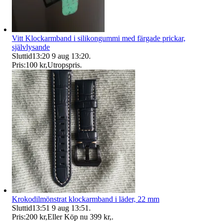
Vitt Klockarmband i silikongummi med färgade prickar,
självlysande
Sluttid
13:20
9 aug 13:20
.
Pris:
100 kr
,
Utropspris
.
Krokodilmönstrat klockarmband i läder, 22 mm
Sluttid
13:51
9 aug 13:51
.
Pris:
200 kr
,
Eller Köp nu
399 kr
,
.