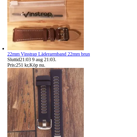
22mm Vinstrap Läderarmband 22mm brun
Sluttid
21:03
9 aug 21:03
.
Pris:
251 kr
,
Köp nu
.