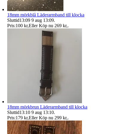
18mm mörkblå Läderarmband till klocka
Sluttid
13:09
9 aug 13:09
.
Pris:
100 kr
,
Eller Köp nu
269 kr
,
.
18mm mörkbrun Läderarmband till klocka
Sluttid
13:10
9 aug 13:10
.
Pris:
179 kr
,
Eller Köp nu
299 kr
,
.