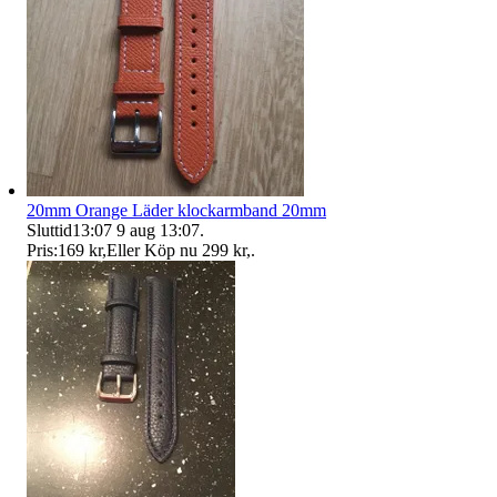
20mm Orange Läder klockarmband 20mm
Sluttid
13:07
9 aug 13:07
.
Pris:
169 kr
,
Eller Köp nu
299 kr
,
.