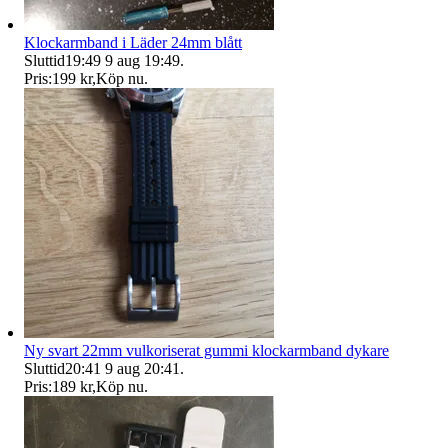
Klockarmband i Läder 24mm blått
Sluttid
19:49
9 aug 19:49
.
Pris:
199 kr
,
Köp nu
.
Ny svart 22mm vulkoriserat gummi klockarmband dykare
Sluttid
20:41
9 aug 20:41
.
Pris:
189 kr
,
Köp nu
.