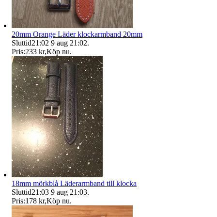
20mm Orange Läder klockarmband 20mm
Sluttid
21:02
9 aug 21:02
.
Pris:
233 kr
,
Köp nu
.
18mm mörkblå Läderarmband till klocka
Sluttid
21:03
9 aug 21:03
.
Pris:
178 kr
,
Köp nu
.