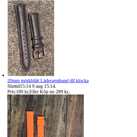
20mm mörkblått Läderarmband till klocka
Sluttid
15:14
9 aug 15:14
.
Pris:
189 kr
,
Eller Köp nu
289 kr
,
.