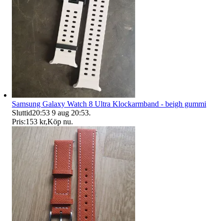
Samsung Galaxy Watch 8 Ultra Klockarmband - beigh gummi
Sluttid
20:53
9 aug 20:53
.
Pris:
153 kr
,
Köp nu
.