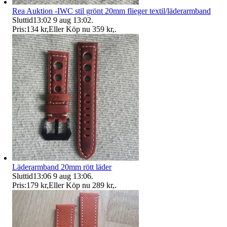
Rea Auktion -IWC stil grönt 20mm flieger textil/läderarmband
Sluttid
13:02
9 aug 13:02
.
Pris:
134 kr
,
Eller Köp nu
359 kr
,
.
Läderarmband 20mm rött läder
Sluttid
13:06
9 aug 13:06
.
Pris:
179 kr
,
Eller Köp nu
289 kr
,
.