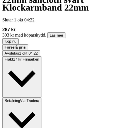
Klockarmband 22mm
Slutar
1 okt 04:22
287 kr
303 kr med köparskydd.
Läs mer
Köp nu
Föreslå pris
Avslutas
1 okt 04:22
Frakt
27 kr Frimärken
Betalning
Via Tradera