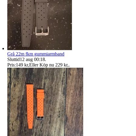
Grå 22m fkm gummiarmband
Sluttid
12 aug 00:18
.
Pris:
149 kr
,
Eller Köp nu
229 kr
,
.