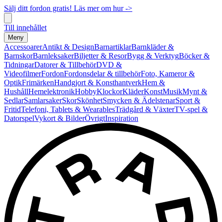
Sälj ditt fordon gratis! Läs mer om hur ->
Till innehållet
Meny
Accessoarer
Antikt & Design
Barnartiklar
Barnkläder &
Barnskor
Barnleksaker
Biljetter & Resor
Bygg & Verktyg
Böcker &
Tidningar
Datorer & Tillbehör
DVD &
Videofilmer
Fordon
Fordonsdelar & tillbehör
Foto, Kameror &
Optik
Frimärken
Handgjort & Konsthantverk
Hem &
Hushåll
Hemelektronik
Hobby
Klockor
Kläder
Konst
Musik
Mynt &
Sedlar
Samlarsaker
Skor
Skönhet
Smycken & Ädelstenar
Sport &
Fritid
Telefoni, Tablets & Wearables
Trädgård & Växter
TV-spel &
Datorspel
Vykort & Bilder
Övrigt
Inspiration