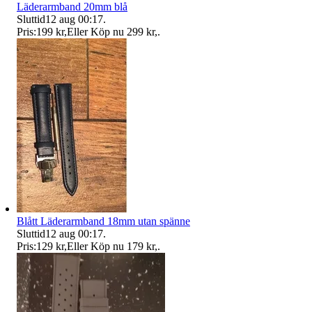
Läderarmband 20mm blå
Sluttid
12 aug 00:17
.
Pris:
199 kr
,
Eller Köp nu
299 kr
,
.
Blått Läderarmband 18mm utan spänne
Sluttid
12 aug 00:17
.
Pris:
129 kr
,
Eller Köp nu
179 kr
,
.