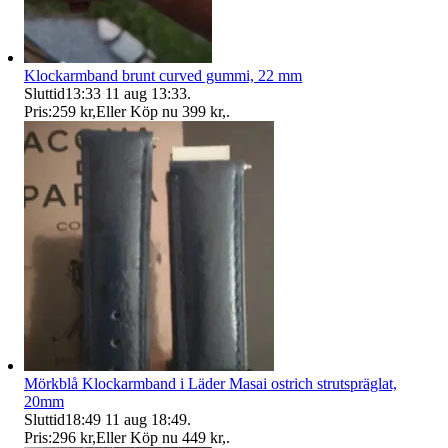
Klockarmband brunt curved gummi, 22 mm
Sluttid
13:33
11 aug 13:33
.
Pris:
259 kr
,
Eller Köp nu
399 kr
,
.
Mörkblå Klockarmband i Läder Masai ostrich strutspräglat,
20mm
Sluttid
18:49
11 aug 18:49
.
Pris:
296 kr
,
Eller Köp nu
449 kr
,
.