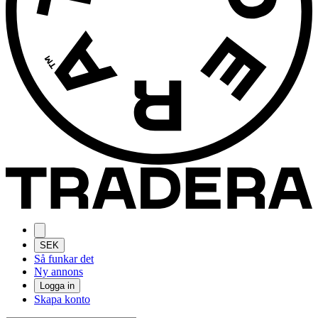
SEK
Så funkar det
Ny annons
Logga in
Skapa konto