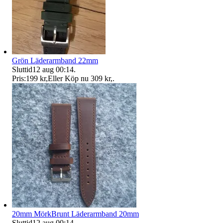
Grön Läderarmband 22mm
Sluttid
12 aug 00:14
.
Pris:
199 kr
,
Eller Köp nu
309 kr
,
.
20mm MörkBrunt Läderarmband 20mm
Sluttid
12 aug 00:14
.