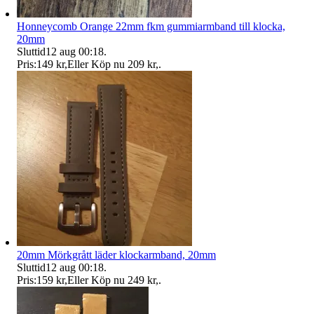
Honneycomb Orange 22mm fkm gummiarmband till klocka,
20mm
Sluttid
12 aug 00:18
.
Pris:
149 kr
,
Eller Köp nu
209 kr
,
.
20mm Mörkgrått läder klockarmband, 20mm
Sluttid
12 aug 00:18
.
Pris:
159 kr
,
Eller Köp nu
249 kr
,
.