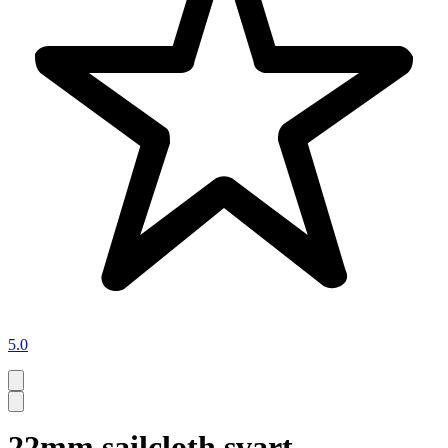
5.0
22mm sailcloth svart