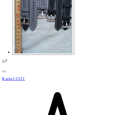
1
/
7
Katta12321