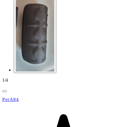
1
/
4
PerA84