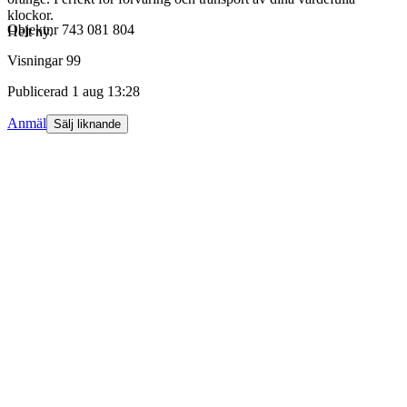
klockor.
Objektnr
743 081 804
Helt ny.
Visningar
99
Publicerad
1 aug 13:28
Anmäl
Sälj liknande