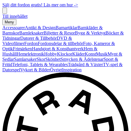
Sälj ditt fordon gratis! Läs mer om hur ->
Till innehållet
Meny
Accessoarer
Antikt & Design
Barnartiklar
Barnkläder &
Barnskor
Barnleksaker
Biljetter & Resor
Bygg & Verktyg
Böcker &
Tidningar
Datorer & Tillbehör
DVD &
Videofilmer
Fordon
Fordonsdelar & tillbehör
Foto, Kameror &
Optik
Frimärken
Handgjort & Konsthantverk
Hem &
Hushåll
Hemelektronik
Hobby
Klockor
Kläder
Konst
Musik
Mynt &
Sedlar
Samlarsaker
Skor
Skönhet
Smycken & Ädelstenar
Sport &
Fritid
Telefoni, Tablets & Wearables
Trädgård & Växter
TV-spel &
Datorspel
Vykort & Bilder
Övrigt
Inspiration