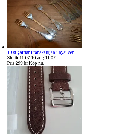
10 st gafflar Franskaliljan i nysilver
Sluttid
11:07
10 aug 11:07
.
Pris:
299 kr
,
Köp nu
.