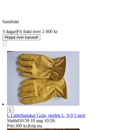
Samfrakt
3 dagar
|
Fri frakt över 2 000 kr
Hoppa över karusell
L
L Läderhanskar Gula, storlek L, 9-9,5 inch
Sluttid
10:59
10 aug 10:59
.
Pris:
309 kr
,
Köp nu
.