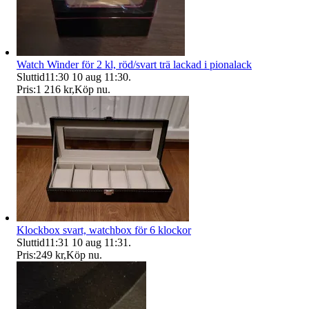
Watch Winder för 2 kl, röd/svart trä lackad i pionalack
Sluttid
11:30
10 aug 11:30
.
Pris:
1 216 kr
,
Köp nu
.
Klockbox svart, watchbox för 6 klockor
Sluttid
11:31
10 aug 11:31
.
Pris:
249 kr
,
Köp nu
.