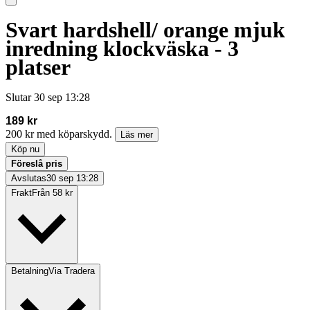
Svart hardshell/ orange mjuk
inredning klockväska - 3
platser
Slutar
30 sep 13:28
189 kr
200 kr med köparskydd.
Läs mer
Köp nu
Föreslå pris
Avslutas
30 sep 13:28
Frakt
Från 58 kr
Betalning
Via Tradera