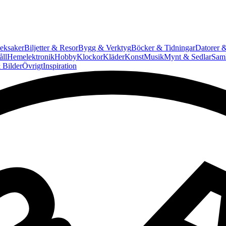
eksaker
Biljetter & Resor
Bygg & Verktyg
Böcker & Tidningar
Datorer &
ll
Hemelektronik
Hobby
Klockor
Kläder
Konst
Musik
Mynt & Sedlar
Saml
 Bilder
Övrigt
Inspiration