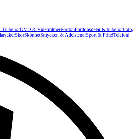
 Tillbehör
DVD & Videofilmer
Fordon
Fordonsdelar & tillbehör
Foto,
arsaker
Skor
Skönhet
Smycken & Ädelstenar
Sport & Fritid
Telefoni,