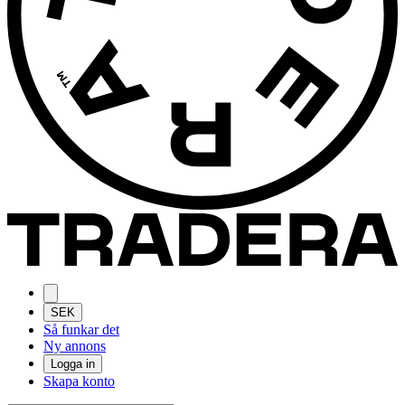
SEK
Så funkar det
Ny annons
Logga in
Skapa konto