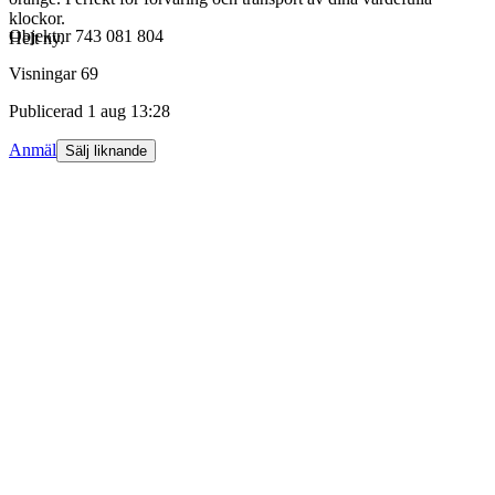
klockor.
Objektnr
743 081 804
Helt ny.
Visningar
69
Publicerad
1 aug 13:28
Anmäl
Sälj liknande