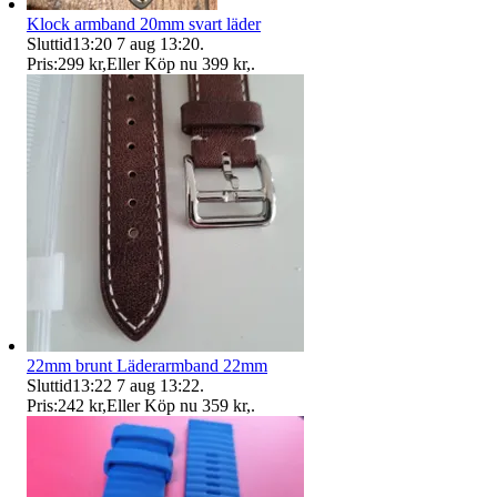
Klock armband 20mm svart läder
Sluttid
13:20
7 aug 13:20
.
Pris:
299 kr
,
Eller Köp nu
399 kr
,
.
22mm brunt Läderarmband 22mm
Sluttid
13:22
7 aug 13:22
.
Pris:
242 kr
,
Eller Köp nu
359 kr
,
.