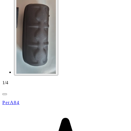
1
/
4
PerA84