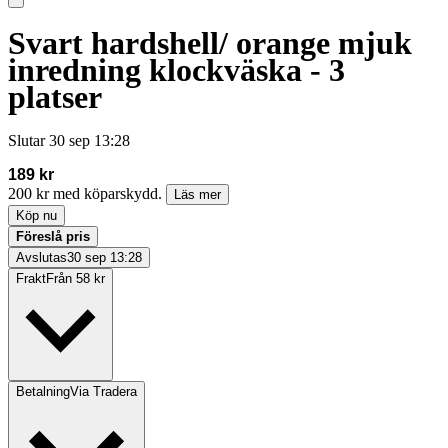
Svart hardshell/ orange mjuk
inredning klockväska - 3
platser
Slutar
30 sep 13:28
189 kr
200 kr med köparskydd.
Läs mer
Köp nu
Föreslå pris
Avslutas
30 sep 13:28
Frakt
Från 58 kr
Betalning
Via Tradera