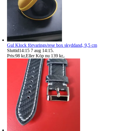
Gul Klock förvarings/rese box skyddand, 9,5 cm
Sluttid
14:15
7 aug 14:15
.
Pris:
98 kr
,
Eller Köp nu
139 kr
,
.