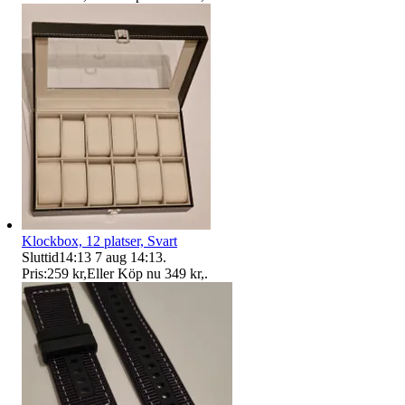
Klockbox, 12 platser, Svart
Sluttid
14:13
7 aug 14:13
.
Pris:
259 kr
,
Eller Köp nu
349 kr
,
.