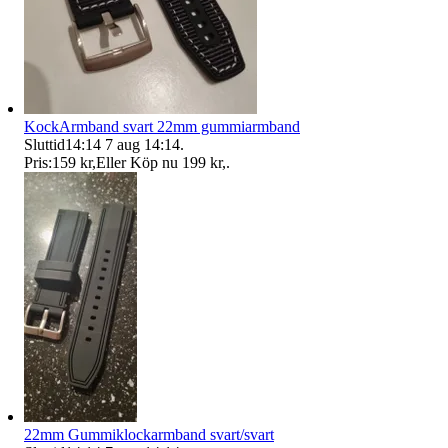
KockArmband svart 22mm gummiarmband
Sluttid
14:14
7 aug 14:14
.
Pris:
159 kr
,
Eller Köp nu
199 kr
,
.
22mm Gummiklockarmband svart/svart