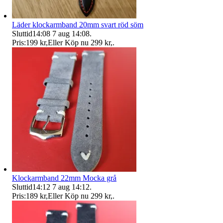
Läder klockarmband 20mm svart röd söm
Sluttid
14:08
7 aug 14:08
.
Pris:
199 kr
,
Eller Köp nu
299 kr
,
.
Klockarmband 22mm Mocka grå
Sluttid
14:12
7 aug 14:12
.
Pris:
189 kr
,
Eller Köp nu
299 kr
,
.