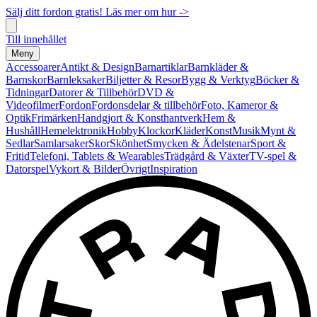
Sälj ditt fordon gratis! Läs mer om hur ->
Till innehållet
Meny
Accessoarer
Antikt & Design
Barnartiklar
Barnkläder &
Barnskor
Barnleksaker
Biljetter & Resor
Bygg & Verktyg
Böcker &
Tidningar
Datorer & Tillbehör
DVD &
Videofilmer
Fordon
Fordonsdelar & tillbehör
Foto, Kameror &
Optik
Frimärken
Handgjort & Konsthantverk
Hem &
Hushåll
Hemelektronik
Hobby
Klockor
Kläder
Konst
Musik
Mynt &
Sedlar
Samlarsaker
Skor
Skönhet
Smycken & Ädelstenar
Sport &
Fritid
Telefoni, Tablets & Wearables
Trädgård & Växter
TV-spel &
Datorspel
Vykort & Bilder
Övrigt
Inspiration