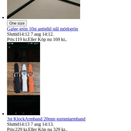
One size
Galge grön 10st antiglid stål mörkgrön
Sluttid
14:12
7 aug 14:12
.
Pris:
119 kr
,
Eller Köp nu
169 kr
,
.
3st KlockArmband 20mm gummiarmband
Sluttid
14:13
7 aug 14:13
.
Pris:
229 kr
,
Eller Köp nu
329 kr
,
.