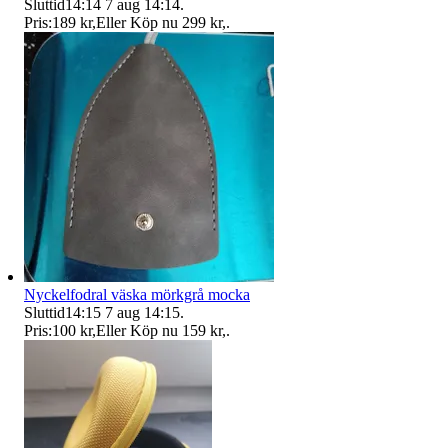
Sluttid
14:14
7 aug 14:14
.
Pris:
189 kr
,
Eller Köp nu
299 kr
,
.
Nyckelfodral väska mörkgrå mocka
Sluttid
14:15
7 aug 14:15
.
Pris:
100 kr
,
Eller Köp nu
159 kr
,
.