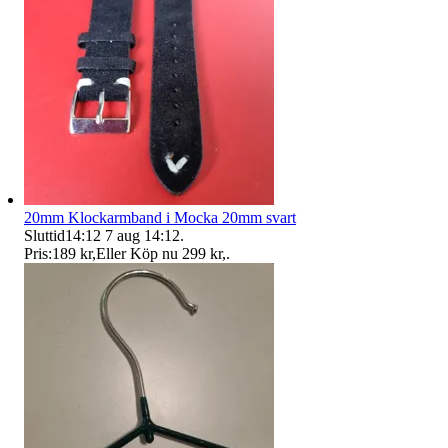
20mm Klockarmband i Mocka 20mm svart
Sluttid
14:12
7 aug 14:12
.
Pris:
189 kr
,
Eller Köp nu
299 kr
,
.