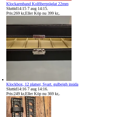
Klockarmband Kolfiberpräglat 22mm
Sluttid
14:15
7 aug 14:15
.
Pris:
269 kr
,
Eller Köp nu
399 kr
,
.
Klockbox, 12 platser, Svart. gulbeigh insida
Sluttid
14:16
7 aug 14:16
.
Pris:
249 kr
,
Eller Köp nu
369 kr
,
.