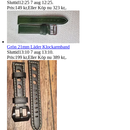
Sluttid
12:25
7 aug 12:25
.
Pris:
149 kr
,
Eller Köp nu
323 kr
,
.
Grön 21mm Läder Klockarmband
Sluttid
13:10
7 aug 13:10
.
Pris:
199 kr
,
Eller Köp nu
389 kr
,
.